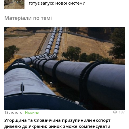
готує запуск нової системи
Матеріали по темі
187
18 лютого
Новини
Угорщина та Словаччина призупинили експорт
дизелю до України: ринок зможе компенсувати