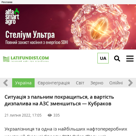
UA
to
m
Все
Україна
Євроінтеграція
Світ
Зерно
Олійні
До
Ситуація з пальним покращиться, а вартість
дизпалива на АЗС зменшиться — Кубраков
21 липня 2022, 17:05
335
Укрзалізниця та одна із найбільших нафтопереробних