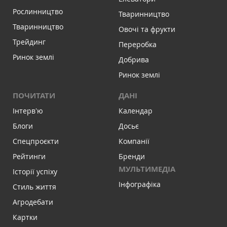
Рослинництво
Тваринництво
Тваринництво
Овочі та фрукти
Трейдинг
Переробка
Ринок землі
Добрива
Ринок землі
ПОЧИТАТИ
ДАНІ
Інтервʼю
Календар
Блоги
Досьє
Спецпроєкти
Компанії
Рейтинги
Бренди
МУЛЬТИМЕДІА
Історії успіху
Інфографіка
Стиль життя
Агродебати
Картки