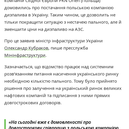
компаній Східної Європи PKN Orlen (Польща)
домовились про постачання польською компанією
дизпалива в Україну. Таким чином, це дозволить не
тільки покращити ситуацію з нестачею пального, але й
зменшити ціни на дизпаливо на АЗС.
Про це заявив
міністр інфраструктури України
Олександр Кубраков
, пише
пресслужба
Мінінфраструктури
.
Зазначається, що відомство працює над системним
розв’язанням питання насичення українського ринку
необхідною кількістю пального. Тому було прийнято
рішення про залучення на український ринок великих
нафтових компаній та підписання з ними прямих
довгострокових договорів.
«На сьогодні вже є домовленості про
довгострокову співпрацю з польською компанією