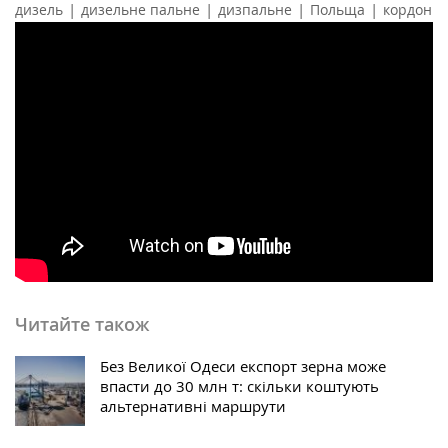
|
|
|
|
дизель
дизельне пальне
дизпальне
Польща
кордон
Читайте також
Без Великої Одеси експорт зерна може
впасти до 30 млн т: скільки коштують
альтернативні маршрути