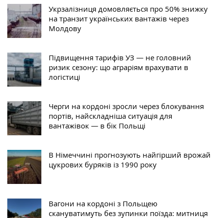
Укрзалізниця домовляється про 50% знижку
на транзит українських вантажів через
Молдову
Підвищення тарифів УЗ — не головний
ризик сезону: що аграріям врахувати в
логістиці
Черги на кордоні зросли через блокування
портів, найскладніша ситуація для
вантажівок — в бік Польщі
В Німеччині прогнозують найгірший врожай
цукрових буряків із 1990 року
Вагони на кордоні з Польщею
скануватимуть без зупинки поїзда: митниця