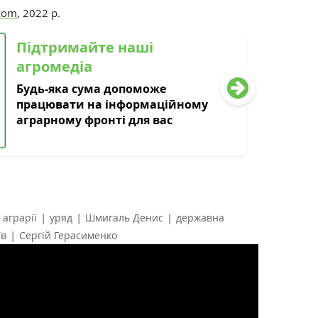
.com
, 2022 р.
Підтримайте наші
агромедіа
Будь-яка сума допоможе
працювати на інформаційному
аграрному фронті для вас
|
|
|
аграрії
уряд
Шмигаль Денис
державна
|
їв
Сергій Герасименко