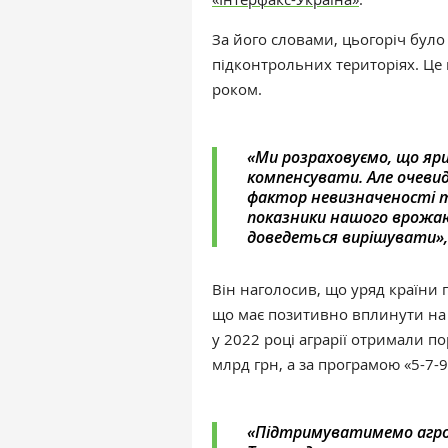
За його словами, цьогоріч було
підконтрольних територіях. Ц
роком.
«‎Ми розраховуємо, що яр
компенсувати. Але очевид
фактор невизначеності та
показники нашого врожаю
доведеться вирішувати», 
Він наголосив, що уряд країни
що має позитивно вплинути на 
у 2022 році аграрії отримали п
млрд грн, а за програмою «‎5-7-
«‎Підтримуватимемо агрос