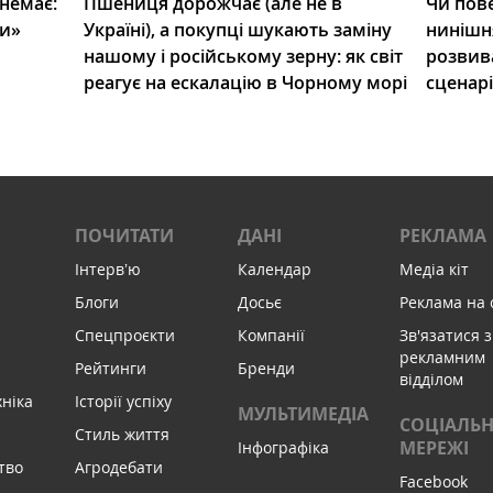
 немає:
Пшениця дорожчає (але не в
Чи пове
ли»
Україні), а покупці шукають заміну
нинішн
нашому і російському зерну: як світ
розвив
реагує на ескалацію в Чорному морі
сценар
ПОЧИТАТИ
ДАНІ
РЕКЛАМА
Інтервʼю
Календар
Медіа кіт
Блоги
Досьє
Реклама на 
Спецпроєкти
Компанії
Зв'язатися з
рекламним
Рейтинги
Бренди
відділом
хніка
Історії успіху
МУЛЬТИМЕДІА
СОЦІАЛЬН
Стиль життя
МЕРЕЖІ
Інфографіка
тво
Агродебати
Facebook