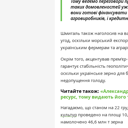
Тому ведемо переговори п
таких домовленостей уже 
вони готові фінансувати 
агровиробників, і кредитн
Шмигаль також наголосив на в
угод, оскільки морський експор
українським фермерам та аграр
Окрім того, акцентував
прем'єр-
гарантує стабільність геополіти
оскільки українське зерно для
недопущення голоду.
Читайте також:
«‎Алексан
ресурс, тому видають його
Нагадаємо, що станом на 22 гру
культур
проведено на площі 10,1
намолочено 46,6 млн т зерна