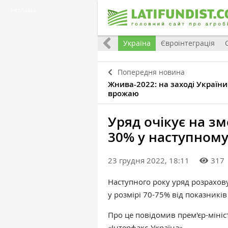
Реклама
Все
Україна
Євроінтеграція
Попередня новина
Жнива-2022: на заході Україн
врожаю
Уряд очікує на з
30% у наступному
23 грудня 2022, 18:11
317
Наступного року уряд розрахов
у розмірі 70-75% від показників
Про це повідомив прем'єр-міні
«‎Інтерфакс-Україна»
.