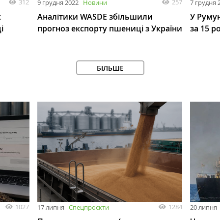
312
257
9 грудня 2022
Новини
7 грудня 
х
Аналітики WASDE збільшили
У Руму
і
прогноз експорту пшениці з України
за 15 р
БІЛЬШЕ
1027
1284
17 липня
Спецпроєкти
20 липня