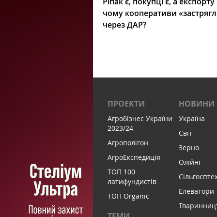
Ріпак є, покупці є, а експорту
чому кооперативи «застряг
через ДАР?
ПРОЕКТИ
НОВИНИ
Агробізнес України
Україна
2023/24
Світ
Агрополігон
Зерно
АгроЕкспедиція
Олійні
ТОП 100
Сільгоспте
латифундистів
Елеватори
ТОП Organic
Тваринниц
ТЕМИ