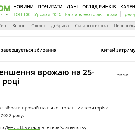
НОВИНИ
ПОЧИТАТИ
ДАНІ
ОГЛЯД РИНКІВ
КАЛЕ
ТОП 100
Урожай 2026
Карта елеваторів
Біржа
Трейд
Світ
Зерно
Олійні
Добрива
Сільгосптехніка
Переробк
и завершується збирання
Китай затриму
меншення врожаю на 25-
Реклама
 році
ує зібрати врожай на підконтрольних територіях
 2022 року.
стр
Денис Шмигаль
в інтерв'ю агентству