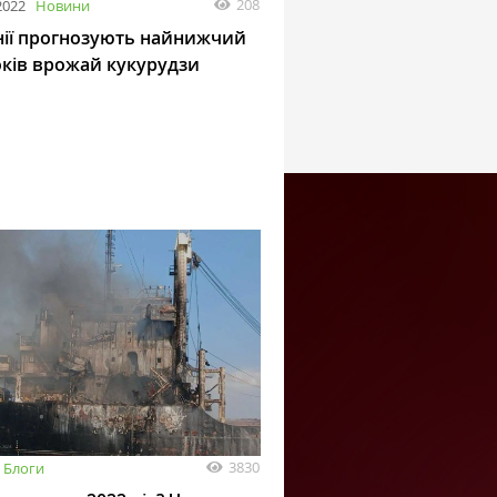
208
2022
Новини
нії прогнозують найнижчий
оків врожай кукурудзи
3830
Блоги