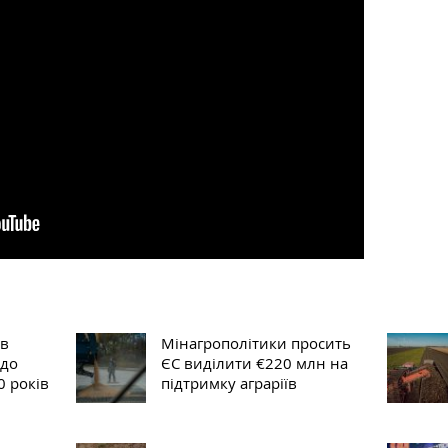
 в
Мінагрополітики просить
 до
ЄС виділити €220 млн на
0 років
підтримку аграріїв