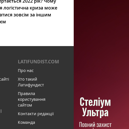
ртається 2022 рік? Чому
я логістична криза може
атися зовсім за іншим
ієм
LATIFUNDIST.COM
Про нас
сайті
Хто такий
Латифундист
Правила
користування
сайтом
І
Контакти редакції
Команда