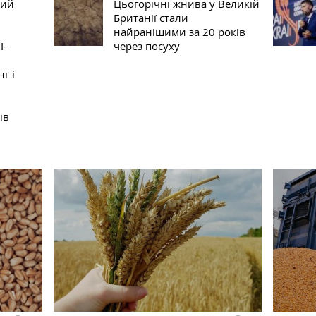
вий
Цьогорічні жнива у Великій
Британії стали
найранішими за 20 років
І-
через посуху
г і
їв