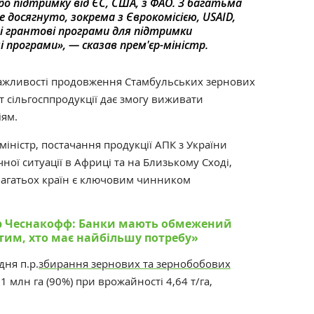
ро підтримку від ЄС, США, з ФАО. З багатьма
досягнуто, зокрема з Єврокомісією, USAID,
і грантові програми для підтримки
і програми»‎, — сказав прем'єр-міністр.
ажливості продовження Стамбульських зернових
т сільгосппродукції дає змогу виживати
іям.
міністр
, постачання продукції АПК з України
чної ситуації в Африці та на Близькому Сході,
 багатьох країн є ключовим чинником
др Чеснакофф: Банки мають обмежений
 тим, хто має найбільшу потребу»
‎
дня п.р.
збирання зернових та зернобобових
 млн га (90%) при врожайності 4,64 т/га,