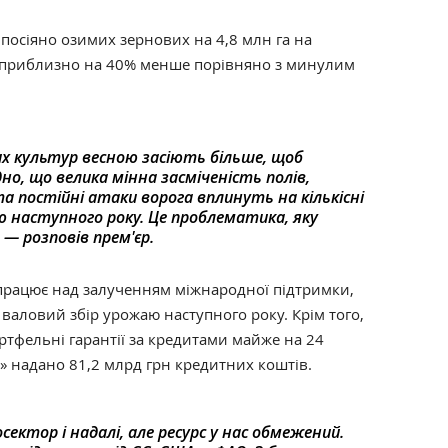
 посіяно озимих зернових на 4,8 млн га на
е приблизно на 40% менше порівняно з минулим
их культур весною засіють більше, щоб
но, що велика мінна засміченість полів,
 постійні атаки ворога вплинуть на кількісні
 наступного року. Це проблематика, яку
— розповів прем'єр.
 працює над залученням міжнародної підтримки,
валовий збір урожаю наступного року. Крім того,
ортфельні гарантії за кредитами майже на 24
9»‎ надано 81,2 млрд грн кредитних коштів.
ектор і надалі, але ресурс у нас обмежений.