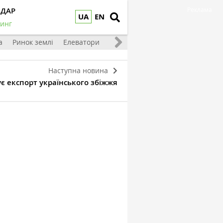
НДАР
Реклама
UA
EN
инг
а
Ринок землі
Елеватори
Тваринництво
Овочі та фрукт
Наступна новина
є експорт українського збіжжя