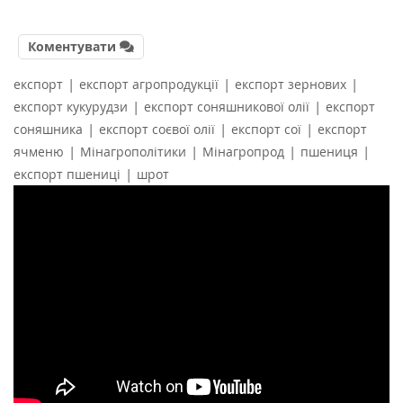
Коментувати
|
|
|
експорт
експорт агропродукції
експорт зернових
|
|
експорт кукурудзи
експорт соняшникової олії
експорт
|
|
|
соняшника
експорт соєвої олії
експорт сої
експорт
|
|
|
|
ячменю
Мінагрополітики
Мінагропрод
пшениця
|
експорт пшениці
шрот