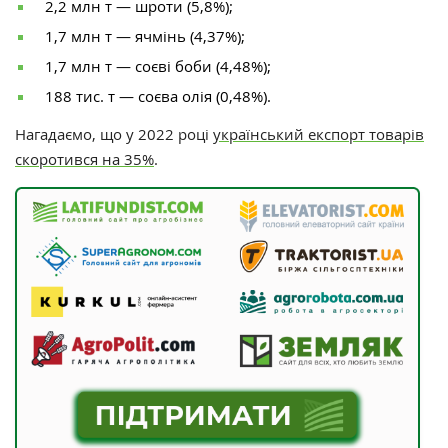
2,2 млн т — шроти (5,8%);
1,7 млн т — ячмінь (4,37%);
1,7 млн т — соєві боби (4,48%);
188 тис. т — соєва олія (0,48%).
Нагадаємо, що у 2022 році
український експорт товарів
скоротився на 35%
.