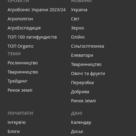
ПРОЕКТИ
НОВИНИ
Агробізнес України 2023/24
Україна
Агрополігон
Світ
АгроЕкспедиція
Зерно
ТОП 100 латифундистів
Олійні
ТОП Organic
Сільгосптехніка
ТЕМИ
Елеватори
Рослинництво
Тваринництво
Тваринництво
Овочі та фрукти
Трейдинг
Переробка
Ринок землі
Добрива
Ринок землі
ПОЧИТАТИ
ДАНІ
Інтервʼю
Календар
Блоги
Досьє