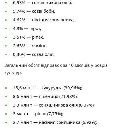
6,93% — соняшникова олія,
5,74% — соєві боби,
4,62% — насіння соняшника,
4,9% — шрот,
3,51% — ріпак,
2,65% — ячмінь,
0,30% — соєва олія.
Загальний обсяг відправок за 10 місяців у розрізі
культур:
15,6 млн т — кукурудза (39,96%);
8,6 млн т — пшениця (21,98%);
3,3 млн т — соняшникова олія (8,37%);
3 млн т — ріпак (7,75%);
2,7 млн т — насіння соняшника (6,92%);