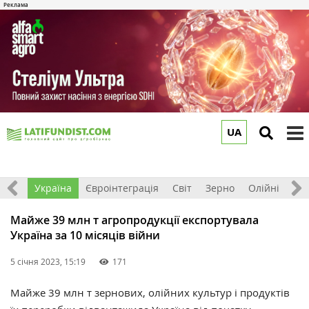
UA
to
m
Все
Україна
Євроінтеграція
Світ
Зерно
Олійні
До
Майже 39 млн т агропродукції експортувала
Україна за 10 місяців війни
5 січня 2023, 15:19
171
Майже 39 млн т зернових, олійних культур і продуктів