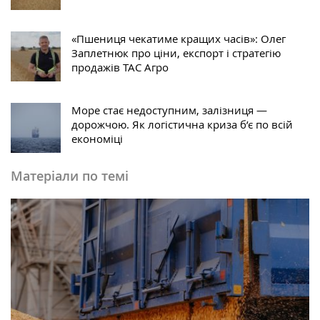
«Пшениця чекатиме кращих часів»: Олег
Заплетнюк про ціни, експорт і стратегію
продажів ТАС Агро
Море стає недоступним, залізниця —
дорожчою. Як логістична криза б’є по всій
економіці
Матеріали по темі