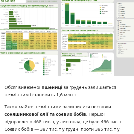
Обсяг вивезеної
пшениці
за грудень залишається
незмінним і становить 1,6 млн т.
Також майже незмінними залишилися поставки
соняшникової олії та соєвих бобів
. Першої
відправлено 468 тис. т, у листопаді це було 466 тис. т.
Соєвих бобів — 387 тис. т у грудні проти 385 тис. т у