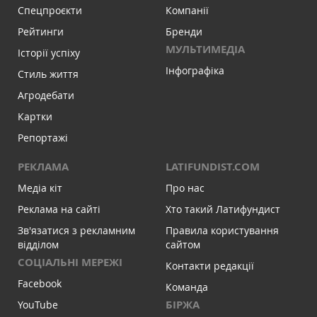
Спецпроєкти
Компанії
Рейтинги
Бренди
МУЛЬТИМЕДІА
Історії успіху
Інфографіка
Стиль життя
Агродебати
Картки
Репортажі
РЕКЛАМА
LATIFUNDIST.COM
Медіа кіт
Про нас
Реклама на сайті
Хто такий Латифундист
Зв'язатися з рекламним
Правила користування
відділом
сайтом
СОЦІАЛЬНІ МЕРЕЖІ
Контакти редакції
Facebook
Команда
БІРЖА
YouTube