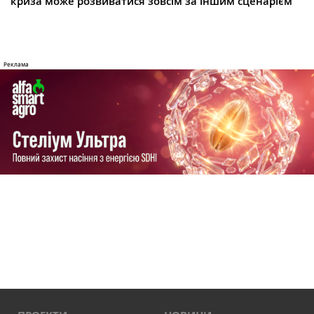
криза може розвиватися зовсім за іншим сценарієм