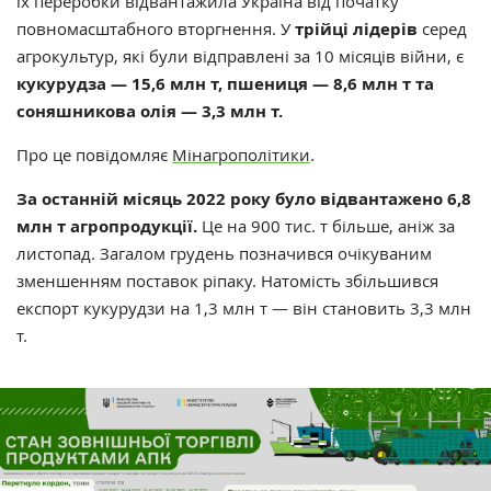
їх переробки відвантажила Україна від початку
повномасштабного вторгнення. У
трійці лідерів
серед
агрокультур, які були відправлені за 10 місяців війни, є
кукурудза — 15,6 млн т, пшениця — 8,6 млн т та
соняшникова олія — 3,3 млн т.
Про це повідомляє
Мінагрополітики
.
За останній місяць 2022 року було відвантажено 6,8
млн т агропродукції.
Це на 900 тис. т більше, аніж за
листопад. Загалом грудень позначився очікуваним
зменшенням поставок ріпаку. Натомість збільшився
експорт кукурудзи на 1,3 млн т — він становить 3,3 млн
т.