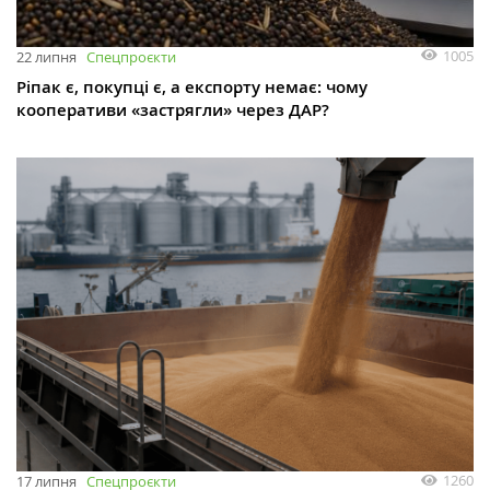
1005
22 липня
Спецпроєкти
Ріпак є, покупці є, а експорту немає: чому
кооперативи «застрягли» через ДАР?
1260
17 липня
Спецпроєкти