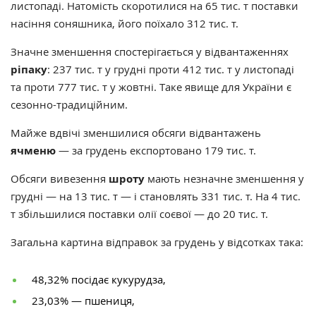
листопаді. Натомість скоротилися на 65 тис. т поставки
насіння соняшника, його поїхало 312 тис. т.
Значне зменшення спостерігається у відвантаженнях
ріпаку
: 237 тис. т у грудні проти 412 тис. т у листопаді
та проти 777 тис. т у жовтні. Таке явище для України є
сезонно-традиційним.
Майже вдвічі зменшилися обсяги відвантажень
ячменю
— за грудень експортовано 179 тис. т.
Обсяги вивезення
шроту
мають незначне зменшення у
грудні — на 13 тис. т — і становлять 331 тис. т. На 4 тис.
т збільшилися поставки олії соєвої — до 20 тис. т.
Загальна картина відправок за грудень у відсотках така:
48,32% посідає кукурудза,
23,03% — пшениця,