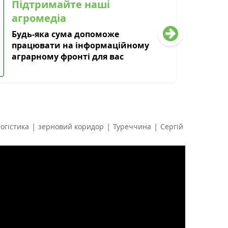
Підтримайте наші
агромедіа
Будь-яка сума допоможе
працювати на інформаційному
аграрному фронті для вас
|
|
|
логістика
зерновий коридор
Туреччина
Сергій