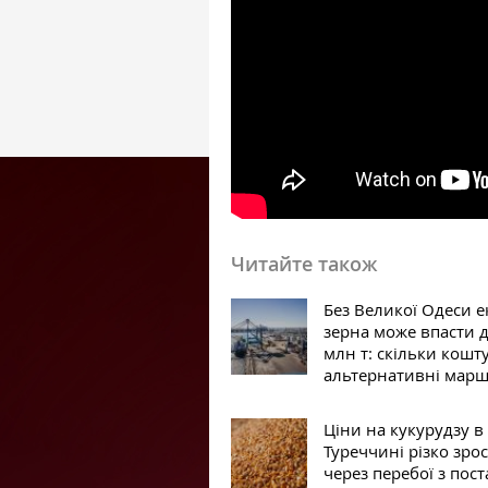
Читайте також
Без Великої Одеси е
зерна може впасти 
млн т: скільки кошт
альтернативні мар
Ціни на кукурудзу в
Туреччині різко зро
через перебої з пос