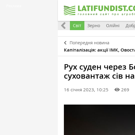
Реклама
Все
Україна
Євроінтеграція
Світ
Зерно
Олійні
Доб
Попередня новина
Капіталізація: акції ІМК, Овос
Рух суден через 
суховантаж сів н
16 січня 2023, 10:25
269