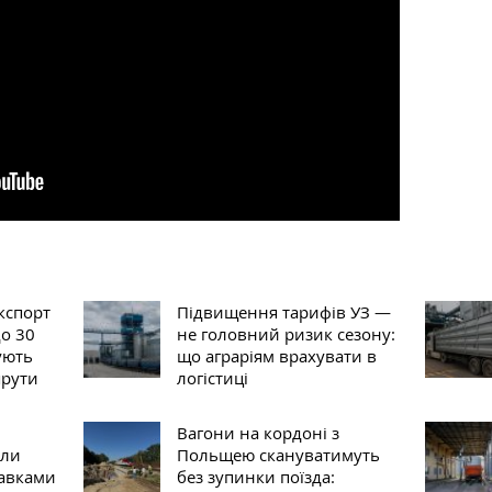
кспорт
Підвищення тарифів УЗ —
до 30
не головний ризик сезону:
ують
що аграріям врахувати в
шрути
логістиці
Вагони на кордоні з
сли
Польщею скануватимуть
тавками
без зупинки поїзда: