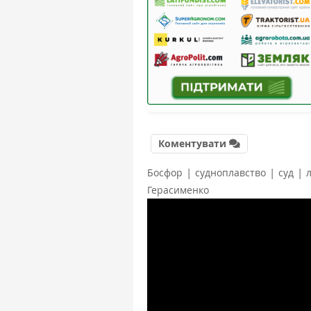
Коментувати
|
|
|
Босфор
судноплавство
суд
Герасименко