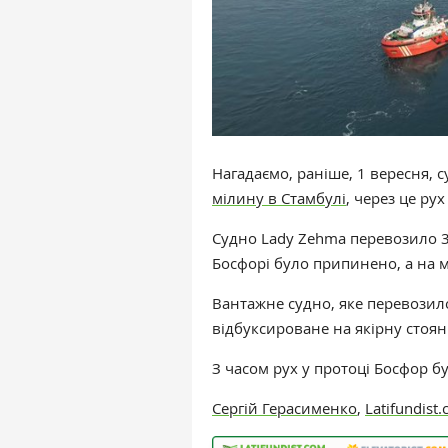
Нагадаємо, раніше, 1 вересня, 
мілину в Стамбулі
, через це р
Судно Lady Zehma перевозило 3 
Босфорі було припинено, а на 
Вантажне судно, яке перевозило
відбуксироване на якірну стоян
З часом рух у протоці Босфор б
Сергій Герасименко
,
Latifundist