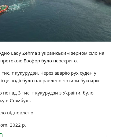
судно Lady Zehma з українським зерном
сіло на
ух протокою Босфор було перекрито.
тис. т кукурудзи. Через аварію рух суден у
місце події було направлено чотири буксири.
 понад 3 тис. т кукурудзи з України, було
ку в Стамбулі.
уло відновлено.
.com
, 2022 р.