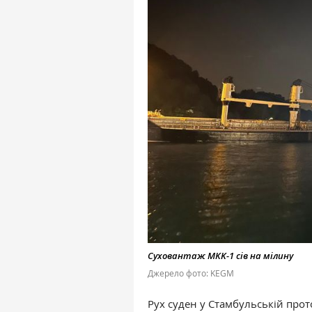
Суховантаж MKK-1 сів на мілину
Джерело фото: KEGM
Рух суден у Стамбульській про