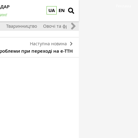
НДАР
Реклама
UA
EN
инг
Тваринництво
Овочі та фрукти
Наступна новина
роблеми при переході на е-ТТН