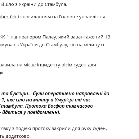
о йшло з України до Стамбула.
abertürk
із посиланням на Головне управління
KK-1 під прапором Палау, який завантажений 13
рямував з України до Стамбулу, сів на мілину о
авила на місце інциденту вісім суден для
ї.
та буксири... були оперативно направлені до
 яке сіло на мілину в Умур'єрі під час
 Стамбула. Протока Босфор тимчасово
– йдеться у повідомленні.
'язку з подією протоку закрили для руху суден,
ть додатково.