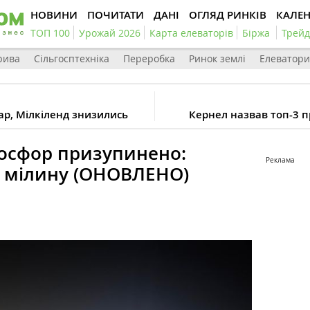
НОВИНИ
ПОЧИТАТИ
ДАНІ
ОГЛЯД РИНКІВ
КАЛЕ
ТОП 100
Урожай 2026
Карта елеваторів
Біржа
Трейд
рива
Сільгосптехніка
Переробка
Ринок землі
Елеватори
тар, Мілкіленд знизились
Кернел назвав топ-3 п
Босфор призупинено:
Реклама
а мілину (ОНОВЛЕНО)