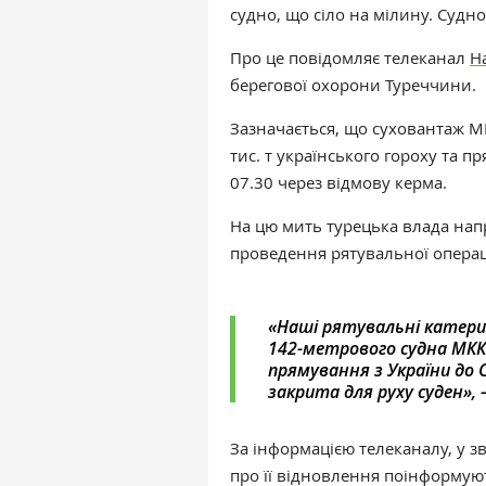
судно, що сіло на мілину. Судн
Про це повідомляє телеканал
H
берегової охорони Туреччини.
Зазначається, що суховантаж M
тис. т українського гороху та п
07.30 через відмову керма.
На цю мить турецька влада напр
проведення рятувальної операці
«Наші рятувальні катери 
142-метрового судна МКК-1,
прямування з України до
закрита для руху суден», 
За інформацією телеканалу, у зв
про її відновлення поінформую