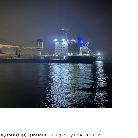
тоці (Босфор) припинено через суховантажне