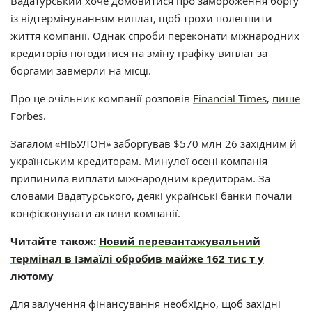
Вадатурський
хоче домовитися про замороження боргу
із відтермінуванням виплат, щоб трохи полегшити
життя компанії. Однак спроби переконати міжнародних
кредиторів погодитися на зміну графіку виплат за
боргами завмерли на місці.
Про це очільник компанії розповів
Financial Times
,
пише
Forbes.
Загалом «НІБУЛОН» заборгував $570 млн 26 західним й
українським кредиторам. Минулої осені компанія
припинила виплати міжнародним кредиторам.
За
словами Вадатурського, деякі українські банки почали
конфісковувати
активи компанії.
Читайте також:
Новий перевантажувальний
термінал в Ізмаїлі обробив майже 162 тис т у
лютому
Для залучення фінансування необхідно, щоб західні