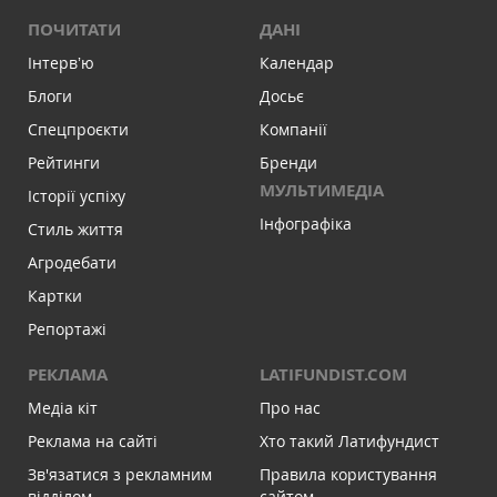
ПОЧИТАТИ
ДАНІ
Інтервʼю
Календар
Блоги
Досьє
Спецпроєкти
Компанії
Рейтинги
Бренди
МУЛЬТИМЕДІА
Історії успіху
Інфографіка
Стиль життя
Агродебати
Картки
Репортажі
РЕКЛАМА
LATIFUNDIST.COM
Медіа кіт
Про нас
Реклама на сайті
Хто такий Латифундист
Зв'язатися з рекламним
Правила користування
відділом
сайтом