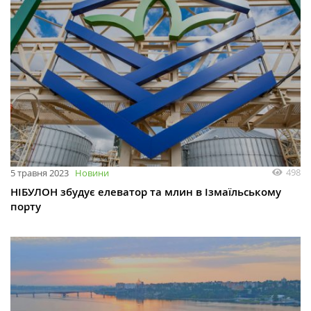
498
5 травня 2023
Новини
НІБУЛОН збудує елеватор та млин в Ізмаїльському
порту