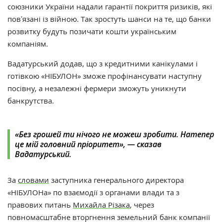
союзники України надали гарантії покриття ризиків, які
повʼязані із війною. Так зростуть шанси на те, що банки
розвитку будуть позичати кошти українським
компаніям.
Вадатурський додав, що з кредитними канікулами і
готівкою
«НІБУЛОН»
зможе профінансувати наступну
посівну, а незалежні фермери зможуть уникнути
банкрутства.
«Без грошей ти нічого не можеш зробити. Натепер
це мій головний пріоритет»,
— сказав
Вадатурський.
За
словами
заступника генерального директора
«НІБУЛОНа» по взаємодії з органами влади та з
правових питань
Михайла Різака
, через
повномасштабне вторгнення земельний банк компанії