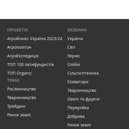
ПРОЕКТИ
НОВИНИ
Агробізнес України 2023/24
Україна
Агрополігон
Світ
АгроЕкспедиція
Зерно
ТОП 100 латифундистів
Олійні
ТОП Organic
Сільгосптехніка
ТЕМИ
Елеватори
Рослинництво
Тваринництво
Тваринництво
Овочі та фрукти
Трейдинг
Переробка
Ринок землі
Добрива
Ринок землі