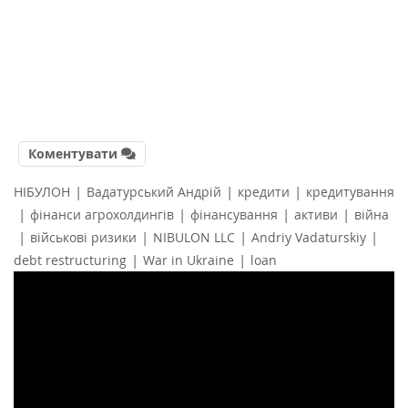
Коментувати
|
|
|
НІБУЛОН
Вадатурський Андрій
кредити
кредитування
|
|
|
|
фінанси агрохолдингів
фінансування
активи
війна
|
|
|
|
військові ризики
NIBULON LLC
Andriy Vadaturskiy
|
|
debt restructuring
War in Ukraine
loan