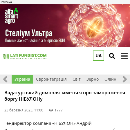
UA
to
m
Все
Україна
Євроінтеграція
Світ
Зерно
Олійні
До
Вадатурський домовлятиметься про замороження
боргу НІБУЛОНу
23 березня 2023, 11:00
1777
Гендиректор компанії
«НІБУЛОН»
Андрій