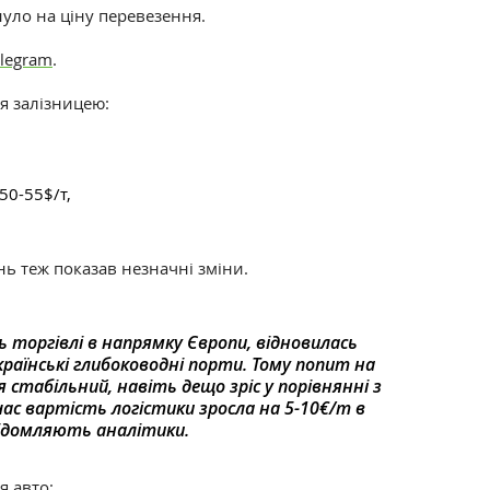
уло на ціну перевезення.
legram
.
я залізницею:
50-55$/т,
ь теж показав незначні зміни.
 торгівлі в напрямку Європи, відновилась
раїнські глибоководні порти. Тому попит на
 стабільний, навіть дещо зріс у порівнянні з
с вартість логістики зросла на 5-10€/т в
відомляють аналітики.
я авто: