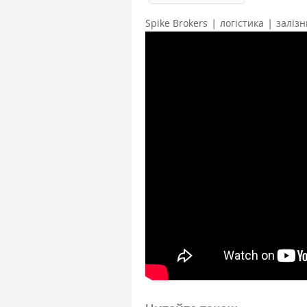
|
|
Spike Brokers
логістика
заліз