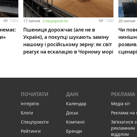
1003
1260
17 липня
Спецпроєкти
20 липня
 немає:
Пшениця дорожчає (але не в
Чи пове
ли»
Україні), а покупці шукають заміну
нинішн
нашому і російському зерну: як світ
розвив
реагує на ескалацію в Чорному морі
сценар
ПОЧИТАТИ
ДАНІ
РЕКЛАМА
Інтервʼю
Календар
Медіа кіт
Блоги
Досьє
Реклама на 
Спецпроєкти
Компанії
Зв'язатися з
рекламним
Рейтинги
Бренди
відділом