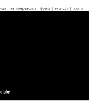
|
|
|
|
ниця
автоперевозки
фрахт
експорт
порти