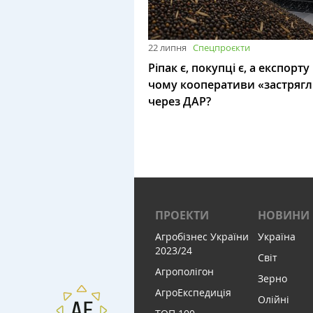
22 липня
Спецпроєкти
Ріпак є, покупці є, а експорту
чому кооперативи «застряг
через ДАР?
ПРОЕКТИ
НОВИНИ
Агробізнес України
Україна
2023/24
Світ
Агрополігон
Зерно
АгроЕкспедиція
Олійні