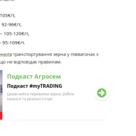
105€/т,
—
92-96€/т,
—
105-120€/т,
—
95-109€/т.
онила
транспортування зерна у піввагонах з
що не відповідає правилам.
Подкаст Агросем
Подкаст #myTRADING
Цікаві кейси перевалки зерна, робочі
нюанси та реальні історії