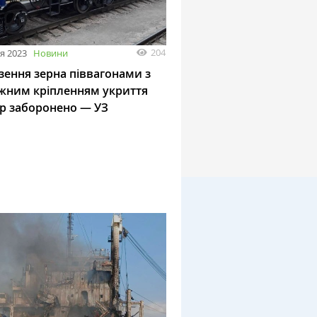
204
я 2023
Новини
зення зерна піввагонами з
жним кріпленням укриття
ер заборонено — УЗ