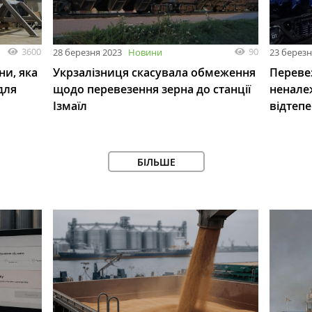
3600
90
28 березня 2023
Новини
23 березн
ни, яка
Укрзалізниця скасувала обмеження
Переве
для
щодо перевезення зерна до станції
ненале
Ізмаїл
відтеп
БІЛЬШЕ