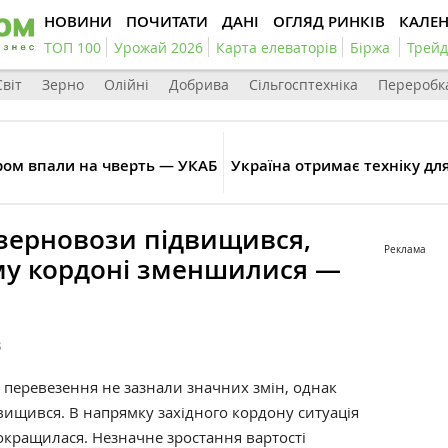
НОВИНИ
ПОЧИТАТИ
ДАНІ
ОГЛЯД РИНКІВ
КАЛЕ
ТОП 100
Урожай 2026
Карта елеваторів
Біржа
Трейд
Світ
Зерно
Олійні
Добрива
Сільгосптехніка
Переробк
ом впали на чверть — УКАБ
Україна отримає техніку дл
-зерновози підвищився,
Реклама
ому кордоні зменшилися —
3
 перевезення не зазнали значних змін, однак
вищився. В напрямку західного кордону ситуація
окращилася. Незначне зростання вартості