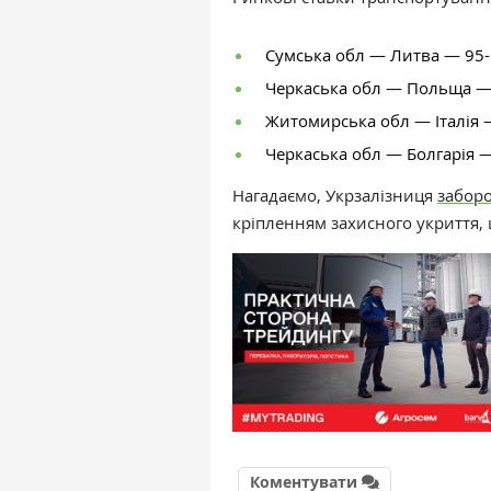
Сумська обл
—
Литва
—
95-
Черкаська обл
—
Польща
Житомирська обл
—
Італія
Черкаська обл
—
Болгарія
Нагадаємо,
Укрзалізниця
забор
кріпленням захисного укриття, 
Коментувати