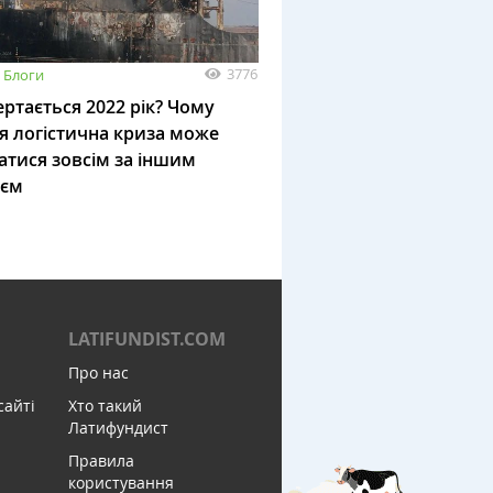
3776
Блоги
ртається 2022 рік? Чому
я логістична криза може
атися зовсім за іншим
ієм
LATIFUNDIST.COM
Про нас
сайті
Хто такий
Латифундист
Правила
користування