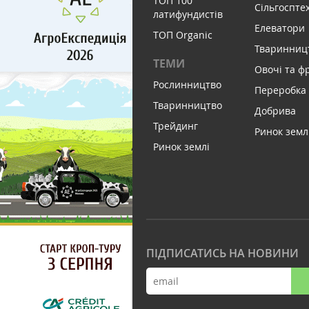
ТОП 100
Сільгоспте
латифундистів
Елеватори
ТОП Organic
Тваринниц
ТЕМИ
Овочі та ф
Рослинництво
Переробка
Тваринництво
Добрива
Трейдинг
Ринок земл
Ринок землі
ПІДПИСАТИСЬ НА НОВИНИ