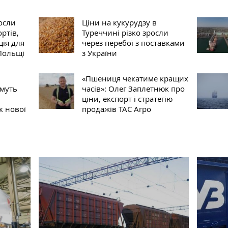
осли
Ціни на кукурудзу в
ртів,
Туреччині різко зросли
ція для
через перебої з поставками
 Польщі
з України
«Пшениця чекатиме кращих
муть
часів»: Олег Заплетнюк про
ціни, експорт і стратегію
к нової
продажів ТАС Агро