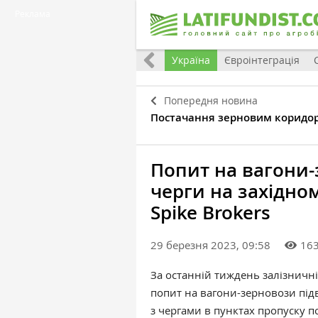
Реклама
Все
Україна
Євроінтеграція
Попередня новина
Постачання зерновим коридор
Попит на вагони
черги на західн
Spike Brokers
29 березня 2023, 09:58
16
За останній тиждень залізничні
попит на вагони-зерновози під
з чергами в пунктах пропуску п