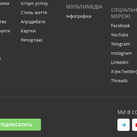
хніка
Історії успіху
МУЛЬТИМЕДІА
СОЦІАЛЬН
Стиль життя
МЕРЕЖІ
Інфографіка
тво
Агродебати
Facebook
рукти
Картки
YouTube
Репортажі
Telegram
Instagram
і
LinkedIn
X (ex-Twitter
Threads
МИ В С
ПІДПИСАТИСЬ