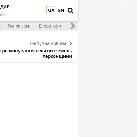
НДАР
Реклама
UA
EN
инг
а
Ринок землі
Елеватори
Тваринництво
Овочі та фрукт
Наступна новина
я розмінування сільгоспземель
Херсонщини