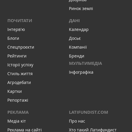
Ринок землі
ПОЧИТАТИ
ДАНІ
Інтервʼю
Календар
Блоги
Досьє
Спецпроєкти
Компанії
Рейтинги
Бренди
МУЛЬТИМЕДІА
Історії успіху
Інфографіка
Стиль життя
Агродебати
Картки
Репортажі
РЕКЛАМА
LATIFUNDIST.COM
Медіа кіт
Про нас
Реклама на сайті
Хто такий Латифундист