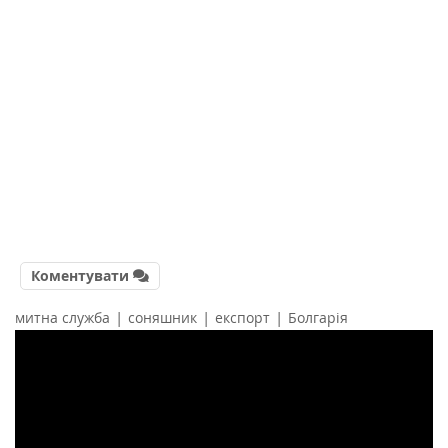
Коментувати
|
|
|
митна служба
соняшник
експорт
Болгарія