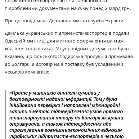
незаконного експорту насіння соняшника за
підробленими документами на суму понад 2 млрд грн.
Про це
повідомляє
Державна митна служба України.
Декілька українських підприємств-експортерів подали
Одеській митниці для митного оформлення вантаж
«
насіння соняшника
»
. У супровідних документах було
вказано, що сільськогосподарська продукція прямувала
до Болгарії, а договір на її поставку був укладений з
чеською компанією.
«Проте у митників виникли сумніви у
достовірності наданої інформації. Тому була
ініційована перевірка і направлені міжнародні
запити з метою підтвердження умов прямого
транспортування товару до Болгарії як країни-
отримувача, а також підтвердження або
спростування зовнішньоекономічних відносин
українських підприємств-експортерів з чеською