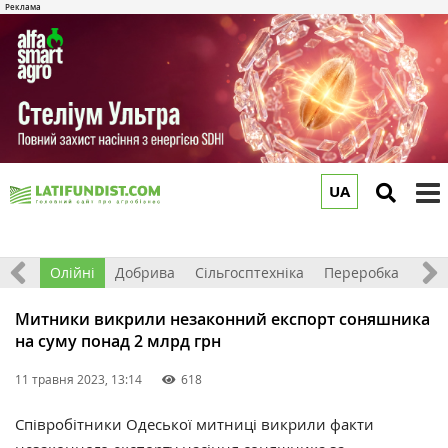
UA
to
m
ерно
Олійні
Добрива
Сільгосптехніка
Переробка
Рин
Митники викрили незаконний експорт соняшника
на суму понад 2 млрд грн
11 травня 2023, 13:14
618
Співробітники Одеської митниці викрили факти