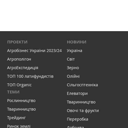
ПРОЕКТИ
НОВИНИ
Агробізнес України 2023/24
Україна
Агрополігон
Світ
АгроЕкспедиція
Зерно
ТОП 100 латифундистів
Олійні
ТОП Organic
Сільгосптехніка
ТЕМИ
Елеватори
Рослинництво
Тваринництво
Тваринництво
Овочі та фрукти
Трейдинг
Переробка
Ринок землі
Добрива