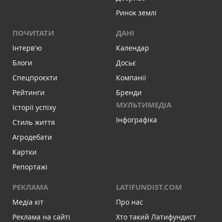
Ринок землі
ПОЧИТАТИ
ДАНІ
Інтервʼю
Календар
Блоги
Досьє
Спецпроєкти
Компанії
Рейтинги
Бренди
МУЛЬТИМЕДІА
Історії успіху
Інфографіка
Стиль життя
Агродебати
Картки
Репортажі
РЕКЛАМА
LATIFUNDIST.COM
Медіа кіт
Про нас
Реклама на сайті
Хто такий Латифундист