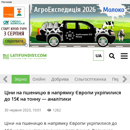
UA
to
m
Світ
Зерно
Олійні
Добрива
Сільгосптехніка
Перероб
Ціни на пшеницю в напрямку Європи укріпилися
до 15€ на тонну — аналітики
30 червня 2023, 10:01
1262
Ціни на пшеницю в напрямку Європи укріпилися до