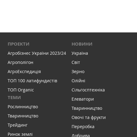
ПРОЕКТИ
НОВИНИ
Агробізнес України 2023/24
Україна
Агрополігон
Світ
АгроЕкспедиція
Зерно
ТОП 100 латифундистів
Олійні
ТОП Organic
Сільгосптехніка
ТЕМИ
Елеватори
Рослинництво
Тваринництво
Тваринництво
Овочі та фрукти
Трейдинг
Переробка
Ринок землі
Добрива