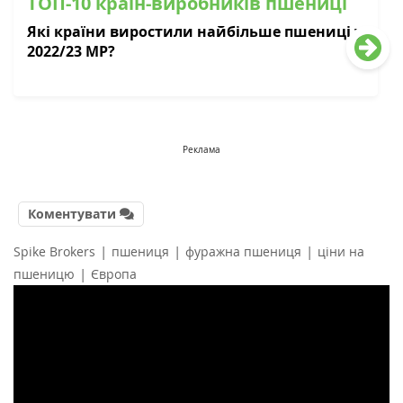
ТОП-10 країн-виробників пшениці
Які країни виростили найбільше пшениці у
2022/23 МР?
Реклама
Коментувати
|
|
|
Spike Brokers
пшениця
фуражна пшениця
ціни на
|
пшеницю
Європа