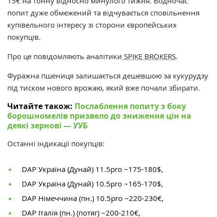
15€ на тонну відносно минулого тижня. Водночас
попит дуже обмежений та відчувається сповільнення
купівельного інтересу зі сторони європейських
покупців.
Про це повідомляють
аналітики
SPIKE BROKERS
.
Фуражна пшениця залишається дешевшою за кукурудзу
під тиском нового врожаю, який вже почали збирати.
Читайте також:
Послаблення попиту з боку
борошномелів призвело до зниження цін на
деякі зернові — УУБ
Останні індикації покупців:
DAP Україна (Дунай) 11.5pro ~175-180$,
DAP Україна (Дунай) 10.5pro ~165-170$,
DAP Німеччина (пн.) 10.5pro ~220-230€,
DAP Італія (пн.) (потяг) ~200-210€,