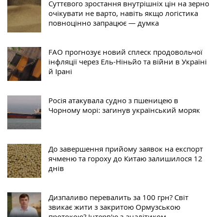
Суттєвого зростання внутрішніх цін на зерно
очікувати не варто, навіть якщо логістика
повноцінно запрацює — думка
FAO прогнозує новий сплеск продовольчої
інфляції через Ель-Ніньйо та війни в Україні
й Ірані
Росія атакувала судно з пшеницею в
Чорному морі: загинув український моряк
До завершення прийому заявок на експорт
ячменю та гороху до Китаю залишилося 12
днів
Дизпаливо перевалить за 100 грн? Світ
звикає жити з закритою Ормузською
протокою? Інтерв'ю з аналітиком