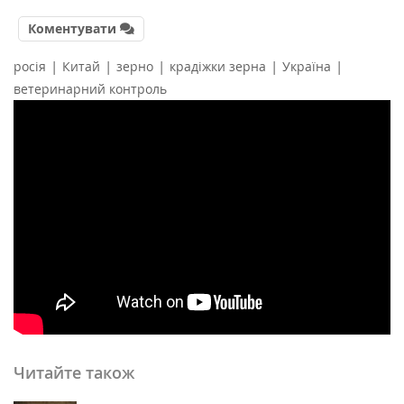
Коментувати
|
|
|
|
|
росія
Китай
зерно
крадіжки зерна
Україна
ветеринарний контроль
Читайте також