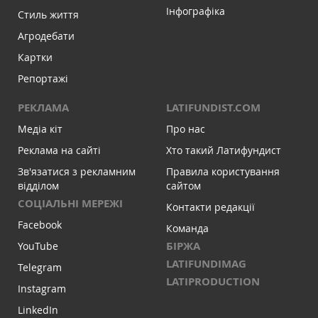
Інфографіка
Стиль життя
Агродебати
Картки
Репортажі
РЕКЛАМА
LATIFUNDIST.COM
Медіа кіт
Про нас
Реклама на сайті
Хто такий Латифундист
Зв'язатися з рекламним
Правила користування
відділом
сайтом
СОЦІАЛЬНІ МЕРЕЖІ
Контакти редакції
Facebook
Команда
БІРЖА
YouTube
LATIFUNDIMAG
Telegram
LATIPRODUCTION
Instagram
LinkedIn