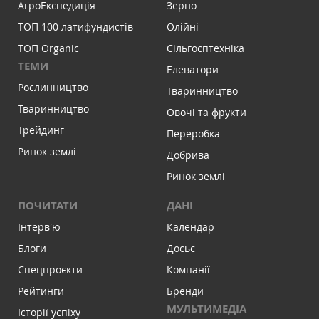
АгроЕкспедиція
Зерно
ТОП 100 латифундистів
Олійні
ТОП Organic
Сільгосптехніка
ТЕМИ
Елеватори
Рослинництво
Тваринництво
Тваринництво
Овочі та фрукти
Трейдинг
Переробка
Ринок землі
Добрива
Ринок землі
ПОЧИТАТИ
ДАНІ
Інтервʼю
Календар
Блоги
Досьє
Спецпроєкти
Компанії
Рейтинги
Бренди
МУЛЬТИМЕДІА
Історії успіху