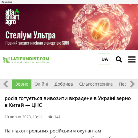
UA
to
m
Світ
Зерно
Олійні
Добрива
Сільгосптехніка
Перероб
росія готується вивозити вкрадене в Україні зерно
в Китай — ЦНС
10 липня 2023, 13:11
141
На підконтрольних російським окупантам