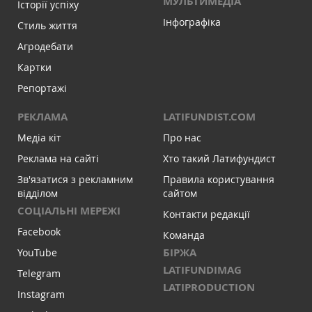
МУЛЬТИМЕДІА
Історії успіху
Інфографіка
Стиль життя
Агродебати
Картки
Репортажі
РЕКЛАМА
LATIFUNDIST.COM
Медіа кіт
Про нас
Реклама на сайті
Хто такий Латифундист
Зв'язатися з рекламним
Правила користування
відділом
сайтом
СОЦІАЛЬНІ МЕРЕЖІ
Контакти редакції
Facebook
Команда
БІРЖА
YouTube
LATIFUNDIMAG
Telegram
LATIPRODUCTION
Instagram