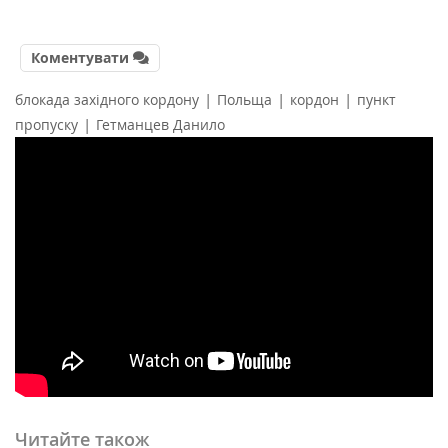
Коментувати
|
|
|
блокада західного кордону
Польща
кордон
пункт
|
пропуску
Гетманцев Данило
Читайте також