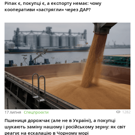
Ріпак є, покупці є, а експорту немає: чому
кооперативи «застрягли» через ДАР?
1282
17 липня
Спецпроєкти
Пшениця дорожчає (але не в Україні), а покупці
шукають заміну нашому і російському зерну: як світ
реагує на ескалацію в Чорному морі