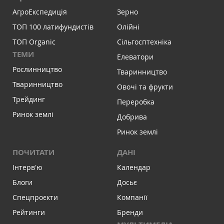
АгроЕкспедиція
Зерно
ТОП 100 латифундистів
Олійні
ТОП Organic
Сільгосптехніка
ТЕМИ
Елеватори
Рослинництво
Тваринництво
Тваринництво
Овочі та фрукти
Трейдинг
Переробка
Ринок землі
Добрива
Ринок землі
ПОЧИТАТИ
ДАНІ
Інтервʼю
Календар
Блоги
Досьє
Спецпроєкти
Компанії
Рейтинги
Бренди