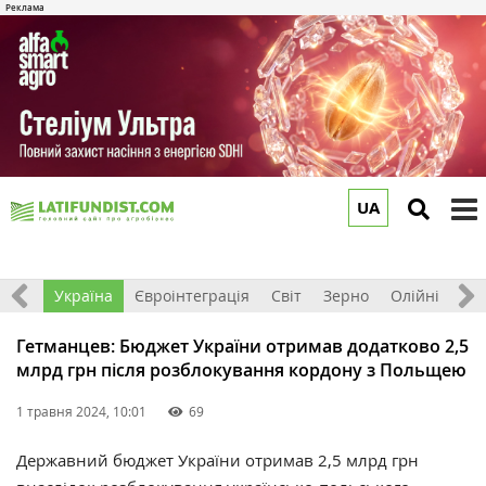
UA
to
m
Все
Україна
Євроінтеграція
Світ
Зерно
Олійні
До
Гетманцев: Бюджет України отримав додатково 2,5
млрд грн після розблокування кордону з Польщею
1 травня 2024, 10:01
69
Державний бюджет України отримав 2,5 млрд грн