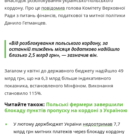
внаслідок розблокування українсько-польського
кордону. Про це
повідомив
голова Комітету Верховної
Ради з питань фінансів, податкової та митної політики
Данило Гетманцев.
«Від розблокування польського кордону, за
останній тиждень місяця додатково надійшло
близько 2,5 млрд грн», — зазначив він.
Загалом у квітні до державного бюджету надійшло 49
млрд грн, що на 6,3 млрд більше індикативного
показника, встановленого Мінфіном.
Виконання
становило 115%.
Читайте також:
Польські фермери завершили
блокаду пунктів пропуску на кордоні з Україною
У лютому держбюджет України
недоотримав
7,7
млрд грн митних платежів через блокаду кордону