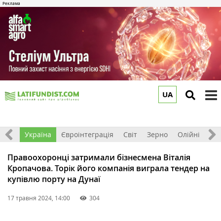
UA
to
m
Все
Україна
Євроінтеграція
Світ
Зерно
Олійні
До
Правоохоронці затримали бізнесмена Віталія
Кропачова. Торік його компанія виграла тендер на
купівлю порту на Дунаї
17 травня 2024, 14:00
304