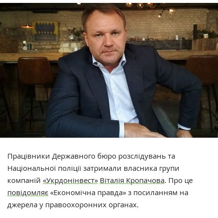
Працівники Державного бюро розслідувань та
Національної поліції затримали власника групи
компаній
«Укрдонінвест»
Віталія Кропачова
.
Про це
повідомляє
«Економічна правда» з посиланням на
джерела у правоохоронних органах.