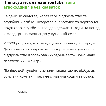
Підписуйтесь на наш YouTube:
топи
агрохолдингів без краваток
За даними слідства, через своє підприємство та
службових осіб Міністерства енергетики та Державної
податкової служби він завдав державі шкоди на понад
2 млрд грн на махінаціях у вугільній сфері.
У 2023 році н
а
другому аукціоні
з продажу Білгород-
Дністровського морського порту переможцем стало
підприємство Кропачова «Укрдонінвест». Воно мало
сплатити 220 млн грн.
Пізніше цей аукціон визнали таким, що не відбувся,
оскільки компанія так і не сплатила кошти за об’єкт.
Реклама