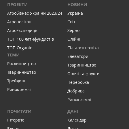
ПРОЕКТИ
НОВИНИ
Агробізнес України 2023/24
Україна
Агрополігон
Світ
АгроЕкспедиція
Зерно
ТОП 100 латифундистів
Олійні
ТОП Organic
Сільгосптехніка
ТЕМИ
Елеватори
Рослинництво
Тваринництво
Тваринництво
Овочі та фрукти
Трейдинг
Переробка
Ринок землі
Добрива
Ринок землі
ПОЧИТАТИ
ДАНІ
Інтервʼю
Календар
Блоги
Досьє