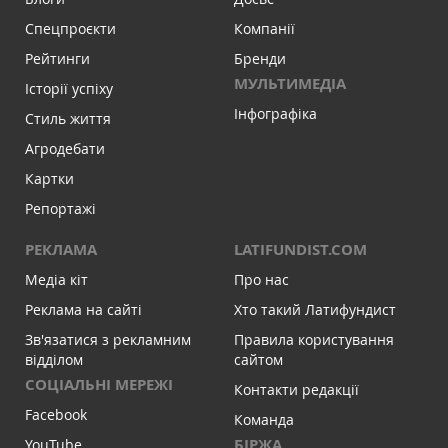
Спецпроєкти
Компанії
Рейтинги
Бренди
МУЛЬТИМЕДІА
Історії успіху
Інфографіка
Стиль життя
Агродебати
Картки
Репортажі
РЕКЛАМА
LATIFUNDIST.COM
Медіа кіт
Про нас
Реклама на сайті
Хто такий Латифундист
Зв'язатися з рекламним
Правила користування
відділом
сайтом
СОЦІАЛЬНІ МЕРЕЖІ
Контакти редакції
Facebook
Команда
БІРЖА
YouTube