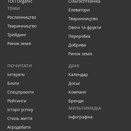
ТОП Organic
Сільгосптехніка
ТЕМИ
Елеватори
Рослинництво
Тваринництво
Тваринництво
Овочі та фрукти
Трейдинг
Переробка
Ринок землі
Добрива
Ринок землі
ПОЧИТАТИ
ДАНІ
Інтервʼю
Календар
Блоги
Досьє
Спецпроєкти
Компанії
Рейтинги
Бренди
МУЛЬТИМЕДІА
Історії успіху
Інфографіка
Стиль життя
Агродебати