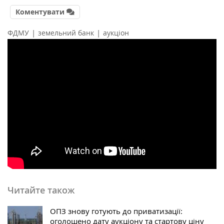
Коментувати
|
|
ФДМУ
земельний банк
аукціон
Читайте також
ОПЗ знову готують до приватизації:
оголошено дату аукціону та стартову ціну