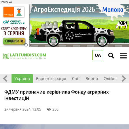
UA
to
m
Все
Україна
Євроінтеграція
Світ
Зерно
Олійні
До
ФДМУ призначив керівника Фонду аграрних
інвестицій
27 червня 2024, 13:05
250