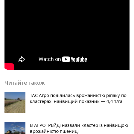
Читайте також
ТАС Агро поділилась врожайністю ріпаку по
кластерах: найвищий показник — 4,4 т/га
В АГРОТРЕЙДі назвали кластер із найвищою
врожайністю пшениці