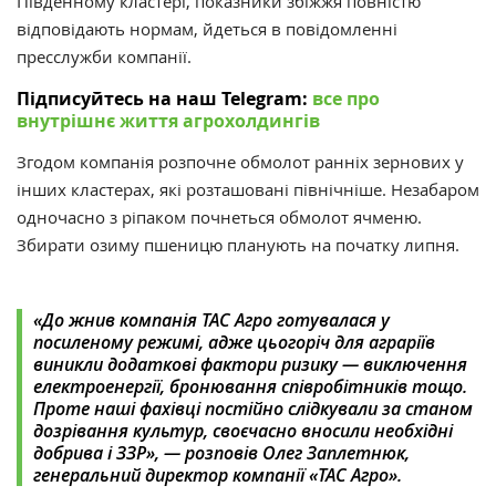
Південному кластері, показники збіжжя повністю
відповідають нормам, йдеться в повідомленні
пресслужби компанії.
Підписуйтесь на наш Telegram:
все про
внутрішнє життя агрохолдингів
Згодом компанія розпочне обмолот ранніх зернових у
інших кластерах, які розташовані північніше.
Незабаром
одночасно з ріпаком почнеться обмолот ячменю.
Збирати озиму пшеницю планують на початку липня.
«До жнив компанія ТАС Агро готувалася у
посиленому режимі, адже цьогоріч для аграріїв
виникли додаткові фактори ризику — виключення
електроенергії, бронювання співробітників тощо.
Проте наші фахівці постійно слідкували за станом
дозрівання культур, своєчасно вносили необхідні
добрива і ЗЗР», — розповів Олег Заплетнюк,
генеральний директор компанії «ТАС Агро».