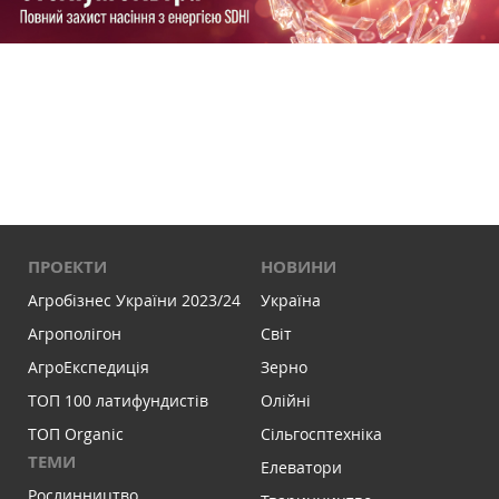
ПРОЕКТИ
НОВИНИ
Агробізнес України 2023/24
Україна
Агрополігон
Світ
АгроЕкспедиція
Зерно
ТОП 100 латифундистів
Олійні
ТОП Organic
Сільгосптехніка
ТЕМИ
Елеватори
Рослинництво