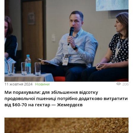
206
11 жовтня 2024
Новини
Ми порахували: для збільшення відсотку
продовольчої пшениці потрібно додатково витратити
від $60-70 на гектар — Жемердєєв