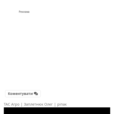
Реклама
Коментувати
|
|
ТАС Агро
Заплетнюк Олег
ріпак