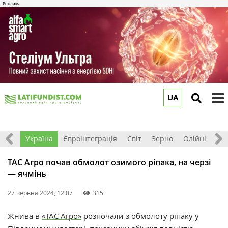
UA
to
m
Все
Україна
Євроінтеграція
Світ
Зерно
Олійні
До
ТАС Агро почав обмолот озимого ріпака, на черзі
— ячмінь
27 червня 2024, 12:07
315
Жнива в
«ТАС Агро»
розпочали з обмолоту ріпаку у