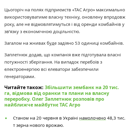
Цьогоріч на полях підприємств
«ТАС Агро»
максимально
використовуватиме власну техніку, оновлену впродовж
року, але не відмовлятимуться і від оренди комбайнів у
зв’язку з економічною доцільністю.
Загалом на жнивах буде задіяно 53 одиниці комбайнів.
Заплетнюк додав, що компанія вже підготувала власні
потужності зберігання. На випадок перебоїв з
електроенергією всі елеватори забезпечили
генераторами.
Читайте також:
Збільшити зембанк на 20 тис.
га, відмова від оранки та плани на власну
переробку. Олег Заплетнюк розповів про
найближче майбутнє ТАС Агро
Станом на 20 червня в Україні
намолочено
48,3 тис.
т зерна нового врожаю.