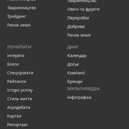
Тваринництво
Тваринництво
Овочі та фрукти
Трейдинг
Переробка
Ринок землі
Добрива
Ринок землі
ПОЧИТАТИ
ДАНІ
Інтервʼю
Календар
Блоги
Досьє
Спецпроєкти
Компанії
Рейтинги
Бренди
МУЛЬТИМЕДІА
Історії успіху
Інфографіка
Стиль життя
Агродебати
Картки
Репортажі