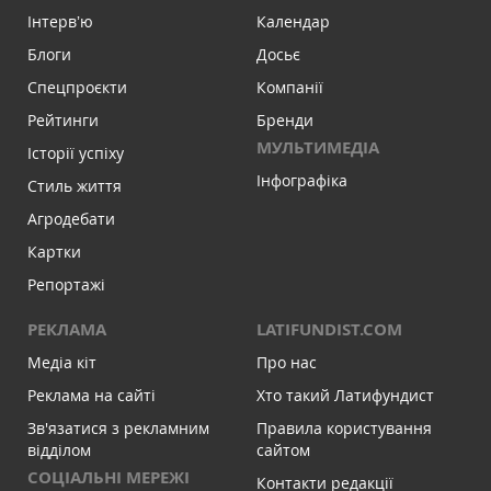
Інтервʼю
Календар
Блоги
Досьє
Спецпроєкти
Компанії
Рейтинги
Бренди
МУЛЬТИМЕДІА
Історії успіху
Інфографіка
Стиль життя
Агродебати
Картки
Репортажі
РЕКЛАМА
LATIFUNDIST.COM
Медіа кіт
Про нас
Реклама на сайті
Хто такий Латифундист
Зв'язатися з рекламним
Правила користування
відділом
сайтом
СОЦІАЛЬНІ МЕРЕЖІ
Контакти редакції