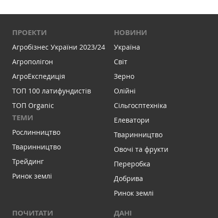
ПРОЕКТИ
НОВИНИ
Агробізнес України 2023/24
Україна
Агрополігон
Світ
АгроЕкспедиція
Зерно
ТОП 100 латифундистів
Олійні
ТОП Organic
Сільгосптехніка
ТЕМИ
Елеватори
Рослинництво
Тваринництво
Тваринництво
Овочі та фрукти
Трейдинг
Переробка
Ринок землі
Добрива
Ринок землі
ПОЧИТАТИ
ДАНІ