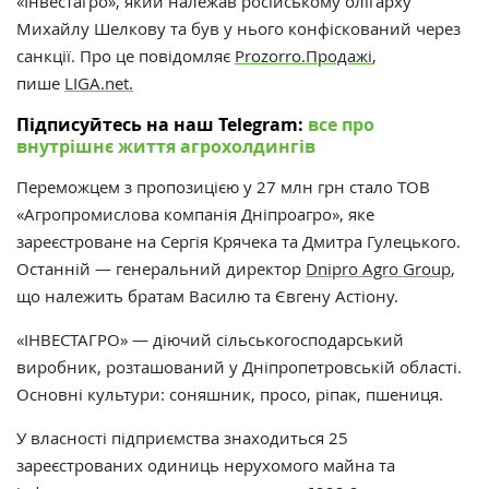
«Інвестагро», який належав російському олігарху
Михайлу Шелкову та був у нього конфіскований через
санкції. Про це повідомляє
Prozorro.Продажі
,
пише
LIGA.net.
Підписуйтесь на наш Telegram:
все про
внутрішнє життя агрохолдингів
Переможцем з пропозицією у 27 млн грн стало ТОВ
«Агропромислова компанія Дніпроагро», яке
зареєстроване на Сергія Крячека та Дмитра Гулецького.
Останній — генеральний директор
Dnipro Agro Group
,
що належить братам Василю та Євгену Астіону.
«ІНВЕСТАГРО» — діючий сільськогосподарський
виробник, розташований у Дніпропетровській області.
Основні культури: соняшник, просо, ріпак, пшениця.
У власності підприємства знаходиться 25
зареєстрованих одиниць нерухомого майна та