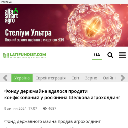
UA
to
m
Все
Україна
Євроінтеграція
Світ
Зерно
Олійні
До
Фонду держмайна вдалося продати
конфіскований у росіянина Шелкова агрохолдинг
9 липня 2024, 17:07
4687
Фонд державного майна продав агрохолдинг