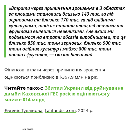
«Втрати через припинення зрошення в 3 областях
за площами становили близько 140 тис. га під
зерновими та близько 170 тис. га під олійними
культурами, тоді як втрати площ під овочами та
фруктами виявилися невеликими. Але якщо ми
подивимося на втрати обсягів виробництва, то це
близько 850 тис. тонн зернових, близько 500 тис.
тонн олійних культур і майже 800 тис. тонн
овочів і фруктів», — сказав Біленький.
Фінансові втрати через припинення зрошення
оцінюються приблизно в $367,9 млн на рік.
Читайте також:
Збитки України від руйнування
дамби Каховської ГЕС росією оцінюються у
майже $14 млрд
Євгенія Тулаїнова
,
Latifundist.com
, 2024 р.
Реклама