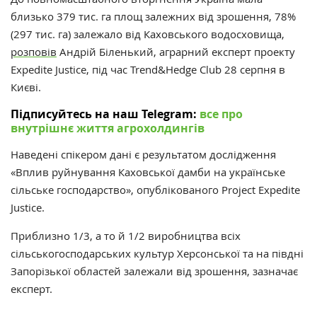
близько 379 тис. га площ залежних від зрошення, 78%
(297 тис. га) залежало від Каховського водосховища,
розповів
Андрій Біленький, аграрний експерт проекту
Expedite Justice, під час Trend&Hedge Club 28 серпня в
Києві.
Підписуйтесь на наш Telegram:
все про
внутрішнє життя агрохолдингів
Наведені спікером дані є результатом дослідження
«Вплив руйнування Каховської дамби на українське
сільське господарство», опублікованого Project Expedite
Justice.
Приблизно 1/3, а то й 1/2 виробництва всіх
сільськогосподарських культур Херсонської та на півдні
Запорізької областей залежали від зрошення, зазначає
експерт.