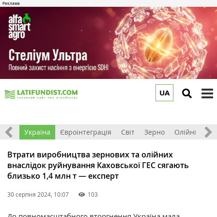
UA
to
m
Все
Україна
Євроінтеграція
Світ
Зерно
Олійні
До
Втрати виробництва зернових та олійних
внаслідок руйнування Каховської ГЕС сягають
близько 1,4 млн т — експерт
30 серпня 2024, 10:07
103
До повномасштабного вторгнення Україна мала