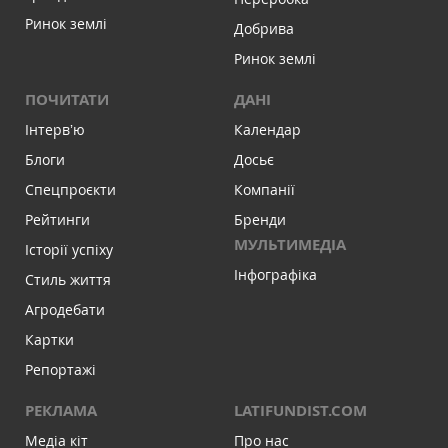
Ринок землі
Добрива
Ринок землі
ПОЧИТАТИ
ДАНІ
Інтервʼю
Календар
Блоги
Досьє
Спецпроєкти
Компанії
Рейтинги
Бренди
МУЛЬТИМЕДІА
Історії успіху
Інфографіка
Стиль життя
Агродебати
Картки
Репортажі
РЕКЛАМА
LATIFUNDIST.COM
Медіа кіт
Про нас