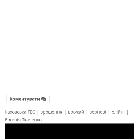
Коментувати
|
|
|
|
|
Каховська ГЕС
зрошення
врожай
зернові
олійні
Євгенія Ткаченко