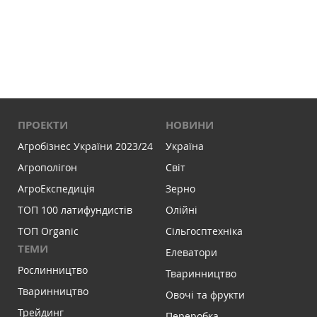
ПРОЕКТИ
НОВИНИ
Агробізнес України 2023/24
Україна
Агрополігон
Світ
АгроЕкспедиція
Зерно
ТОП 100 латифундистів
Олійні
ТОП Organic
Сільгосптехніка
ТЕМИ
Елеватори
Рослинництво
Тваринництво
Тваринництво
Овочі та фрукти
Трейдинг
Переробка