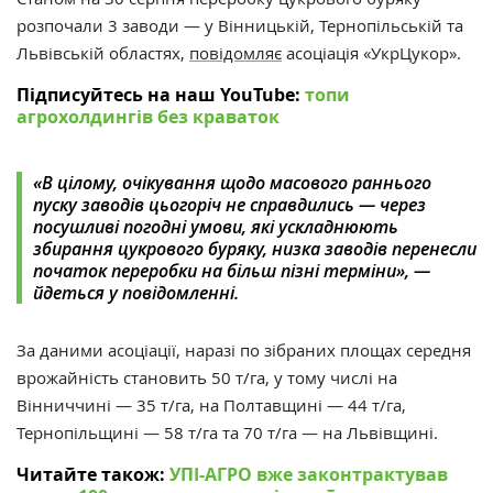
розпочали 3 заводи — у Вінницькій, Тернопільській та
Львівській областях,
повідомляє
асоціація «УкрЦукор».
Підписуйтесь на наш YouTube:
топи
агрохолдингів без краваток
«В цілому, очікування щодо масового раннього
пуску заводів цьогоріч не справдились — через
посушливі погодні умови, які ускладнюють
збирання цукрового буряку, низка заводів перенесли
початок переробки на більш пізні терміни», —
йдеться у повідомленні.
За даними асоціації, наразі по зібраних площах середня
врожайність становить 50 т/га, у тому числі на
Вінниччині — 35 т/га, на Полтавщині — 44 т/га,
Тернопільщині — 58 т/га та 70 т/га — на Львівщині.
Читайте також:
УПІ-АГРО вже законтрактував