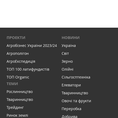
ПРОЕКТИ
НОВИНИ
Агробізнес України 2023/24
Україна
Агрополігон
Світ
АгроЕкспедиція
Зерно
ТОП 100 латифундистів
Олійні
ТОП Organic
Сільгосптехніка
ТЕМИ
Елеватори
Рослинництво
Тваринництво
Тваринництво
Овочі та фрукти
Трейдинг
Переробка
Ринок землі
Добрива