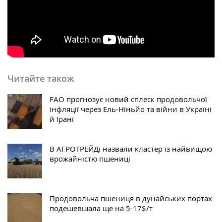
Читайте також
FAO прогнозує новий сплеск продовольчої
інфляції через Ель-Ніньйо та війни в Україні
й Ірані
В АГРОТРЕЙДі назвали кластер із найвищою
врожайністю пшениці
Продовольча пшениця в дунайських портах
подешевшала ще на 5-17$/т