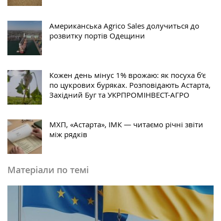
Американська Agrico Sales долучиться до
розвитку портів Одещини
Кожен день мінус 1% врожаю: як посуха б’є
по цукрових буряках. Розповідають Астарта,
Західний Буг та УКРПРОМІНВЕСТ-АГРО
МХП, «Астарта», ІМК — читаємо річні звіти
між рядків
Матеріали по темі