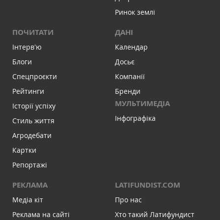
Ринок землі
ПОЧИТАТИ
ДАНІ
Інтервʼю
Календар
Блоги
Досьє
Спецпроєкти
Компанії
Рейтинги
Бренди
МУЛЬТИМЕДІА
Історії успіху
Інфографіка
Стиль життя
Агродебати
Картки
Репортажі
РЕКЛАМА
LATIFUNDIST.COM
Медіа кіт
Про нас
Реклама на сайті
Хто такий Латифундист