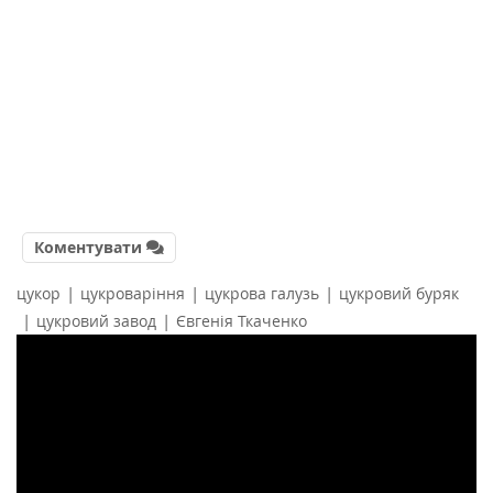
Коментувати
|
|
|
цукор
цукроваріння
цукрова галузь
цукровий буряк
|
|
цукровий завод
Євгенія Ткаченко