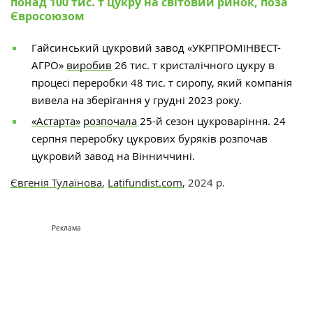
понад 100 тис. т цукру на світовий ринок, поза
Євросоюзом
Гайсинський цукровий завод «УКРПРОМІНВЕСТ-
АГРО»
виробив
26 тис. т кристалічного цукру в
процесі переробки 48 тис. т сиропу, який компанія
вивела на зберігання у грудні 2023 року.
«Астарта»
розпочала
25-й сезон цукроваріння. 24
серпня переробку цукрових буряків розпочав
цукровий завод на Вінниччині.
Євгенія Тулаїнова
,
Latifundist.com
, 2024 р.
Реклама