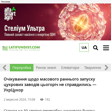
UA
to
m
хніка
Переробка
Ринок землі
Елеватори
Тваринництво
Очікування щодо масового раннього запуску
цукрових заводів цьогоріч не справдились —
УкрЦукор
2 вересня 2024, 15:08
192
Станом на 30 серпня переробку цукрового буряку