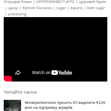
|
|
Огородов Роман
УКРПРОМІНВЕСТ-АГРО
цукровий буряк
|
|
|
|
|
цукор
Євгенія Ткаченко
sugar
exports
beet sugar
|
processing
Читайте також
Мінагрополітики просить ЄС виділити €220
млн на підтримку аграріїв