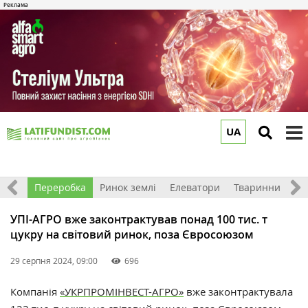
UA
to
m
хніка
Переробка
Ринок землі
Елеватори
Тваринництво
УПІ-АГРО вже законтрактував понад 100 тис. т
цукру на світовий ринок, поза Євросоюзом
29 серпня 2024, 09:00
696
Компанія
«УКРПРОМІНВЕСТ-АГРО»
вже законтрактувала