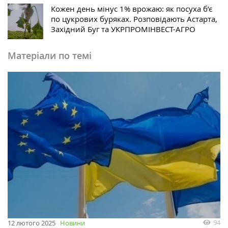
Кожен день мінус 1% врожаю: як посуха б’є
по цукрових буряках. Розповідають Астарта,
Західний Буг та УКРПРОМІНВЕСТ-АГРО
Матеріали по темі
94
12 лютого 2025
Новини