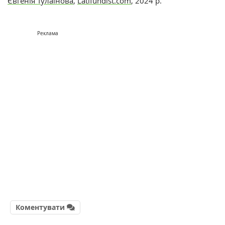
Євгенія Тулаїнова
,
Latifundist.com
, 2024 р.
Реклама
Коментувати