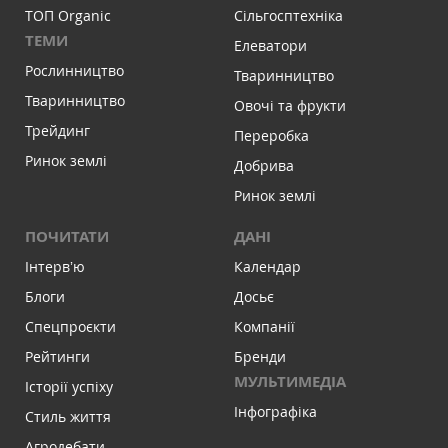
ТОП Organic
Сільгосптехніка
ТЕМИ
Елеватори
Рослинництво
Тваринництво
Тваринництво
Овочі та фрукти
Трейдинг
Переробка
Ринок землі
Добрива
Ринок землі
ПОЧИТАТИ
ДАНІ
Інтервʼю
Календар
Блоги
Досьє
Спецпроєкти
Компанії
Рейтинги
Бренди
МУЛЬТИМЕДІА
Історії успіху
Інфографіка
Стиль життя
Агродебати