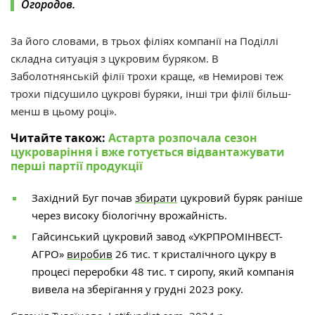
Огородов.
За його словами, в трьох філіях компанії на Поділлі
складна ситуація з цукровим буряком. В
Заболотнянській філії трохи краще, «в Немирові теж
трохи підсушило цукрові буряки, інші три філії більш-
менш в цьому році».
Читайте також:
Астарта розпочала сезон
цукроваріння і вже готується відвантажувати
перші партії продукції
Західний Буг почав
збирати
цукровий буряк раніше
через високу біологічну врожайність.
Гайсинський цукровий завод «УКРПРОМІНВЕСТ-
АГРО»
виробив
26 тис. т кристалічного цукру в
процесі переробки 48 тис. т сиропу, який компанія
вивела на зберігання у грудні 2023 року.