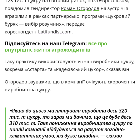
123 тис. т цукру на світовий ринок, поза Євросоюзом,
повідомив
гендиректор
Роман Огородов
на
зустрічі з
аграріями в рамках партнерської програми
«Цукровий
буряк — вибір розумних», передає
кореспондент
Latifundist.com
.
Підписуйтесь на наш Telegram:
все про
внутрішнє життя агрохолдингів
Таку практику використовують й інші виробники цукру,
зокрема «Астарта» та «Радехівський цукор», сказав він.
Огородов зауважив, що в компанії очікують скорочення
виробництва цукру.
«Якщо до цього ми планували виробити десь 320
тис. т цукру, то зараз ми бачимо, що це буде десь
310 тис. т. Таке пониження виробництва цукру по
нашій компанії відбудеться за рахунок погодно-
кліматичних умов, які дуже складні», — сказав