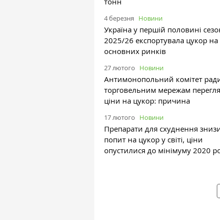
тонн
4 березня
Новини
Україна у першій половині сезо
2025/26 експортувала цукор на 
основних ринків
27 лютого
Новини
Антимонопольний комітет рад
торговельним мережам перегл
ціни на цукор: причина
17 лютого
Новини
Препарати для схуднення зниз
попит на цукор у світі, ціни
опустилися до мінімуму 2020 р