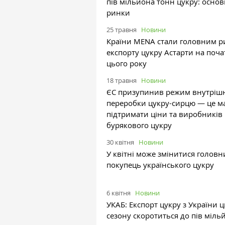
пів мільйона тонн цукру: основ
ринки
25 травня
Новини
Країни MENA стали головним 
експорту цукру Астарти на поча
цього року
18 травня
Новини
ЄС призупинив режим внутріш
переробки цукру-сирцю — це м
підтримати ціни та виробників
бурякового цукру
30 квітня
Новини
У квітні може змінитися голов
покупець українського цукру
6 квітня
Новини
УКАБ: Експорт цукру з України 
сезону скоротиться до пів міль