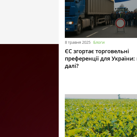
8 травня 2025
Блоги
ЄС згортає торговельні
преференції для України:
далі?