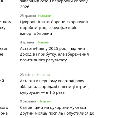
ні
завершив сезон переробки сиропу
2026
25 травня
Новини
ринком
Цукрові гіганти Європи скорочують
тку
виробництво, серед факторів —
імпорт з України
4 травня
Новини
ньої
Астарта-Київ у 2025 році: падіння
ає
доходів і прибутку, але збереження
позитивного результату
23 квітня
Новини
ний
Астарта в першому кварталі року
збільшила продажі пшениці втричі,
кукурудзи — в 1,5 раза
9 березня
Новини
цього
Світові ціни на цукор знижуються
йона
другий місяць поспіль і опустилися до