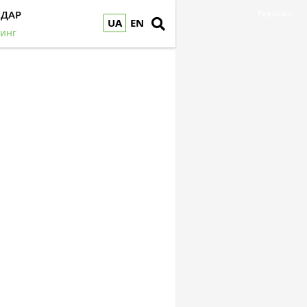
НДАР
Реклама
UA
EN
инг