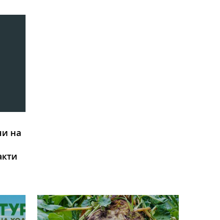
ни на
акти