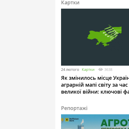
Картки
24 лютого
Картки
3638
Як змінилось місце Украї
аграрній мапі світу за час
великої війни: ключові ф
Репортажі