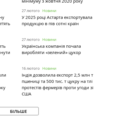
мінімуму з жовтня 2020 року
27 лютого
Новини
ну
У 2025 році Астарта експортувала
п’ять
продукцію в пів сотні країн
27 лютого
Новини
ить
Українська компанія почала
янути
виробляти «зелений» цукор
16 лютого
Новини
или
Індія дозволила експорт 2,5 млн т
пшениці та 500 тис. т цукру на тлі
оку
протестів фермерів проти угоди зі
США
БІЛЬШЕ