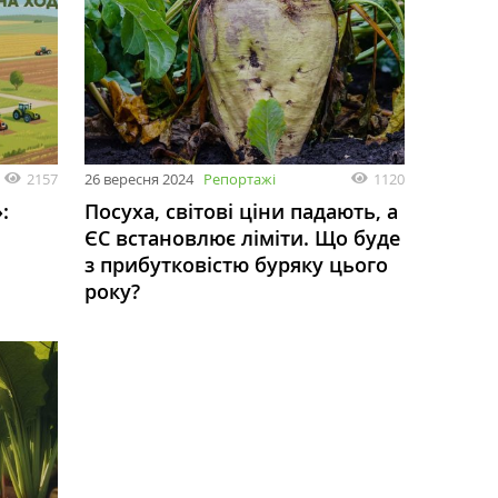
2157
26 вересня 2024
Репортажі
1120
:
Посуха, світові ціни падають, а
ЄС встановлює ліміти. Що буде
з прибутковістю буряку цього
року?