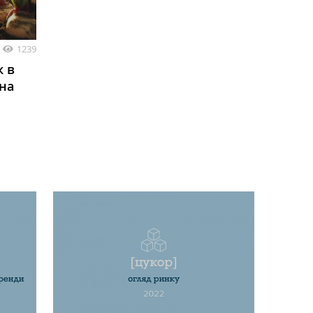
1239
к в
 на