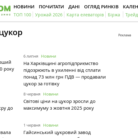
НОВИНИ
ПОЧИТАТИ
ДАНІ
ОГЛЯД РИНКІВ
КАЛЕ
ТОП 100
Урожай 2026
Карта елеваторів
Біржа
Трейд
цукор
Реклама
6 липня
Новини
ірший
На Харківщині агропідприємство
0 року
підозрюють в ухиленні від сплати
понад 73 млн грн ПДВ — продавали
цукор за готівку
8 червня
Новини
Світові ціни на цукор зросли до
кру до
максимуму з жовтня 2025 року
1 червня
Новини
увала
Гайсинський цукровий завод