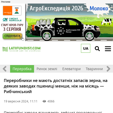
UA
to
m
хніка
Переробка
Ринок землі
Елеватори
Тваринництво
Переробники не мають достатніх запасів зерна, на
деяких заводах пшениці менше, ніж на місяць —
Рибчинський
19 вересня 2024, 11:11
4066
Переробні заводи відчувають дефіцит продовольчої