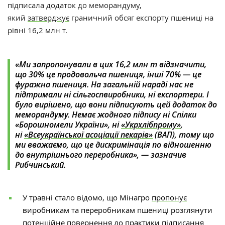
підписала додаток до меморандуму,
який
затверджує
граничний обсяг експорту пшениці на
рівні 16,2 млн т.
«Ми запропонували в цих 16,2 млн т відзначити,
що 30% це продовольча пшениця, інші 70% — це
фуражна пшениця. На загальній нараді нас не
підтримали ні сільгоспвиробники, ні експортери. І
було вирішено, що вони підписують цей додаток до
меморандуму. Немає жодного підпису ні
Спілки
«Борошномели України»
, ні
«Укрхлібпрому»
,
ні
«Всеукраїнської асоціації пекарів»
(ВАП)
, тому що
ми вважаємо, що це дискримінація по відношенню
до внутрішнього переробника», — зазначив
Рибчинський.
У травні стало відомо, що Мінагро
пропонує
виробникам та переробникам пшениці розглянути
потенційне повернення до практики підписання