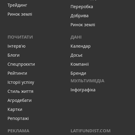
Трейдинг
Переробка
Ринок землі
Добрива
Ринок землі
ПОЧИТАТИ
ДАНІ
Інтервʼю
Календар
Блоги
Досьє
Спецпроєкти
Компанії
Рейтинги
Бренди
МУЛЬТИМЕДІА
Історії успіху
Інфографіка
Стиль життя
Агродебати
Картки
Репортажі
РЕКЛАМА
LATIFUNDIST.COM