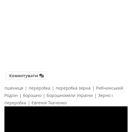
Коментувати
|
|
|
пшениця
переробка
переробка зерна
Рибчинський
|
|
|
Родіон
борошно
Борошномели України
Зерно і
|
переробка
Євгенія Ткаченко