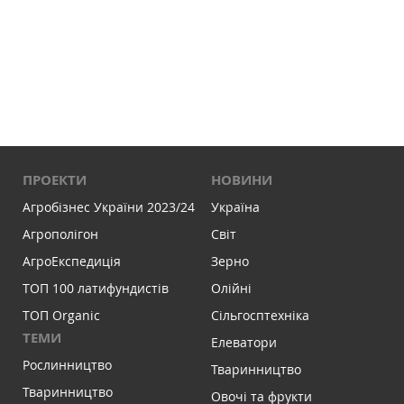
ПРОЕКТИ
НОВИНИ
Агробізнес України 2023/24
Україна
Агрополігон
Світ
АгроЕкспедиція
Зерно
ТОП 100 латифундистів
Олійні
ТОП Organic
Сільгосптехніка
ТЕМИ
Елеватори
Рослинництво
Тваринництво
Тваринництво
Овочі та фрукти