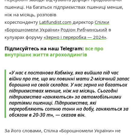
пшениці. На багатьох
підприємствах пшениці менше,
ніж на місяць, розповів
кореспонденту
Latifundist.com
директор
Спілки
«Борошномели України»
Родіон Рибчинський
в
кулуарах форуму
«Зерно і переробка — 2024»
.
Підписуйтесь на наш Telegram:
все про
внутрішнє життя агрохолдингів
«У нас є постанова Кабміну, яка вийшла під час
війни про те, що ми повинні мати 2-місячний запас
борошна на своїх складах. У нас зерна на багатьох
підприємствах менше, ніж на місяць. Сьогодні
підприємства «ганяються» за автомобільними
партіями пшениці. Підприємства, які
переробляють сотню тонн на добу, ганяються за
обсягом в 20-30 т», — сказав він.
За його словами,
Спілка «Борошномели України»
не