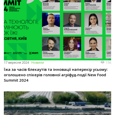
156
17 вересня 2024
Новини
Їжа за часів блекаутів та інновації наперекір усьому:
оголошено спікерів головної агріфуд-події New Food
Summit 2024