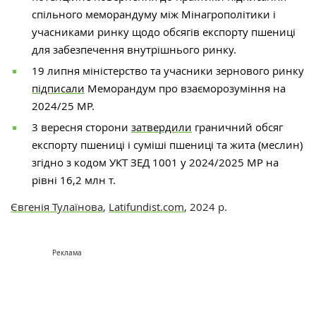
спільного меморандуму між Мінагрополітики і
учасниками ринку щодо обсягів експорту пшениці
для забезпечення внутрішнього ринку.
19 липня міністерство та учасники зернового ринку
підписали
Меморандум про взаєморозуміння на
2024/25 МР.
3 вересня сторони
затвердили
граничний обсяг
експорту пшениці і суміші пшениці та жита (меслин)
згідно з кодом УКТ ЗЕД 1001 у 2024/2025 МР на
рівні 16,2 млн т.
Євгенія Тулаїнова
,
Latifundist.com
, 2024 р.
Реклама