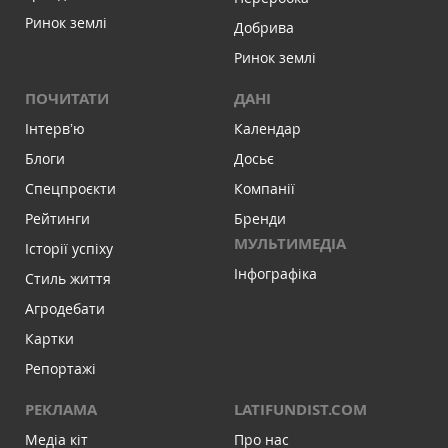
Ринок землі
Добрива
Ринок землі
ПОЧИТАТИ
ДАНІ
Інтервʼю
Календар
Блоги
Досьє
Спецпроєкти
Компанії
Рейтинги
Бренди
МУЛЬТИМЕДІА
Історії успіху
Інфографіка
Стиль життя
Агродебати
Картки
Репортажі
РЕКЛАМА
LATIFUNDIST.COM
Медіа кіт
Про нас