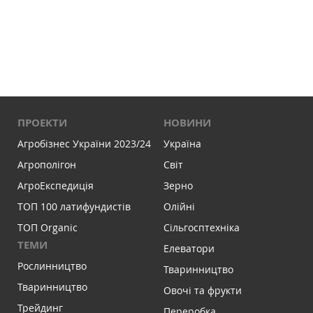
ПРОЕКТИ
НОВИНИ
Агробізнес України 2023/24
Україна
Агрополігон
Світ
АгроЕкспедиція
Зерно
ТОП 100 латифундистів
Олійні
ТОП Organic
Сільгосптехніка
ТЕМИ
Елеватори
Рослинництво
Тваринництво
Тваринництво
Овочі та фрукти
Трейдинг
Переробка