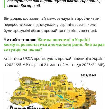
доступності для виробництва якісної сировини», —
сказав Висоцький.
Він додав, що зазвичай меморандум із виробниками і
переробниками підписували у серпні-вересні, коли
були зрозумілі обсяги врожайності і якість пшениці.
Читайте також:
Жнива пшениці в Україні
можуть розпочатися аномально рано. Яка зараз
ситуація на полях?
Аналітики USDA
прогнозують
врожай пшениці в Україні
в 2024/25 МР на рівні 21 млн т (-2 млн т до 2023/24 МР).