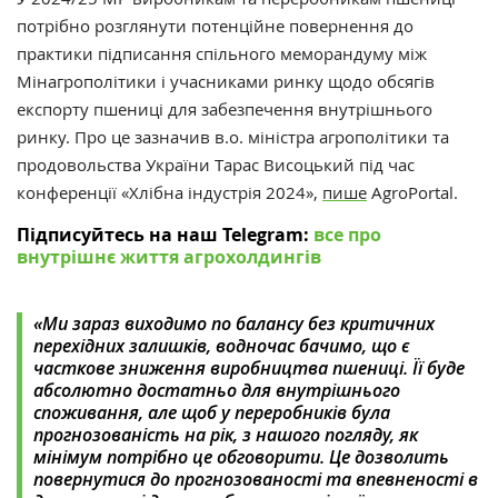
потрібно розглянути потенційне повернення до
практики підписання спільного меморандуму між
Мінагрополітики і учасниками ринку щодо обсягів
експорту пшениці для забезпечення внутрішнього
ринку.
Про це зазначив в.о. міністра агрополітики та
продовольства України Тарас Висоцький під час
конференції «Хлібна індустрія 2024»,
пише
AgroPortal.
Підписуйтесь на наш Telegram:
все про
внутрішнє життя агрохолдингів
«Ми зараз виходимо по балансу без критичних
перехідних залишків, водночас бачимо, що є
часткове зниження виробництва пшениці. Її буде
абсолютно достатньо для внутрішнього
споживання, але щоб у переробників була
прогнозованість на рік, з нашого погляду, як
мінімум потрібно це обговорити. Це дозволить
повернутися до прогнозованості та впевненості в