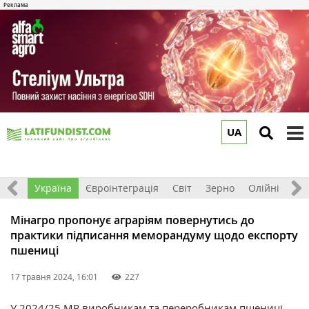
UA
to
m
Все
Україна
Євроінтеграція
Світ
Зерно
Олійні
До
Мінагро пропонує аграріям повернутись до
практики підписання меморандуму щодо експорту
пшениці
17 травня 2024, 16:01
227
У 2024/25 МР виробникам та переробникам пшениці