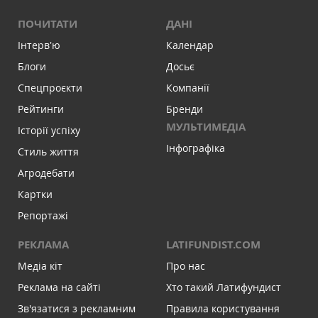
ПОЧИТАТИ
ДАНІ
Інтервʼю
Календар
Блоги
Досьє
Спецпроєкти
Компанії
Рейтинги
Бренди
МУЛЬТИМЕДІА
Історії успіху
Інфографіка
Стиль життя
Агродебати
Картки
Репортажі
РЕКЛАМА
LATIFUNDIST.COM
Медіа кіт
Про нас
Реклама на сайті
Хто такий Латифундист
Зв'язатися з рекламним
Правила користування