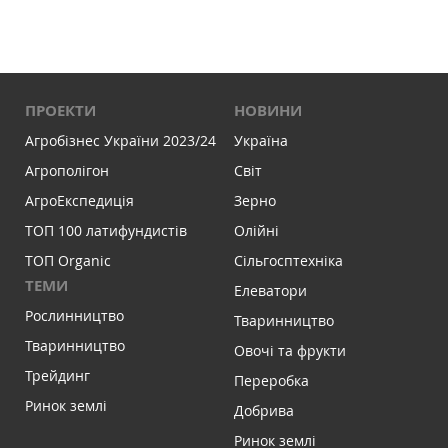
ПРОЕКТИ
НОВИНИ
Агробізнес України 2023/24
Україна
Агрополігон
Світ
АгроЕкспедиція
Зерно
ТОП 100 латифундистів
Олійні
ТОП Organic
Сільгосптехніка
ТЕМИ
Елеватори
Рослинництво
Тваринництво
Тваринництво
Овочі та фрукти
Трейдинг
Переробка
Ринок землі
Добрива
Ринок землі