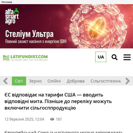
UA
to
m
ація
Світ
Зерно
Олійні
Добрива
Сільгосптехніка
П
ЄС відповідає на тарифи США — вводить
відповідні мита. Пізніше до переліку можуть
включити сільгосппродукцію
12 березня 2025, 12:04
181
Європейський Союз із наступного місяця запровадить