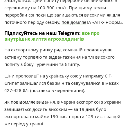
знижуються.
Ціни попиту переробників знизилися в
середньому на 100-300 грн/т.
При цьому темпи
переробки сої поки що залишаються високими як для
поточного періоду сезону,
повідомляє
ІА «АПК-Інформ».
Підписуйтесь на наш Telegram:
все про
внутрішнє життя агрохолдингів
На експортному ринку ряд компаній продовжував
активну торгівлю та відвантаження на тлі високого
попиту з боку Туреччини та Єгипту.
Ціни пропозиції на українську сою у напрямку CIF-
Єгипет залишалися без змін та озвучувалися в межах
427-428 $/т (поставка в червні-липні).
Як повідомляє видання, в червні експорт сої з України
залишається досить високим — за 19 днів було
експортовано майже 190 тис. т проти 129 тис. т за цей
же період у травні.