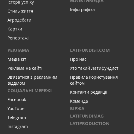
МУЛЬТИМЕДІА
Історії успіху
Інфографіка
Стиль життя
Агродебати
Картки
Репортажі
РЕКЛАМА
LATIFUNDIST.COM
Медіа кіт
Про нас
Реклама на сайті
Хто такий Латифундист
Зв'язатися з рекламним
Правила користування
відділом
сайтом
СОЦІАЛЬНІ МЕРЕЖІ
Контакти редакції
Facebook
Команда
БІРЖА
YouTube
LATIFUNDIMAG
Telegram
LATIPRODUCTION
Instagram