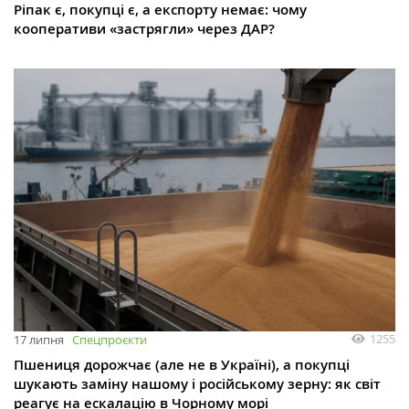
Ріпак є, покупці є, а експорту немає: чому
кооперативи «застрягли» через ДАР?
1255
17 липня
Спецпроєкти
Пшениця дорожчає (але не в Україні), а покупці
шукають заміну нашому і російському зерну: як світ
реагує на ескалацію в Чорному морі