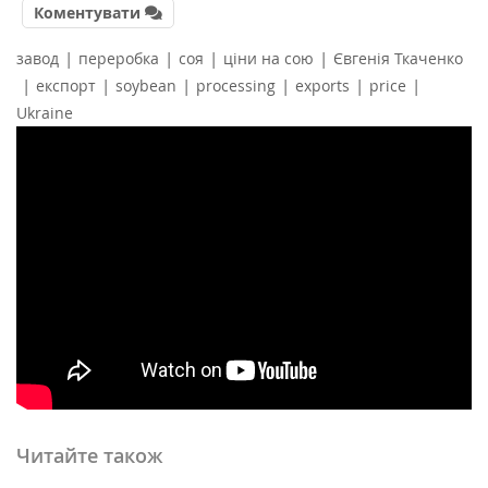
Коментувати
|
|
|
|
завод
переробка
соя
ціни на сою
Євгенія Ткаченко
|
|
|
|
|
|
експорт
soybean
processing
exports
price
Ukraine
Читайте також