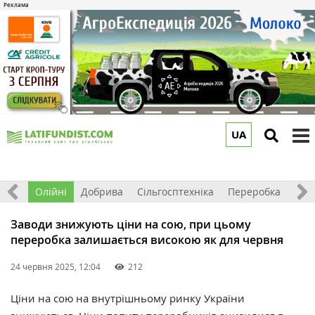
UA
to
m
ерно
Олійні
Добрива
Сільгосптехніка
Переробка
Рин
Заводи знижують ціни на сою, при цьому
переробка залишається високою як для червня
24 червня 2025, 12:04
212
Ціни на сою на внутрішньому ринку України