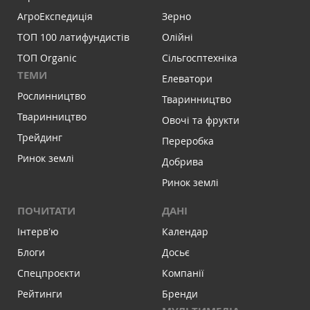
АгроЕкспедиція
Зерно
ТОП 100 латифундистів
Олійні
ТОП Organic
Сільгосптехніка
ТЕМИ
Елеватори
Рослинництво
Тваринництво
Тваринництво
Овочі та фрукти
Трейдинг
Переробка
Ринок землі
Добрива
Ринок землі
ПОЧИТАТИ
ДАНІ
Інтервʼю
Календар
Блоги
Досьє
Спецпроєкти
Компанії
Рейтинги
Бренди