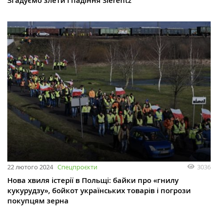
Згадуємо злети і падіння Sierentz
22 лютого 2024
Спецпроєкти
3036
Нова хвиля істерії в Польщі: байки про «гнилу
кукурудзу», бойкот українських товарів і погрози
покупцям зерна