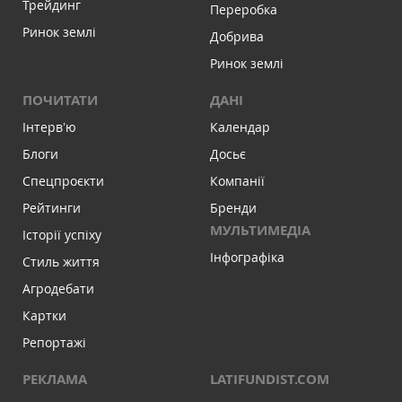
Трейдинг
Переробка
Ринок землі
Добрива
Ринок землі
ПОЧИТАТИ
ДАНІ
Інтервʼю
Календар
Блоги
Досьє
Спецпроєкти
Компанії
Рейтинги
Бренди
МУЛЬТИМЕДІА
Історії успіху
Інфографіка
Стиль життя
Агродебати
Картки
Репортажі
РЕКЛАМА
LATIFUNDIST.COM