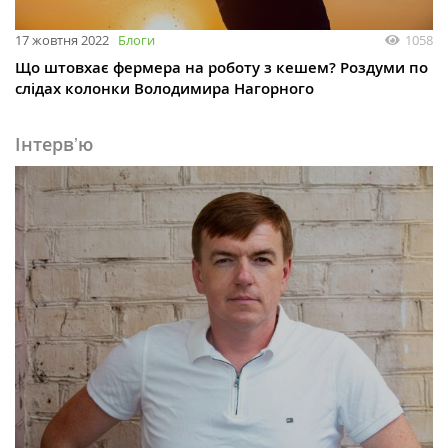
17 жовтня 2022
Блоги
1058
Що штовхає фермера на роботу з кешем? Роздуми по
слідах колонки Володимира Нагорного
Інтервʼю