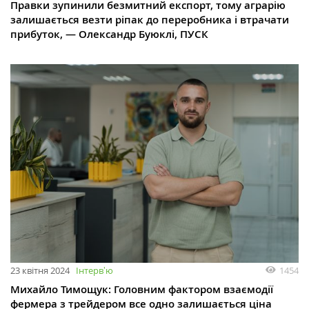
Правки зупинили безмитний експорт, тому аграрію
залишається везти ріпак до переробника і втрачати
прибуток, — Олександр Буюклі, ПУСК
23 квітня 2024
Інтервʼю
1454
Михайло Тимощук: Головним фактором взаємодії
фермера з трейдером все одно залишається ціна