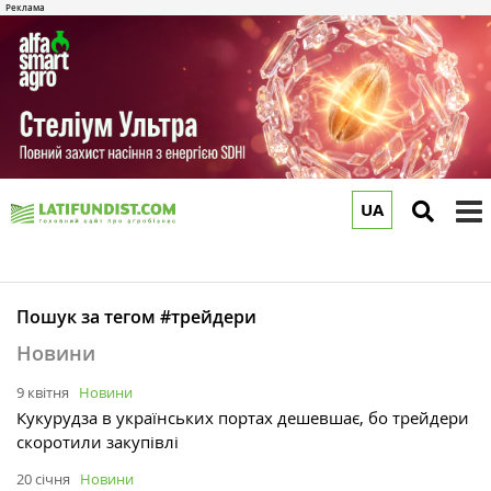
UA
to
m
Пошук за тегом #трейдери
Новини
9 квітня
Новини
Кукурудза в українських портах дешевшає, бо трейдери
скоротили закупівлі
20 січня
Новини