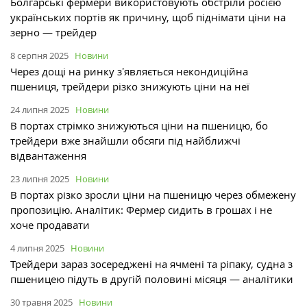
Болгарські фермери використовують обстріли росією
українських портів як причину, щоб піднімати ціни на
зерно — трейдер
8 серпня 2025
Новини
Через дощі на ринку зʼявляється некондиційна
пшениця, трейдери різко знижують ціни на неї
24 липня 2025
Новини
В портах стрімко знижуються ціни на пшеницю, бо
трейдери вже знайшли обсяги під найближчі
відвантаження
23 липня 2025
Новини
В портах різко зросли ціни на пшеницю через обмежену
пропозицію. Аналітик: Фермер сидить в грошах і не
хоче продавати
4 липня 2025
Новини
Трейдери зараз зосереджені на ячмені та ріпаку, судна з
пшеницею підуть в другій половині місяця — аналітики
30 травня 2025
Новини