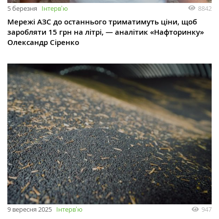
5 березня
Інтервʼю
8842
Мережі АЗС до останнього триматимуть ціни, щоб
заробляти 15 грн на літрі, — аналітик «Нафторинку»
Олександр Сіренко
9 вересня 2025
Інтервʼю
947