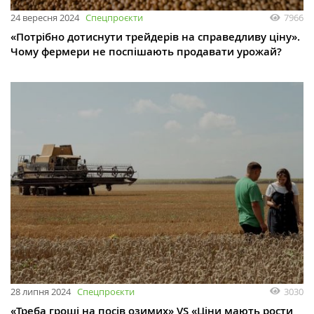
24 вересня 2024
Спецпроєкти
7966
«Потрібно дотиснути трейдерів на справедливу ціну».
Чому фермери не поспішають продавати урожай?
28 липня 2024
Спецпроєкти
3030
«Треба гроші на посів озимих» VS «Ціни мають рости