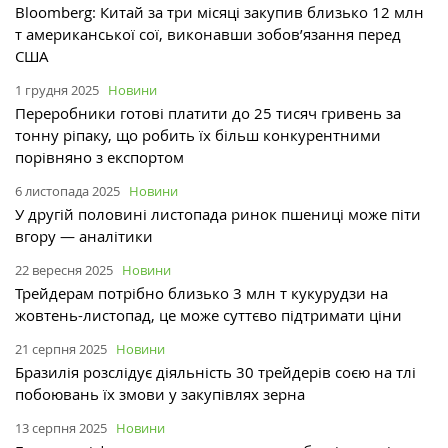
Bloomberg: Китай за три місяці закупив близько 12 млн
т американської сої, виконавши зобов’язання перед
США
1 грудня 2025
Новини
Переробники готові платити до 25 тисяч гривень за
тонну ріпаку, що робить їх більш конкурентними
порівняно з експортом
6 листопада 2025
Новини
У другій половині листопада ринок пшениці може піти
вгору — аналітики
22 вересня 2025
Новини
Трейдерам потрібно близько 3 млн т кукурудзи на
жовтень-листопад, це може суттєво підтримати ціни
21 серпня 2025
Новини
Бразилія розслідує діяльність 30 трейдерів соєю на тлі
побоювань їх змови у закупівлях зерна
13 серпня 2025
Новини