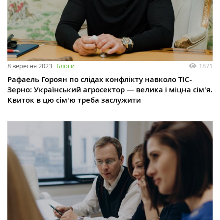
8 вересня 2023
Блоги
1871
Рафаель Гороян по слідах конфлікту навколо ТІС-
Зерно: Український агросектор — велика і міцна сім'я.
Квиток в цю сім'ю треба заслужити