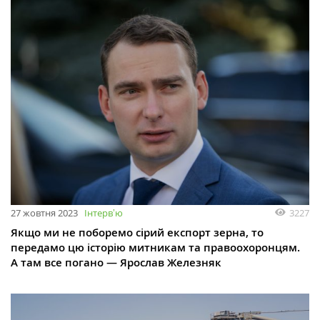
27 жовтня 2023
Інтервʼю
3227
Якщо ми не поборемо сірий експорт зерна, то
передамо цю історію митникам та правоохоронцям.
А там все погано — Ярослав Железняк