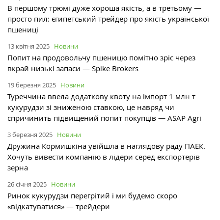
В першому трюмі дуже хороша якість, а в третьому —
просто пил: єгипетський трейдер про якість української
пшениці
13 квітня 2025
Новини
Попит на продовольчу пшеницю помітно зріс через
вкрай низькі запаси — Spike Brokers
19 березня 2025
Новини
Туреччина ввела додаткову квоту на імпорт 1 млн т
кукурудзи зі зниженою ставкою, це навряд чи
спричинить підвищений попит покупців — ASAP Agri
3 березня 2025
Новини
Дружина Кормишкіна увійшла в наглядову раду ПАЕК.
Хочуть вивести компанію в лідери серед експортерів
зерна
26 січня 2025
Новини
Ринок кукурудзи перегрітий і ми будемо скоро
«відкатуватися» — трейдери