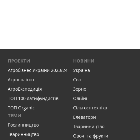
ПРОЕКТИ
НОВИНИ
Агробізнес України 2023/24
Україна
Агрополігон
Світ
АгроЕкспедиція
Зерно
ТОП 100 латифундистів
Олійні
ТОП Organic
Сільгосптехніка
ТЕМИ
Елеватори
Рослинництво
Тваринництво
Тваринництво
Овочі та фрукти