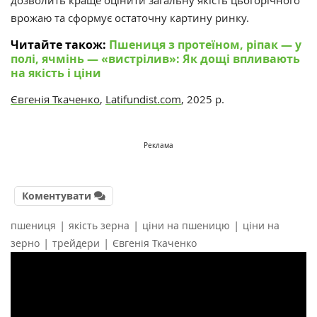
дозволить краще оцінити загальну якість цьогорічного
врожаю та сформує остаточну картину ринку.
Читайте також:
Пшениця з протеїном, ріпак — у
полі, ячмінь — «вистрілив»: Як дощі впливають
на якість і ціни
Євгенія Ткаченко
,
Latifundist.com
, 2025 р.
Реклама
Коментувати
|
|
|
пшениця
якість зерна
ціни на пшеницю
ціни на
|
|
зерно
трейдери
Євгенія Ткаченко