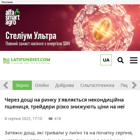
UA
to
m
Світ
Зерно
Олійні
Добрива
Сільгосптехніка
Перероб
Через дощі на ринку зʼявляється некондиційна
пшениця, трейдери різко знижують ціни на неї
8 серпня 2025, 17:10
418
Затяжні дощі, які тривали у липні та на початку серпня,