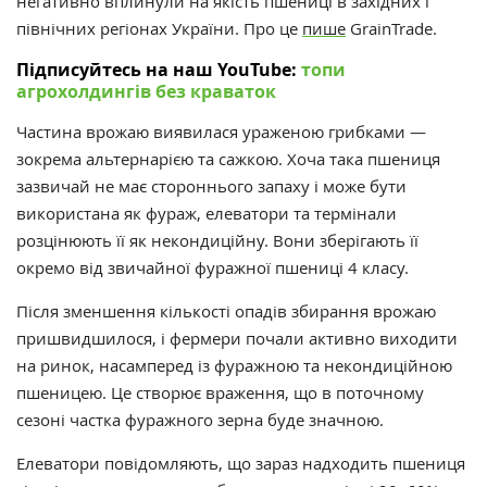
негативно вплинули на якість пшениці в західних і
північних регіонах України. Про це
пише
GrainTrade.
Підписуйтесь на наш YouTube:
топи
агрохолдингів без краваток
Частина врожаю виявилася ураженою грибками —
зокрема альтернарією та сажкою. Хоча така пшениця
зазвичай не має стороннього запаху і може бути
використана як фураж, елеватори та термінали
розцінюють її як некондиційну. Вони зберігають її
окремо від звичайної фуражної пшениці 4 класу.
Після зменшення кількості опадів збирання врожаю
пришвидшилося, і фермери почали активно виходити
на ринок, насамперед із фуражною та некондиційною
пшеницею. Це створює враження, що в поточному
сезоні частка фуражного зерна буде значною.
Елеватори повідомляють, що зараз надходить пшениця