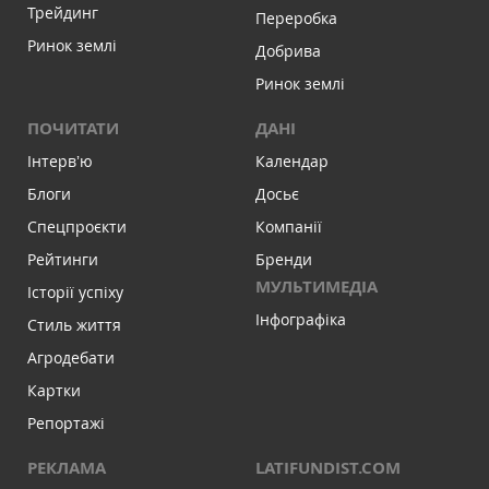
Трейдинг
Переробка
Ринок землі
Добрива
Ринок землі
ПОЧИТАТИ
ДАНІ
Інтервʼю
Календар
Блоги
Досьє
Спецпроєкти
Компанії
Рейтинги
Бренди
МУЛЬТИМЕДІА
Історії успіху
Інфографіка
Стиль життя
Агродебати
Картки
Репортажі
РЕКЛАМА
LATIFUNDIST.COM