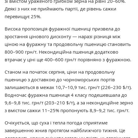
зі вмістом ураженого грибком зерна на рівні 20–60%.
Деякі з них не приймають партії, де рівень сажки
перевищує 25%.
Висока пропозиція фуражної пшениці призвела до
зростання цінового дисконту — наразі різниця між
ціною на фуражну та продовольчу пшеницю становить
800–900 грн/т. Некондиційна пшениця додатково
втрачає у ціні ще 400–600 грн/т порівняно з фуражною.
Станом на початок серпня, ціни на продовольчу
пшеницю з доставкою до чорноморських портів
залишаються в межах 10,
7–10,9 тис. грн/т (226–230 $/т).
Водночас фуражна пшениця 4 класу подешевшала до
9,6–9,8 тис. грн/т (203–210 $/т), а за некондиційне зерно
з вмістом сажки 11–25% пропонують 8,9–9,2 тис. грн/т.
Очікується, що суха і тепла погода сприятиме
завершенню жнив протягом найближчого тижня. Це