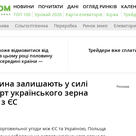
НОВИНИ
ПОЧИТАТИ
ДАНІ
ОГЛЯД РИНКІВ
КАЛЕ
ТОП 100
Урожай 2026
Карта елеваторів
Біржа
Трейд
рива
Сільгосптехніка
Переробка
Ринок землі
Елеватори
може відмовитися від
Трейдери вже сплат
в цьому році половину
всередині країни —
ина залишають у силі
Реклама
рт українського зерна
 з ЄС
торговельної угоди між ЄС та Україною, Польща