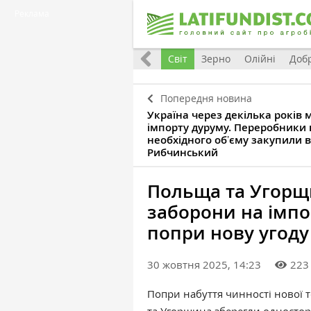
Реклама
Все
Україна
Євроінтеграція
Світ
Зерно
Олійні
Доб
Попередня новина
Україна через декілька років 
імпорту дуруму. Переробники 
необхідного обʼєму закупили 
Рибчинський
Польща та Угорщ
заборони на імпо
попри нову угоду
30 жовтня 2025, 14:23
223
Попри набуття чинності нової 