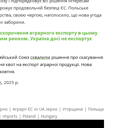
озу і підпорядковує всі рішення інтересам
агрожує продовольчій безпеці ЄС. Польське
арства, своєю чергою, наголосило, що нова угода
ні заборони.
 скорочення аграрного експорту в цьому
ким ринком. Україна досі не експортує
пейський Союз
схвалили
рішення про скасування
ня квот на експорт аграрної продукції. Нова
жовтня.
m
, 2025 р.
|
|
|
ерно
Аграрії ЄС vs UA зерно
Угорщина
Польща
|
|
|
imports
Poland
Hungary