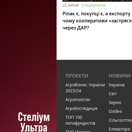
22 липня
Спецпроєкти
Ріпак є, покупці є, а експорту
чому кооперативи «застряг
через ДАР?
ПРОЕКТИ
НОВИНИ
Агробізнес України
Україна
2023/24
Світ
Агрополігон
Зерно
АгроЕкспедиція
Олійні
ТОП 100
Сільгоспте
латифундистів
Елеватори
ТОП Organic