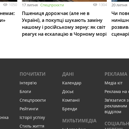
1050
1304
17 липня
Спецпроєкти
20 липня
 немає:
Пшениця дорожчає (але не в
Чи пове
ли»
Україні), а покупці шукають заміну
нинішн
нашому і російському зерну: як світ
розвив
реагує на ескалацію в Чорному морі
сценар
ПОЧИТАТИ
ДАНІ
РЕКЛАМА
Інтервʼю
Календар
Медіа кіт
Блоги
Досьє
Реклама на 
Спецпроєкти
Компанії
Зв'язатися з
рекламним
Рейтинги
Бренди
відділом
хніка
Історії успіху
МУЛЬТИМЕДІА
СОЦІАЛЬН
Стиль життя