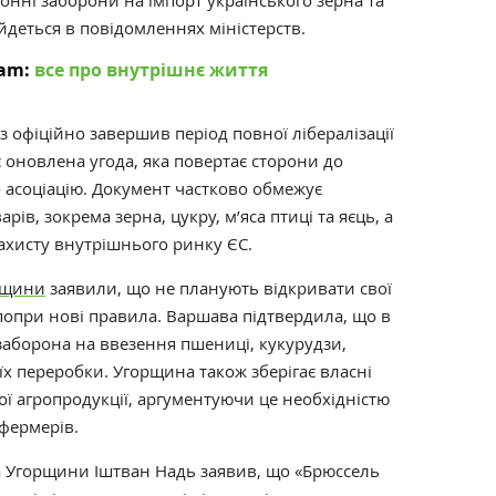
онні заборони на імпорт українського зерна та
йдеться в повідомленнях міністерств.
am:
все про внутрішнє життя
 офіційно завершив період повної лібералізації
іє оновлена угода, яка повертає сторони до
о асоціацію. Документ частково обмежує
ів, зокрема зерна, цукру, м’яса птиці та яєць, а
ахисту внутрішнього ринку ЄС.
рщини
заявили, що не планують відкривати свої
попри нові правила. Варшава підтвердила, що в
а заборона на ввезення пшениці, кукурудзи,
 їх переробки. Угорщина також зберігає власні
ї агропродукції, аргументуючи це необхідністю
 фермерів.
ва Угорщини Іштван Надь заявив, що «Брюссель