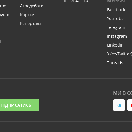
МЕРЕЖІ
Інфографіка
тво
Агродебати
Facebook
рукти
Картки
YouTube
Репортажі
Telegram
Instagram
і
LinkedIn
X (ex-Twitter
Threads
МИ В С
ПІДПИСАТИСЬ