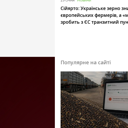
29 січня
Новини
Сійярто: Українське зерно з
європейських фермерів, а «
зробить з ЄС транзитний пу
Популярне на сайті