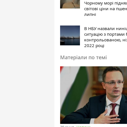
Чорному морі підня
світові ціни на пше
липні
В НБУ назвали нин
ситуацію з портами
контрольованою, ні
2022 році
Матеріали по темі