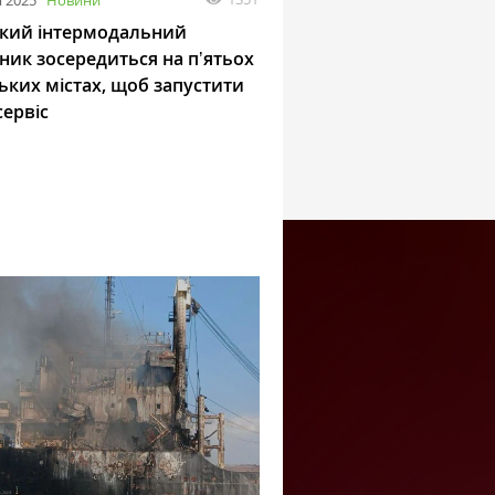
 2025
Новини
кий інтермодальний
ник зосередиться на пʼятьох
ьких містах, щоб запустити
сервіс