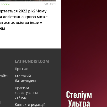
3861
Блоги
ртається 2022 рік? Чому
я логістична криза може
атися зовсім за іншим
ієм
LATIFUNDIST.COM
Про нас
сайті
Хто такий
Латифундист
Правила
користування
сайтом
І
Контакти редакції