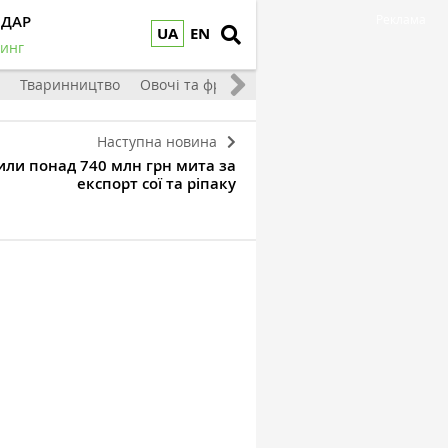
НДАР
Реклама
UA
EN
инг
Тваринництво
Овочі та фрукти
Наступна новина
или понад 740 млн грн мита за
експорт сої та ріпаку