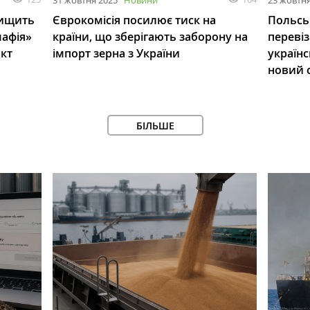
31 жовтня 2025
Новини
23 жовтня
нищить
Єврокомісія посилює тиск на
Польсь
мафія»
країни, що зберігають заборону на
перевіз
нкт
імпорт зерна з України
українс
новий 
БІЛЬШЕ