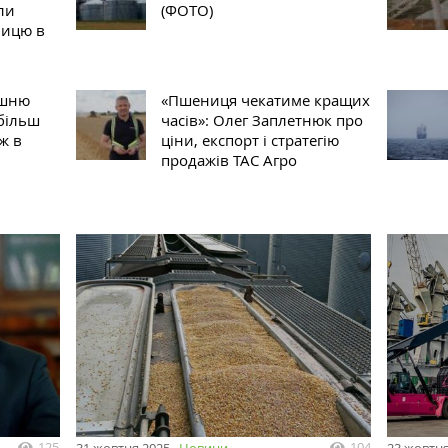
ли
(ФОТО)
ницю в
ішню
«Пшениця чекатиме кращих
 більш
часів»: Олег Заплетнюк про
ж в
ціни, експорт і стратегію
продажів ТАС Агро
125
104