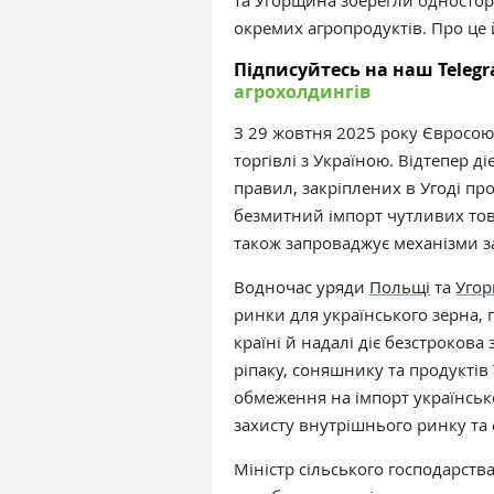
та Угорщина зберегли одностор
окремих агропродуктів. Про це 
Підписуйтесь на наш Telegr
агрохолдингів
З 29 жовтня 2025 року Євросоюз
торгівлі з Україною. Відтепер д
правил, закріплених в Угоді пр
безмитний імпорт чутливих товар
також запроваджує механізми з
Водночас уряди
Польщі
та
Уго
ринки для українського зерна, 
країні й надалі діє безстроков
ріпаку, соняшнику та продуктів
обмеження на імпорт українсько
захисту внутрішнього ринку та
Міністр сільського господарст