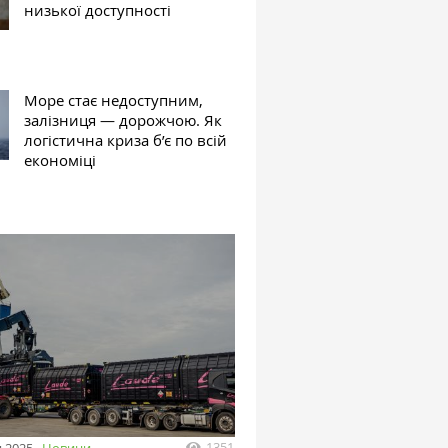
низької доступності
Море стає недоступним,
залізниця — дорожчою. Як
логістична криза б’є по всій
економіці
1351