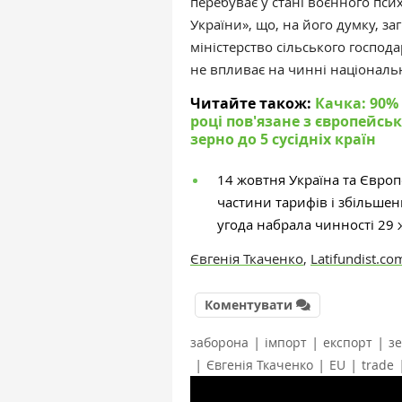
перебуває у стані воєнного псих
України», що, на його думку, з
міністерство сільського господ
не впливає на чинні національ
Читайте також:
Качка: 90%
році пов'язане з європейсь
зерно до 5 сусідніх країн
14 жовтня Україна та Євро
частини тарифів і збільшен
угода набрала чинності 29 
Євгенія Ткаченко
,
Latifundist.co
Коментувати
|
|
|
заборона
імпорт
експорт
з
|
|
|
Євгенія Ткаченко
EU
trade