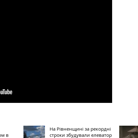
На Рівненщині за рекордні
ом в
строки збудували елеватор