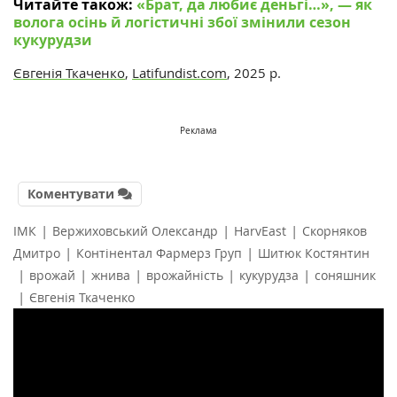
Читайте також:
«Брат, да любиє деньгі…», — як
волога осінь й логістичні збої змінили сезон
кукурудзи
Євгенія Ткаченко
,
Latifundist.com
, 2025 р.
Реклама
Коментувати
|
|
|
ІМК
Вержиховський Олександр
HarvEast
Скорняков
|
|
Дмитро
Контінентал Фармерз Груп
Шитюк Костянтин
|
|
|
|
|
врожай
жнива
врожайність
кукурудза
соняшник
|
Євгенія Ткаченко