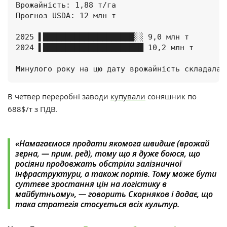
Врожайність: 1,88 т/га

Прогноз USDA: 12 млн т

2025 ▌████████████████████░░ 9,0 млн т  

2024 ▌██████████████████████ 10,2 млн т  

Минулого року на цю дату врожайність складала 
В четвер переробні заводи
купували
соняшник по
688$/т з ПДВ.
«Намагаємося продати якомога швидше (врожай
зерна, — прим. ред),
тому що я дуже боюся, що
росіяни продовжать обстріли
залізничної
інфраструктури, а також портів.
Тому може бути
суттєве зростання цін на логістику в
майбутньому», — говорить Скорняков і додає, що
така стратегія стосується всіх культур.