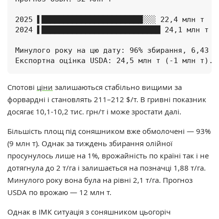
2025 ▌███████████████████████░░░ 22,4 млн т  

2024 ▌███████████████████████████ 24,1 млн т  

Минулого року на цю дату: 96% збирання, 6,43 т/
Експортна оцінка USDA: 24,5 млн т (-1 млн т).
Спотові
ціни
залишаються стабільно вищими за
форвардні і становлять 211–212 $/т. В гривні показник
досягає 10,1-10,2 тис. грн/т і може зростати далі.
Більшість площ під соняшником вже обмолочені — 93%
(9 млн т). Однак за тиждень збирання олійної
просунулось лише на 1%, врожайність по країні так і не
дотягнула до 2 т/га і залишається на позначці 1,88 т/га.
Минулого року вона була на рівні 2,1 т/га. Прогноз
USDA по врожаю — 12 млн т.
Однак в ІМК ситуація з соняшником цьогоріч