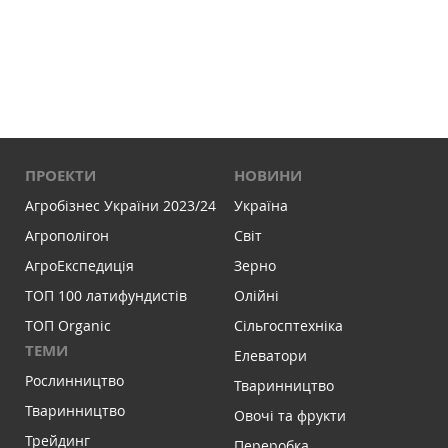
ПРОЕКТИ
НОВИНИ
Агробізнес України 2023/24
Україна
Агрополігон
Світ
АгроЕкспедиція
Зерно
ТОП 100 латифундистів
Олійні
ТОП Organic
Сільгосптехніка
ТЕМИ
Елеватори
Рослинництво
Тваринництво
Тваринництво
Овочі та фрукти
Трейдинг
Переробка