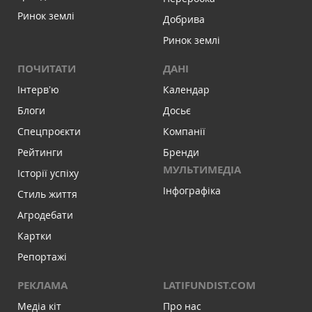
Ринок землі
Добрива
Ринок землі
ПОЧИТАТИ
ДАНІ
Інтервʼю
Календар
Блоги
Досьє
Спецпроєкти
Компанії
Рейтинги
Бренди
МУЛЬТИМЕДІА
Історії успіху
Інфографіка
Стиль життя
Агродебати
Картки
Репортажі
РЕКЛАМА
LATIFUNDIST.COM
Медіа кіт
Про нас