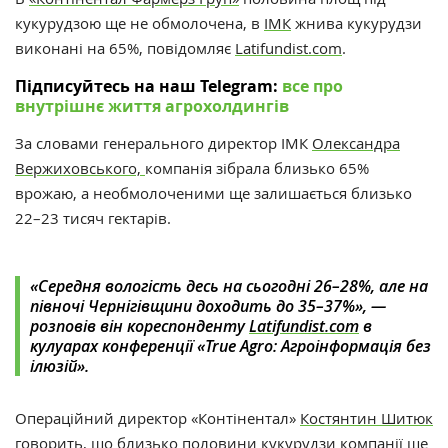
кукурудзою ще не обмолочена, в
ІМК
жнива кукурудзи
виконані на 65%, повідомляє
Latifundist.com
.
Підписуйтесь на наш Telegram:
все про
внутрішнє життя агрохолдингів
За словами
генерального директор ІМК
Олександра
Вержиховського,
компанія зібрала близько 65%
врожаю, а необмолоченими ще залишається близько
22–23 тисяч гектарів.
«Середня вологість десь на сьогодні 26–28%, але на
півночі Чернігівщини доходить до 35–37%», —
розповів він кореспонденту
Latifundist.com
в
кулуарах конференції
«True Agro: Агроінформація без
ілюзій».
Операційний директор «Контінентал»
Костянтин Шитюк
говорить
, що близько половини кукурудзи компанії ще