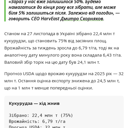
«Зараз у нас вже залишилося 50%.
Будемо
намагатися до кінця року все зібрати, але може
біля 5% залишиться після.
Залежно від погоди», —
говорить CEO HarvEast
Дмитро Скорняков
.
Станом на 27 листопада в Україні зібрано 22,4 млн т
кукурудзи, що становить 75% від засіяних площ.
Врожайність за тиждень зросла до 6,79 т/га, тоді як на
аналогічну дату минулого року вона складала 6,43 т/га.
Валовий збір торік на цю дату був 24,1 млн т.
Прогноз USDA щодо врожаю кукурудзи на 2025 рік — 32
млн т. Остання оцінка експорту знижена до 24,5 млн т,
що на 1 млн т менше попередньої оцінки.
Кукурудза — хід жнив
Зібрано: 22,4 млн т (75%)

Врожайність: 6,79 т/га

Прогноз USDA: 32 млн т
