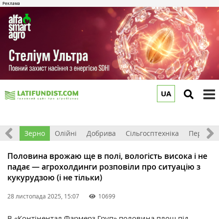
UA
to
m
Світ
Зерно
Олійні
Добрива
Сільгосптехніка
Перероб
Половина врожаю ще в полі, вологість висока і не
падає — агрохолдинги розповіли про ситуацію з
кукурудзою (і не тільки)
28 листопада 2025, 15:07
10699
В
«Контінентал Фармерз Груп»
половина площ під