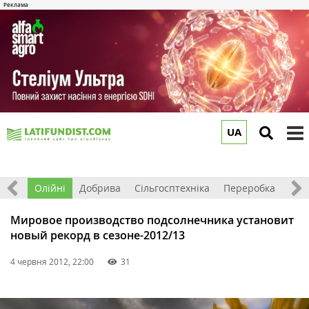
UA
to
m
ерно
Олійні
Добрива
Сільгосптехніка
Переробка
Рин
Мировое производство подсолнечника установит
новый рекорд в сезоне-2012/13
4 червня 2012, 22:00
31