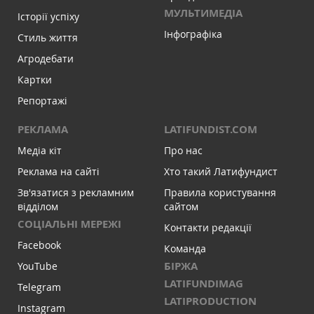
МУЛЬТИМЕДІА
Історії успіху
Інфографіка
Стиль життя
Агродебати
Картки
Репортажі
РЕКЛАМА
LATIFUNDIST.COM
Медіа кіт
Про нас
Реклама на сайті
Хто такий Латифундист
Зв'язатися з рекламним
Правила користування
відділом
сайтом
СОЦІАЛЬНІ МЕРЕЖІ
Контакти редакції
Facebook
Команда
БІРЖА
YouTube
LATIFUNDIMAG
Telegram
LATIPRODUCTION
Instagram