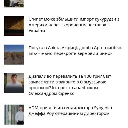
Єгипет може збільшити імпорт кукурудзи з
Америки через скорочення поставок з
України
Посуха в Азії та Африці, дощі в Аргентині: як
Ель-Ніньйо перекроїть зерновий ринок
Дизпаливо перевалить за 100 грн? Світ
звикає жити з закритою Ормузською
протокою? Інтерв'ю з аналітиком
Олександром Сіренко
ADM призначив гендиректора Syngenta
Джеффа Роу операційним директором