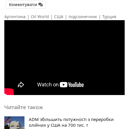
Коментувати
|
|
|
|
Аргентина
Oil World
США
подсолнечник
Турция
Читайте також
ADM збільшить потужності з переробки
олійних у США на 700 тис. т