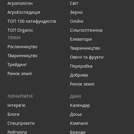
Агрополігон
Світ
АгроЕкспедиція
Зерно
ТОП 100 латифундистів
Олійні
ТОП Organic
Сільгосптехніка
ТЕМИ
Елеватори
Рослинництво
Тваринництво
Тваринництво
Овочі та фрукти
Трейдинг
Переробка
Ринок землі
Добрива
Ринок землі
ПОЧИТАТИ
ДАНІ
Інтервʼю
Календар
Блоги
Досьє
Спецпроєкти
Компанії
Рейтинги
Бренди