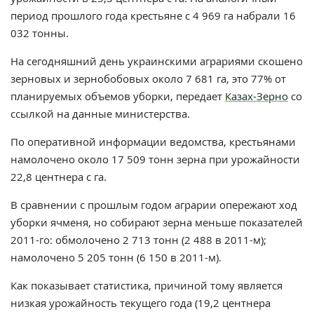
период прошлого года крестьяне с 4 969 га набрали 16
032 тонны.
На сегодняшний день украинскими аграриями скошено
зерновых и зернобобовых около 7 681 га, это 77% от
планируемых объемов уборки, передает
Казах-Зерно
со
ссылкой на данные министерства.
По оперативной информации ведомства, крестьянами
намолочено около 17 509 тонн зерна при урожайности
22,8 центнера с га.
В сравнении с прошлым годом аграрии опережают ход
уборки ячменя, но собирают зерна меньше показателей
2011-го: обмолочено 2 713 тонн (2 488 в 2011-м);
намолочено 5 205 тонн (6 150 в 2011-м).
Как показывает статистика, причиной тому является
низкая урожайность текущего года (19,2 центнера