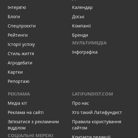
Інтервʼю
Календар
Блоги
Досьє
Спецпроєкти
Компанії
Рейтинги
Бренди
МУЛЬТИМЕДІА
Історії успіху
Інфографіка
Стиль життя
Агродебати
Картки
Репортажі
РЕКЛАМА
LATIFUNDIST.COM
Медіа кіт
Про нас
Реклама на сайті
Хто такий Латифундист
Зв'язатися з рекламним
Правила користування
відділом
сайтом
СОЦІАЛЬНІ МЕРЕЖІ
Контакти редакції