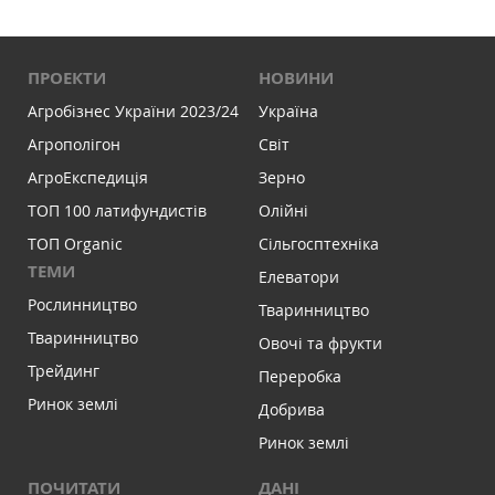
ПРОЕКТИ
НОВИНИ
Агробізнес України 2023/24
Україна
Агрополігон
Світ
АгроЕкспедиція
Зерно
ТОП 100 латифундистів
Олійні
ТОП Organic
Сільгосптехніка
ТЕМИ
Елеватори
Рослинництво
Тваринництво
Тваринництво
Овочі та фрукти
Трейдинг
Переробка
Ринок землі
Добрива
Ринок землі
ПОЧИТАТИ
ДАНІ