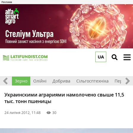
UA
to
m
Світ
Зерно
Олійні
Добрива
Сільгосптехніка
Перероб
Украинскими аграриями намолочено свыше 11,5
тыс. тонн пшеницы
24 липня 2012, 11:48
30