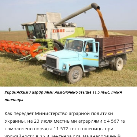
Украинскими аграриями намолочено свыше 11,5 тыс. тонн
пшеницы
Как передает Министерство аграрной политики
Украины, на 23 июля местными аграриями с 4 567 га
намолочено порядка 11 572 тонн пшеницы при
урожайности в 25,3 центнера с га. На аналогичный