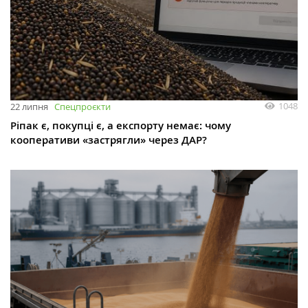
1048
22 липня
Спецпроєкти
Ріпак є, покупці є, а експорту немає: чому
кооперативи «застрягли» через ДАР?