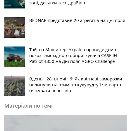
зоні, десятки тест-драйвів
BEDNAR представив 20 агрегатів на Дні поля
Тайтен Машинері Україна проведе демо-
показ самохідного обприскувача CASE IH
Patriot 4350 на Дні поля AGRO Challenge
Вдень +28, вночі –6: Як квітневі заморозки
вплинули на озимі та кукурудзу і чи варто
очікувати пересівів
Матеріали по темі