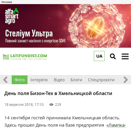
UA
to
m
ріали
Фото
Інтерв'ю
Відео
Блоги
Спецпроєкти
Інфо
День поля Бизон-Тех в Хмельницкой области
18 вересня 2018, 17:10
229
14 сентября гостей принимала Хмельницкая область.
Здесь прошел День поля на базе предприятия
«Лампка-