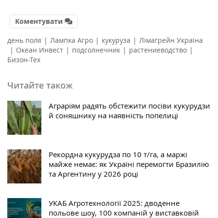
Коментувати
день поля
|
Лампка Агро
|
кукуруза
|
Лімагрейн Україна
|
Океан Инвест
|
подсолнечник
|
растениеводство
|
Бизон-Тех
Читайте також
Аграріям радять обстежити посіви кукурудзи
й соняшнику на наявність попелиці
Рекордна кукурудза по 10 т/га, а маржі
майже немає: як Україні перемогти Бразилію
та Аргентину у 2026 році
УКАБ Агротехнології 2025: дводенне
польове шоу, 100 компаній у виставковій