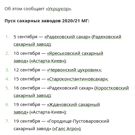
Об этом сообщает
«Укрцукор»
.
Пуск сахарных заводов 2020/21 МГ:
5 сентября —
«Радеховский сахар»
(
Радеховский
сахарный завод
);
10 сентября —
«Яреськовский сахарный
завод»
(
«Астарта-Киев»
);
12 сентября —
«Червонский цукровик»
;
15 сентября —
«Староконстантиновсахар»
;
16 сентября — «Радеховский сахар» (
Хоростковский
сахарный завод
);
19 сентября —
«Ждановский сахарный
завод»
(«Астарта-Киев»);
19 сентября — «Городище-Пустоваровский
сахарный завод» (
«Галс Агро»
);