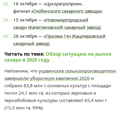
16 октября — «Цукорагропром»,
филиал
«Глобинского сахарного завода»
;
15 октября —
«Новомиргородский
сахар»
(
Капитановский сахарный завод
);
28 октября —
«Призма-14» (Кашперовский
сахарный завод)
.
Читать по теме:
Обзор ситуации на рынке
сахара в 2020 году
Напомним, что
украинские сельхозпроизводители
завершили уборочную кампанию 2020
и
собрали
83,8
млн т основных культур с площади
почти
24,1
млн га, из которых зерновые и
зернобобовые культуры составляют
65,4
млн т
(
15,3
млн га, 99%).