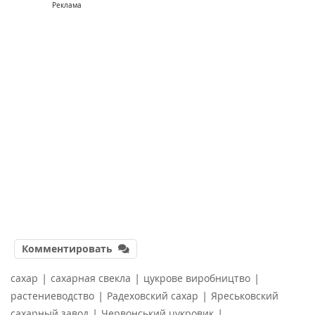
Реклама
Комментировать
|
|
|
сахар
сахарная свекла
цукрове виробництво
|
|
растениеводство
Радеховский сахар
Яреськовский
|
|
сахарный завод
Червонський цукровик