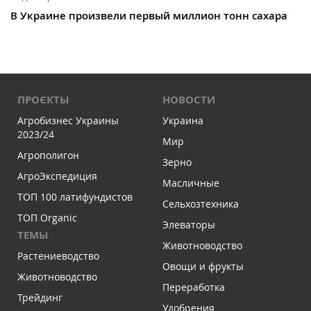
В Украине произвели первый миллион тонн сахара
ПРОЄКТЫ
НОВОСТИ
Агробизнес Украины
Украина
2023/24
Мир
Агрополигон
Зерно
АгроЭкспедиция
Масличные
ТОП 100 латифундистов
Сельхозтехника
ТОП Organic
Элеваторы
ТЕМЫ
Животноводство
Растениеводство
Овощи и фрукты
Животноводство
Переработка
Трейдинг
Удобрения