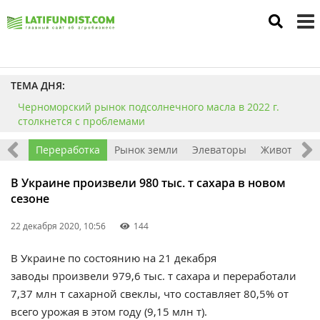
to
m
ТЕМА ДНЯ:
Черноморский рынок подсолнечного масла в 2022 г.
столкнется с проблемами
ника
Переработка
Рынок земли
Элеваторы
Животновод
В Украине произвели 980 тыс. т сахара в новом
сезоне
22 декабря 2020, 10:56
144
В Украине
п
о состоянию на 21 декабря
заводы
произвели
979,6
тыс. т сахара и переработали
7,37 млн
т
сахарной свеклы, что составляет 80,5% от
всего урожая в этом году (9,15 млн т).