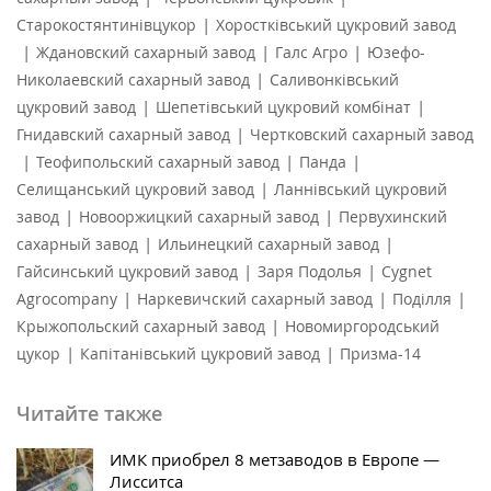
|
Старокостянтинівцукор
Хоростківський цукровий завод
|
|
|
Ждановский сахарный завод
Галс Агро
Юзефо-
|
Николаевский сахарный завод
Саливонківський
|
|
цукровий завод
Шепетівський цукровий комбінат
|
Гнидавский сахарный завод
Чертковский сахарный завод
|
|
|
Теофипольский сахарный завод
Панда
|
Селищанський цукровий завод
Ланнівський цукровий
|
|
завод
Новооржицкий сахарный завод
Первухинский
|
|
сахарный завод
Ильинецкий сахарный завод
|
|
Гайсинський цукровий завод
Заря Подолья
Cygnet
|
|
|
Agrocompany
Наркевичский сахарный завод
Поділля
|
Крыжопольский сахарный завод
Новомиргородський
|
|
цукор
Капітанівський цукровий завод
Призма-14
Читайте также
ИМК приобрел 8 метзаводов в Европе —
Лисситса