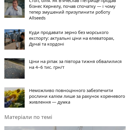
Стоп, олія. Як В’ячеслав Петрище продав
бізнес Кернелу, почав спочатку — і чому
тепер змушений призупинити роботу
Allseeds
Куди продавати зерно без морського
експорту: актуальні ціни на елеваторах,
Дунаї та кордоні
Ціни на ріпак за півтора тижня обвалилися
на 4–6 тис. грн/т
Неможливо повноцінного забезпечити
рослини калієм лише за рахунок кореневого
живлення — думка
Матеріали по темі