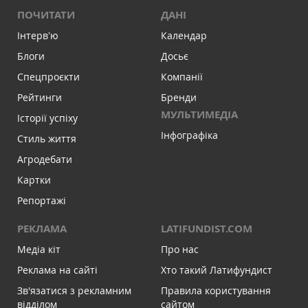
ПОЧИТАТИ
ДАНІ
Інтервʼю
Календар
Блоги
Досьє
Спецпроєкти
Компанії
Рейтинги
Бренди
МУЛЬТИМЕДІА
Історії успіху
Інфографіка
Стиль життя
Агродебати
Картки
Репортажі
РЕКЛАМА
LATIFUNDIST.COM
Медіа кіт
Про нас
Реклама на сайті
Хто такий Латифундист
Зв'язатися з рекламним
Правила користування
відділом
сайтом