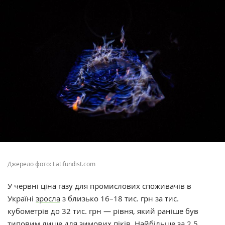
Джерело фото: Latifundist.com
У червні ціна газу для промислових споживачів в
Україні
зросла
з близько 16–18 тис. грн за тис.
кубометрів до 32 тис. грн — рівня, який раніше був
типовим лише для зимових піків. Найбільше за 2,5