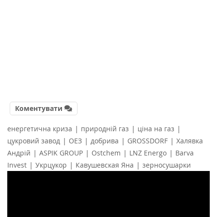
Коментувати
|
|
|
енергетична криза
природній газ
ціна на газ
|
|
|
|
цукровий завод
ОЕЗ
добрива
GROSSDORF
Халявка
|
|
|
|
Андрій
ASPIK GROUP
Ostchem
LNZ Energo
Barva
|
|
|
Invest
Укрцукор
Кавушевская Яна
зерносушарки