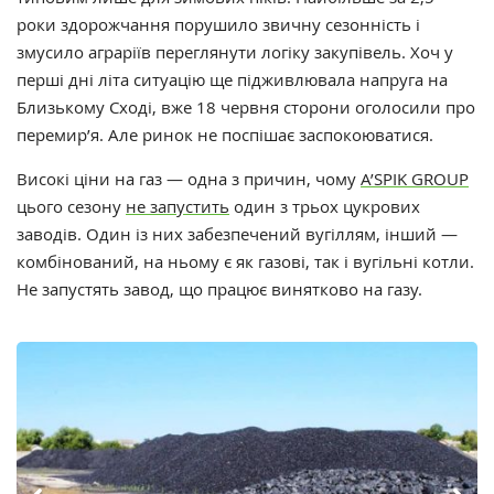
роки здорожчання порушило звичну сезонність і
змусило аграріїв переглянути логіку закупівель. Хоч у
перші дні літа ситуацію ще підживлювала напруга на
Близькому Сході, вже 18 червня сторони оголосили про
перемир’я. Але ринок не поспішає заспокоюватися.
Високі ціни на газ — одна з причин, чому
A’SPIK GROUP
цього сезону
не запустить
один з трьох цукрових
заводів. Один із них забезпечений вугіллям, інший —
комбінований, на ньому є як газові, так і вугільні котли.
Не запустять завод, що працює винятково на газу.