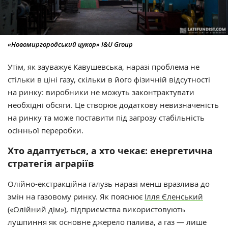
«Новомиргородський цукор» I&U Group
Утім, як зауважує Кавушевська, наразі проблема не
стільки в ціні газу, скільки в його фізичній відсутності
на ринку: виробники не можуть законтрактувати
необхідні обсяги. Це створює додаткову невизначеність
на ринку та може поставити під загрозу стабільність
осінньої переробки.
Хто адаптується, а хто чекає: енергетична
стратегія аграріїв
Олійно-екстракційна галузь наразі менш вразлива до
змін на газовому ринку. Як пояснює
Ілля Єленський
(
«Олійний дім»
), підприємства використовують
лушпиння як основне джерело палива, а газ — лише