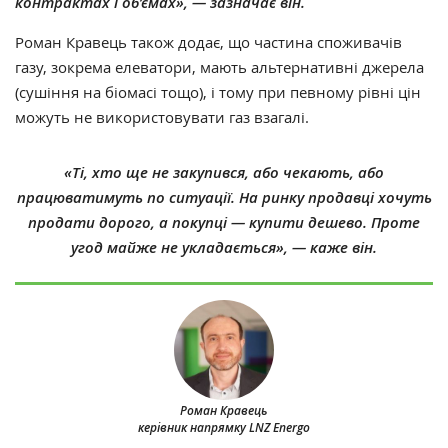
контрактах і об’ємах», — зазначає він.
Роман Кравець також додає, що частина споживачів
газу, зокрема елеватори, мають альтернативні джерела
(сушіння на біомасі тощо), і тому при певному рівні цін
можуть не використовувати газ взагалі.
«Ті, хто ще не закупився, або чекають, або
працюватимуть по ситуації. На ринку продавці хочуть
продати дорого, а покупці — купити дешево. Проте
угод майже не укладається», — каже він.
Роман Кравець
керівник напрямку LNZ Energo