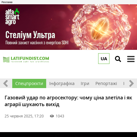
UA
to
m
логи
Спецпроєкти
Інфографіка
Ігри
Репортажі
Історії
Газовий удар по агросектору: чому ціна злетіла і як
аграрії шукають вихід
25 червня 2025, 17:20
1043