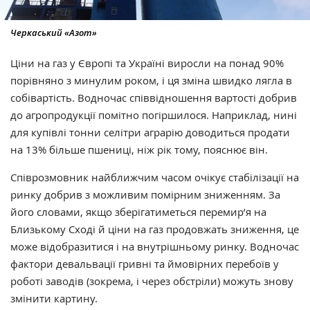
Черкаський «Азот»
Ціни на газ у Європі та Україні виросли на понад 90%
порівняно з минулим роком, і ця зміна швидко лягла в
собівартість. Водночас співвідношення вартості добрив
до агропродукції помітно погіршилося. Наприклад, нині
для купівлі тонни селітри аграрію доводиться продати
на 13% більше пшениці, ніж рік тому, пояснює він.
Співрозмовник найближчим часом очікує стабілізації на
ринку добрив з можливим помірним зниженням. За
його словами, якщо зберігатиметься перемир’я на
Близькому Сході й ціни на газ продовжать зниження, це
може відобразитися і на внутрішньому ринку. Водночас
фактори девальвації гривні та ймовірних перебоїв у
роботі заводів (зокрема, і через обстріли) можуть знову
змінити картину.