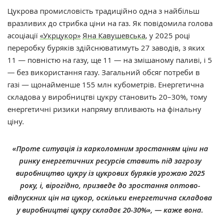
Цукрова промисловість традиційно одна з найбільш
вразливих до стрибка ціни на газ. Як повідомила голова
асоціації
«Укрцукор»
Яна Кавушевська
, у 2025 році
переробку буряків здійснюватимуть 27 заводів, з яких
11 — повністю на газу, ще 11 — на змішаному паливі, і 5
— без використання газу. Загальний обсяг потреби в
газі — щонайменше 155 млн кубометрів. Енергетична
складова у виробництві цукру становить 20–30%, тому
енергетичні ризики напряму впливають на фінальну
ціну.
«Проте ситуація із карколомним зростанням ціни на
ринку енергетичних ресурсів ставить під загрозу
виробництво цукру із цукрових буряків урожаю 2025
року, і, вірогідно, призведе до зростання оптово-
відпускних цін на цукор, оскільки енергетична складова
у виробництві цукру складає 20-30%», — каже вона.