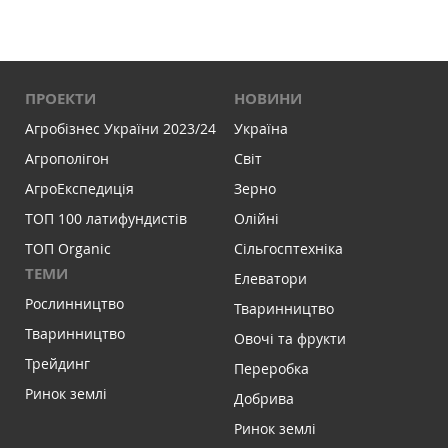
ПРОЕКТИ
НОВИНИ
Агробізнес України 2023/24
Україна
Агрополігон
Світ
АгроЕкспедиція
Зерно
ТОП 100 латифундистів
Олійні
ТОП Organic
Сільгосптехніка
ТЕМИ
Елеватори
Рослинництво
Тваринництво
Тваринництво
Овочі та фрукти
Трейдинг
Переробка
Ринок землі
Добрива
Ринок землі