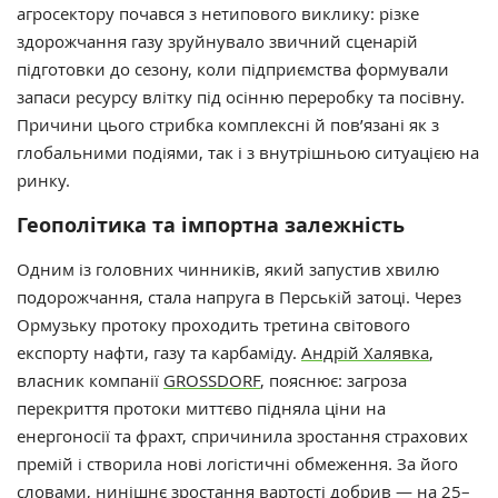
агросектору почався з нетипового виклику: різке
здорожчання газу зруйнувало звичний сценарій
підготовки до сезону, коли підприємства формували
запаси ресурсу влітку під осінню переробку та посівну.
Причини цього стрибка комплексні й пов’язані як з
глобальними подіями, так і з внутрішньою ситуацією на
ринку.
Геополітика та імпортна залежність
Одним із головних чинників, який запустив хвилю
подорожчання, стала напруга в Перській затоці. Через
Ормузьку протоку проходить третина світового
експорту нафти, газу та карбаміду.
Андрій Халявка
,
власник компанії
GROSSDORF
, пояснює: загроза
перекриття протоки миттєво підняла ціни на
енергоносії та фрахт, спричинила зростання страхових
премій і створила нові логістичні обмеження. За його
словами, нинішнє зростання вартості добрив — на 25–