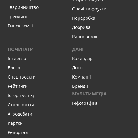
Тваринництво
Овочі та фрукти
Трейдинг
Переробка
Ринок землі
Добрива
Ринок землі
ПОЧИТАТИ
ДАНІ
Інтервʼю
Календар
Блоги
Досьє
Спецпроєкти
Компанії
Рейтинги
Бренди
МУЛЬТИМЕДІА
Історії успіху
Інфографіка
Стиль життя
Агродебати
Картки
Репортажі