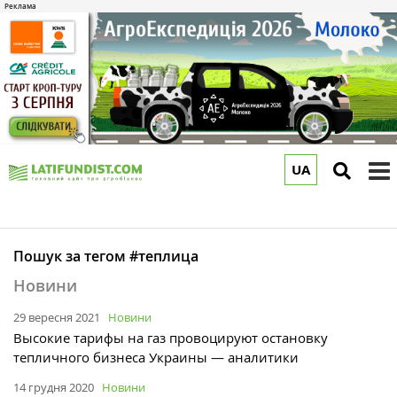
UA
to
m
Пошук за тегом #теплица
Новини
29 вересня 2021
Новини
Высокие тарифы на газ провоцируют остановку
тепличного бизнеса Украины — аналитики
14 грудня 2020
Новини