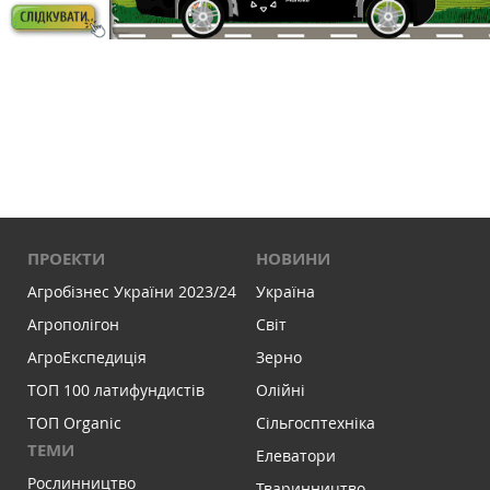
ПРОЕКТИ
НОВИНИ
Агробізнес України 2023/24
Україна
Агрополігон
Світ
АгроЕкспедиція
Зерно
ТОП 100 латифундистів
Олійні
ТОП Organic
Сільгосптехніка
ТЕМИ
Елеватори
Рослинництво
Тваринництво