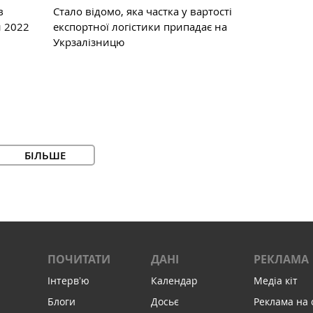
в
Стало відомо, яка частка у вартості
и 2022
експортної логістики припадає на
Укрзалізницю
БІЛЬШЕ
ПОЧИТАТИ
ДАНІ
РЕКЛАМА
Інтервʼю
Календар
Медіа кіт
Блоги
Досьє
Реклама на 