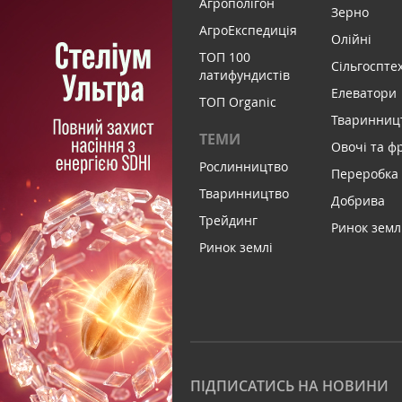
Агрополігон
Зерно
АгроЕкспедиція
Олійні
ТОП 100
Сільгоспте
латифундистів
Елеватори
ТОП Organic
Тваринниц
ТЕМИ
Овочі та ф
Рослинництво
Переробка
Тваринництво
Добрива
Трейдинг
Ринок земл
Ринок землі
ПІДПИСАТИСЬ НА НОВИНИ