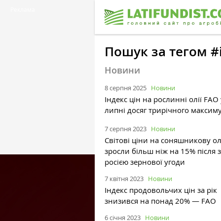
Реклама
Пошук за тегом #
Новини
8 серпня 2025
Новини
Індекс цін на рослинні олії FAO 
липні досяг трирічного максим
7 серпня 2023
Новини
Світові ціни на соняшникову о
зросли більш ніж на 15% після 
росією зернової угоди
7 квітня 2023
Новини
Індекс продовольчих цін за рік
знизився на понад 20% — FАО
6 січня 2023
Новини