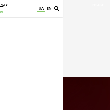
НДАР
Реклама
UA
EN
инг