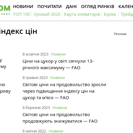
НОВИНИ
ПОЧИТАТИ
ДАНІ
ОГЛЯД РИНКІВ
КАЛЕ
ТОП 100
Урожай 2026
Карта елеваторів
Біржа
Трейд
індекс цін
Реклама
8 жовтня 2023
Новини
у
Ціни на цукор у світі сягнули 13-
уму
річного максимуму — FAO
8 травня 2023
Новини
лію
Світові ціни на продовольство зросли
зриву
через підвищення індексу цін на
цукор та м'ясо — FАО
6 березня 2023
Новини
Світові ціни на продовольство
продовжують знижуватися — FАО
6 липня 2022
Новини