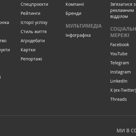
Спецпроєкти
Компанії
Зв'язатися з
рекламним
Рейтинги
Бренди
відділом
хніка
Історії успіху
МУЛЬТИМЕДІА
СОЦІАЛЬН
Стиль життя
МЕРЕЖІ
Інфографіка
тво
Агродебати
Facebook
рукти
Картки
YouTube
Репортажі
Telegram
Instagram
і
LinkedIn
X (ex-Twitter
Threads
МИ В С