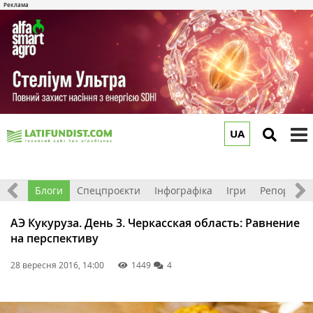
UA
to
m
Відео
Блоги
Спецпроєкти
Інфографіка
Ігри
Репортажі
АЭ Кукуруза. День 3. Черкасская область: Равнение
на перспективу
28 вересня 2016, 14:00
1449
4