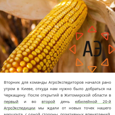
Вторник для команды АгроЭкспедиторов начался рано
утром в Киеве, откуда нам нужно было добраться на
Черкащину. После открытий в Житомирской области в
первый
и во
второй
день
юбилейной 20-й
АгроЭкспедиции
мы ждали от новых точек нашего
маршрута, с одной стороны, позитивных впечатлений,