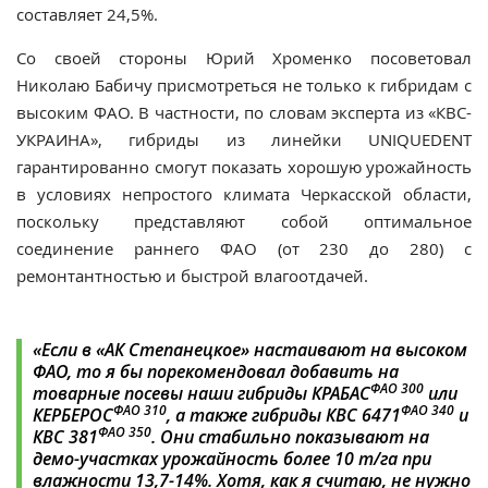
составляет 24,5%.
Со своей стороны Юрий Хроменко посоветовал
Николаю Бабичу присмотреться не только к гибридам с
высоким ФАО. В частности, по словам эксперта из «КВС-
УКРАИНА», гибриды из линейки UNIQUEDENT
гарантированно смогут показать хорошую урожайность
в условиях непростого климата Черкасской области,
поскольку представляют собой оптимальное
соединение раннего ФАО (от 230 до 280) с
ремонтантностью и быстрой влагоотдачей.
«Если в «АК Степанецкое» настаивают на высоком
ФАО, то я бы порекомендовал добавить на
ФАО 300
товарные посевы наши гибриды
КРАБАС
или
ФАО 310
ФАО 340
КЕРБЕРОС
, а также гибриды
КВС 6471
и
ФАО 350
КВС 381
. Они стабильно показывают на
демо-участках урожайность более 10 т/га при
влажности 13,7-14%. Хотя, как я считаю, не нужно