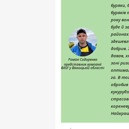
буряки, 
буряків 
року вон
буде й з
районах.
здешевл
добрив.
давав, х
Роман Сидоренко
зоні риз
представник компанії
BASF у Вінницькій області
оптималь
га. В то
обробив 
кукуруд
стресов
коренев
Найкращ