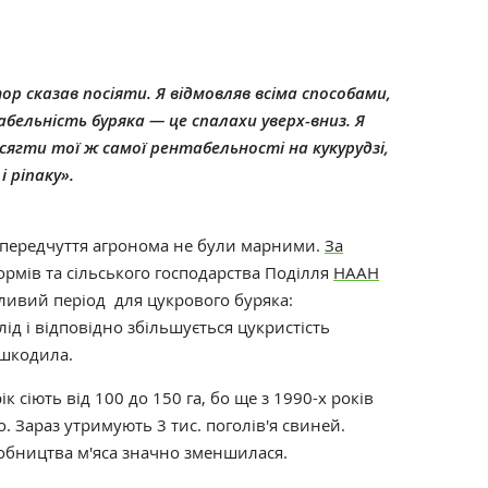
р сказав посіяти. Я відмовляв всіма способами,
бельність буряка — це спалахи уверх-вниз. Я
сягти тої ж самої рентабельності на кукурудзі,
і ріпаку».
 передчуття агронома не були марними.
За
ормів та сільського господарства Поділля
НААН
ливий період для цукрового буряка:
д і відповідно збільшується цукристість
ешкодила.
ік сіють від 100 до 150 га, бо ще з 1990-х років
 Зараз утримують 3 тис. поголів'я свиней.
обництва м'яса значно зменшилася.