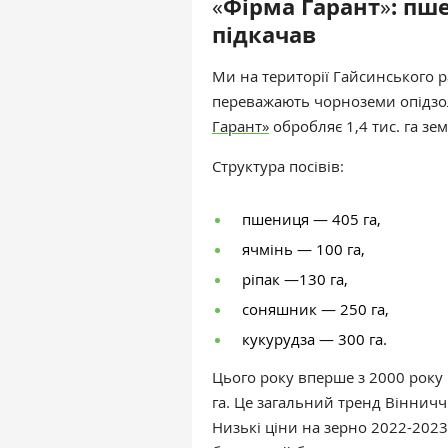
Фірма
Гарант
: пш
«
»
підкачав
Ми на території Гайсинського ра
переважають чорноземи опідзол
Гарант
»
обробляє 1,4 тис. га зем
Структура посівів:
пшениця — 405 га,
ячмінь — 100 га,
ріпак —130 га,
соняшник — 250 га,
кукурудза — 300 га.
Цього року вперше з 2000 року 
га. Це загальний тренд Віннич
Низькі ціни на зерно 2022-2023