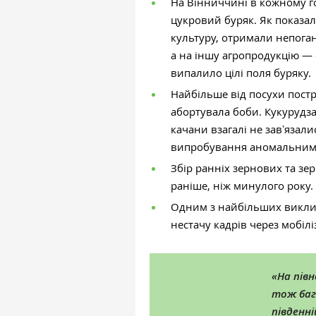
На Вінниччині в кожному го
цукровий буряк. Як показала
культуру, отримали непоган
а на іншу агропродукцію
—
випалило цілі поля буряку.
Найбільше від посухи постра
абортувала боби. Кукурудза
качани взагалі не завʼяза
випробування аномальним
Збір ранніх зернових та зе
раніше, ніж минулого року.
Одним з найбільших виклик
нестачу кадрів через мобілі
«
На півн
тож баг
південні