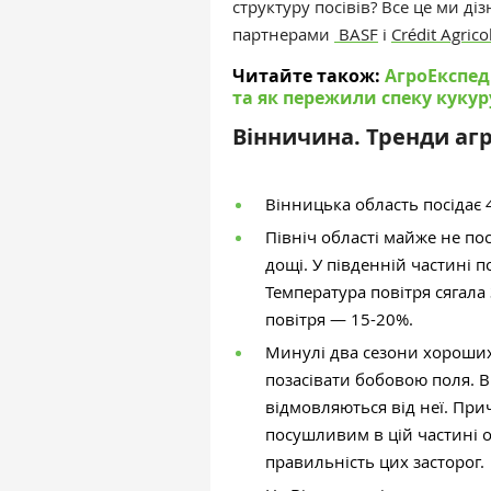
структуру посівів? Все це ми ді
партнерами
BASF
і
Crédit Agrico
Читайте також:
АгроЕкспеди
та як пережили спеку кукур
Вінничина. Тренди агр
Вінницька область посідає 
Північ області майже не по
дощі. У південній частині
п
Температура повітря сягала 
повітря
—
15-20%.
Минулі два сезони хороших
позасівати бобовою поля. В
відмовляються від неї. При
посушливим в цій частині о
правильність цих засторог.