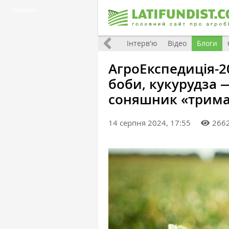
Реклама
Всі матеріали
Фото
Інтерв'ю
Відео
Блоги
АгроЕкспедиція-20
боби, кукурудза —
соняшник «трима
14 серпня 2024, 17:55
266