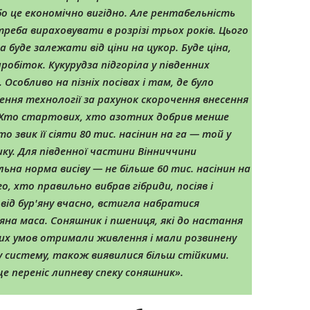
бо це економічно вигідно. Але рентабельність
треба вираховувати в розрізі трьох років. Цього
а буде залежати від ціни на цукор. Буде ціна,
аробіток.
Кукурудза підгоріла у південних
 Особливо на пізніх посівах і там, де було
ення технології за рахунок скорочення внесення
 Хто стартових, хто азотних добрив менше
то звик її сіяти 80 тис. насінин на га — той у
ику. Для південної частини Вінниччини
на норма висіву — не більше 60 тис. насінин на
го, хто правильно вибрав гібриди, посіяв і
від бур'яну вчасно, встигла набратися
зяна маса.
Соняшник і пшениця, які до настання
их умов отримали живлення і мали розвинену
у систему, також виявилися більш стійкими.
е переніс липневу спеку соняшник
»
.