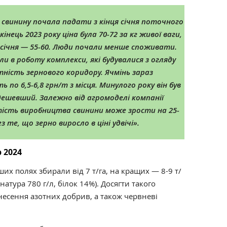
а свинину почала падати з кінця січня поточного
 кінець 2023 року ціна була 70-72 за кг живої ваги,
і січня — 55-60. Люди почали менше споживати.
и в роботу комплекси, які будувалися з огляду
тність зернового коридору. Ячмінь зараз
 по 6,5-6,8 грн/т з місця. Минулого року він був
дешевший. Залежно від агромоделі компанії
тість виробництва свинини може зрости на 25-
з те, що зерно виросло в ціні удвічі
».
 2024
ших полях збирали від
7 т/га, на кращих — 8-9 т/
натура 780 г/л, білок 14%). Досягти такого
несення азотних добрив, а також червневі