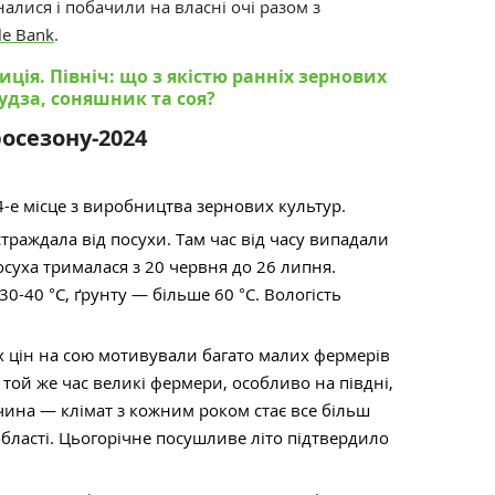
зналися і побачили на власні очі разом
з
le Bank
.
ція. Північ: що з якістю ранніх зернових
удза, соняшник та соя?
осезону-2024
4-е місце з виробництва зернових культур.
страждала від посухи. Там час від часу випадали
осуха трималася з 20 червня до 26 липня.
30-40 °С, ґрунту
—
більше 60 °С. Вологість
 цін на сою мотивували багато малих фермерів
 той же час великі фермери, особливо на півдні,
чина — клімат з кожним роком стає все більш
бласті. Цьогорічне посушливе літо підтвердило