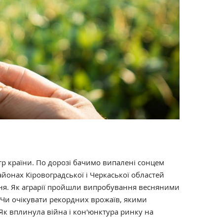
тр країни. По дорозі бачимо випалені сонцем
районах Кіровоградської і Черкаської областей
вня. Як аграрії пройшли випробування весняними
 Чи очікувати рекордних врожаїв, якими
 Як вплинула війна і кон'юнктура ринку на