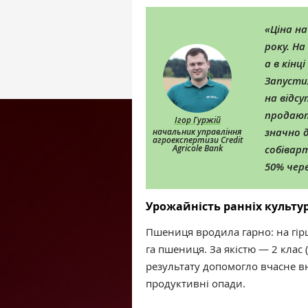
«
Ціна н
року. На
а в кінц
Запустил
на відсу
продають
Ігор Гуржій
значно 
начальник управління
агроекспертизи Credit
Agricole Bank
собівар
50% чере
Урожайність ранніх культур
Пшениця вродила гарно: на гір
га пшениця. За якістю — 2 клас (
результату допомогло вчасне в
продуктивні опади.