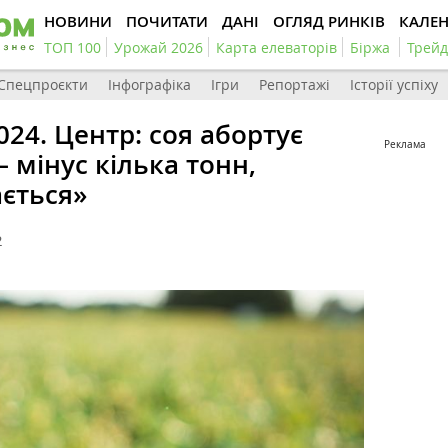
НОВИНИ
ПОЧИТАТИ
ДАНІ
ОГЛЯД РИНКІВ
КАЛЕ
ТОП 100
Урожай 2026
Карта елеваторів
Біржа
Трейд
Спецпроєкти
Інфографіка
Ігри
Репортажі
Історії успіху
24. Центр: соя абортує
Реклама
 мінус кілька тонн,
ється»
2