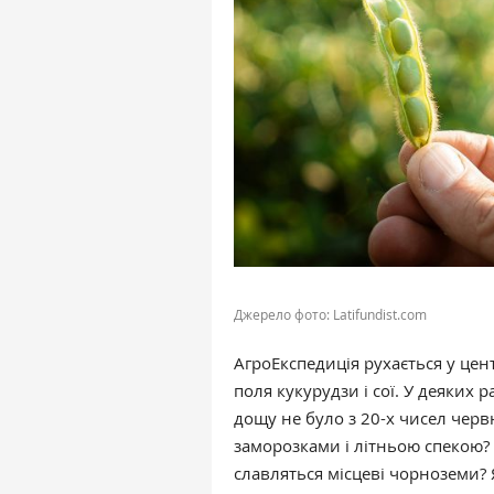
Джерело фото: Latifundist.com
АгроЕкспедиція рухається у цен
поля кукурудзи і сої. У деяких 
дощу не було з 20-х чисел чер
заморозками і літньою спекою?
славляться місцеві чорноземи?