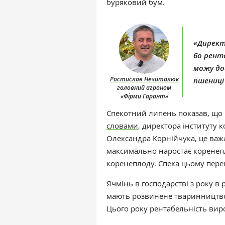
буряковий бум.
«Директо
бо рента
можу до
Ростислав Нечиталюк
пшениці 
головний агроном
«Фірми Гарант»
Спекотний липень показав, що
словами
,
директора інституту к
Олександра Корнійчука, це важ
максимально наростає коренеплі
коренеплоду. Спека цьому пер
Ячмінь в господарстві з року в р
мають розвинене тваринництво.
Цього року рентабельність вир