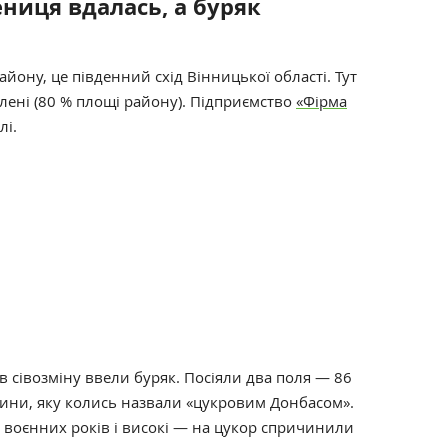
ениця вдалась, а буряк
йону, це південний схід Вінницької області. Тут
ені (80 % площі району). Підприємство
«
Фірма
лі.
в сівозміну ввели буряк. Посіяли два поля — 86
чини, яку колись назвали «цукровим Донбасом».
 воєнних років і високі — на цукор спричинили