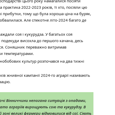
сподарстві цього року намагалися посіяти
 практика 2022-2023 років, ті хто, посіяли цю
і прибутки, тому що була хороша ціна на буряк,
обвалилася. Але спекотне літо-2024 багато де
ждали соя і кукурудза. У багатьох соя
 подекуди висохла до першого качана, десь
лися. Соняшник переважно витримав
и температурами.
рнобобових культур розпочався на два тижні
ів жнивної кампанії 2024-го аграрії називають
зацію.
очі Вінниччини непогана ситуація з опадами,
ато аграріїв вирощують сою та кукурудзу. В
й зоні великі фермери відмовилися від сої. Сіють