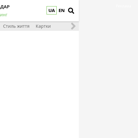
НДАР
Реклама
UA
EN
инг
Стиль життя
Картки