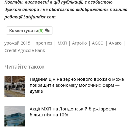
Погляди, висловлені в цій публікації, є особистою
думкою автора і не обов’язково відображають позицію
редакції Latifundist.com.
Коментувати
(5)
|
|
|
|
|
|
урожай 2015
прогноз
МХП
АгроКо
AGCO
Амако
Credit Agricole Bank
Читайте також
Падіння цін на зерно нового врожаю може
покращити економіку молочних ферм —
думка
Акції МХП на Лондонській біржі зросли
більш ніж на 10%