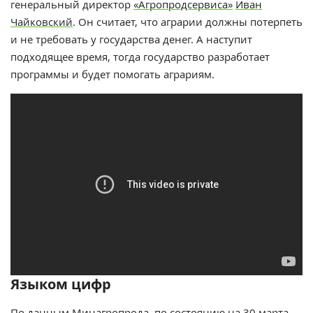
генеральный директор
«Агропродсервиса»
Иван
Чайковский
. Он считает, что аграрии должны потерпеть
и не требовать у государства денег. А наступит
подходящее время, тогда государство разработает
программы и будет помогать аграриям.
Языком цифр
По данным Минагропрода, по состоянию на 30 марта