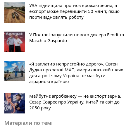
УЗА підвищила прогноз врожаю зерна, а
експорт може перевищити 50 млн т, якщо
порти відновлять роботу
У Полтаві запустили нового дилера Fendt та
Maschio Gaspardo
«Я заплатив непристойно дорого». Євген
Дудка про землі МХП, американський шлях
для агро і чому Україна не має бути
аграрною країною
Майбутнє агробізнесу — не експорт зерна.
Сезар Соарес про Україну, Китай та світ до
2050 року
Матеріали по темі