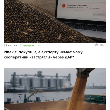
1023
22 липня
Спецпроєкти
Ріпак є, покупці є, а експорту немає: чому
кооперативи «застрягли» через ДАР?