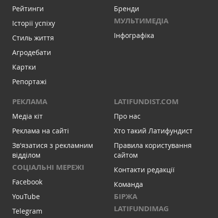
Рейтинги
Бренди
МУЛЬТИМЕДІА
Історії успіху
Інфографіка
Стиль життя
Агродебати
Картки
Репортажі
РЕКЛАМА
LATIFUNDIST.COM
Медіа кіт
Про нас
Реклама на сайті
Хто такий Латифундист
Зв'язатися з рекламним
Правила користування
відділом
сайтом
СОЦІАЛЬНІ МЕРЕЖІ
Контакти редакції
Facebook
Команда
БІРЖА
YouTube
LATIFUNDIMAG
Telegram