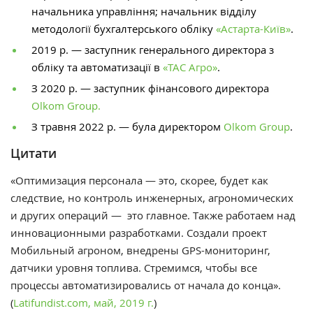
начальника управління;
начальник відділу
методології бухгалтерського обліку
«Астарта-Київ»
.
2019 р. —
заступник генерального директора з
обліку та автоматизації в
«ТАС Агро»
.
З 2020 р. — заступник фінансового директора
Olkom Group.
З травня 2022 р. — була директором
Olkom Group
.
Цитати
«Оптимизация персонала
—
это, скорее, будет как
следствие, но контроль инженерных, агрономических
и других операций
—
это главное. Также работаем над
инновационными разработками. Создали проект
Мобильный агроном, внедрены GPS-мониторинг,
датчики уровня топлива. Стремимся, чтобы все
процессы автоматизировались от начала до конца».
(
Latifundist.com, май, 2019 г.
)