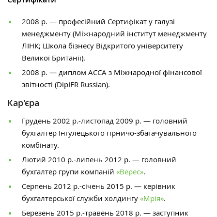
2008 р.
—
професійний Сертифікат у галузі
менеджменту (Міжнародний інститут менеджменту
ЛІНК; Школа бізнесу Відкритого університету
Великої Британії).
2008 р.
—
диплом АССА з Міжнародної фінансової
звітності (DipIFR Russian).
Кар'єра
Грудень 2002 р.-листопад 2009 р.
—
головний
бухгалтер Інгулецького гірничо-збагачувального
комбінату.
Лютий 2010 р.-липень 2012 р.
—
г
оловний
бухгалтер групи компаній
«Верес»
.
Серпень 2012 р.-січень 2015 р. —
керівник
бухгалтерської служби холдингу
«Мрія»
.
Березень 2015 р.-травень 2018 р. —
заступник