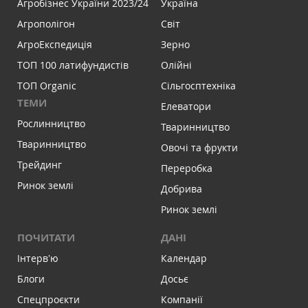
Агробізнес України 2023/24
Україна
Агрополігон
Світ
АгроЕкспедиція
Зерно
ТОП 100 латифундистів
Олійні
ТОП Organic
Сільгосптехніка
ТЕМИ
Елеватори
Рослинництво
Тваринництво
Тваринництво
Овочі та фрукти
Трейдинг
Переробка
Ринок землі
Добрива
Ринок землі
ПОЧИТАТИ
ДАНІ
Інтервʼю
Календар
Блоги
Досьє
Спецпроєкти
Компанії