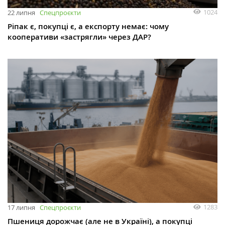
1024
22 липня
Спецпроєкти
Ріпак є, покупці є, а експорту немає: чому
кооперативи «застрягли» через ДАР?
1283
17 липня
Спецпроєкти
Пшениця дорожчає (але не в Україні), а покупці