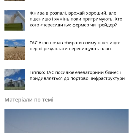
Жнива в розпалі, врожай хороший, але
пшеницю і ячмінь поки притримують. Хто
кого «пересидить»: фермер чи трейдер?
ТАС Агро почав збирати озиму пшеницю:
перші результати перевищують план
Тігіпко: ТАС посилює елеваторний бізнес і
придивляється до портової інфраструктури
Матеріали по темі