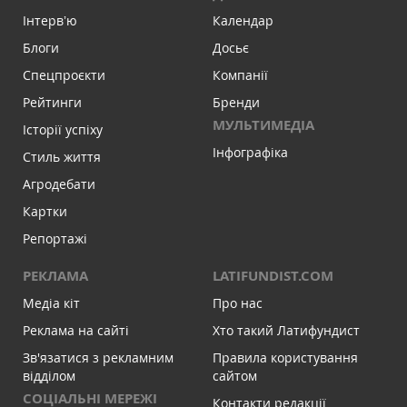
Інтервʼю
Календар
Блоги
Досьє
Спецпроєкти
Компанії
Рейтинги
Бренди
МУЛЬТИМЕДІА
Історії успіху
Інфографіка
Стиль життя
Агродебати
Картки
Репортажі
РЕКЛАМА
LATIFUNDIST.COM
Медіа кіт
Про нас
Реклама на сайті
Хто такий Латифундист
Зв'язатися з рекламним
Правила користування
відділом
сайтом
СОЦІАЛЬНІ МЕРЕЖІ
Контакти редакції