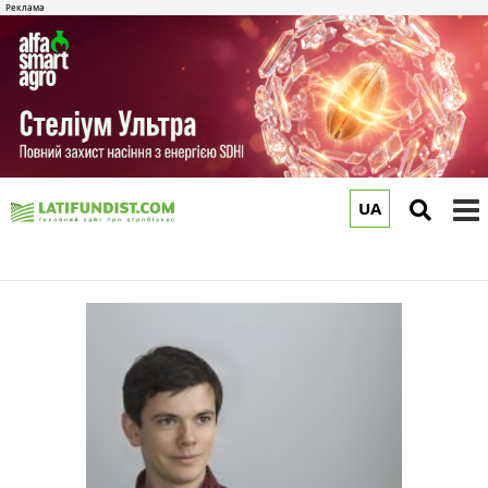
UA
to
m