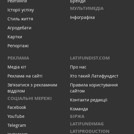
Рейтинги
Бренди
МУЛЬТИМЕДІА
Історії успіху
Інфографіка
Стиль життя
Агродебати
Картки
Репортажі
РЕКЛАМА
LATIFUNDIST.COM
Медіа кіт
Про нас
Реклама на сайті
Хто такий Латифундист
Зв'язатися з рекламним
Правила користування
відділом
сайтом
СОЦІАЛЬНІ МЕРЕЖІ
Контакти редакції
Facebook
Команда
БІРЖА
YouTube
LATIFUNDIMAG
Telegram
LATIPRODUCTION