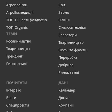
Агрополігон
Світ
АгроЕкспедиція
Зерно
ТОП 100 латифундистів
Олійні
ТОП Organic
Сільгосптехніка
ТЕМИ
Елеватори
Рослинництво
Тваринництво
Тваринництво
Овочі та фрукти
Трейдинг
Переробка
Ринок землі
Добрива
Ринок землі
ПОЧИТАТИ
ДАНІ
Інтервʼю
Календар
Блоги
Досьє
Спецпроєкти
Компанії