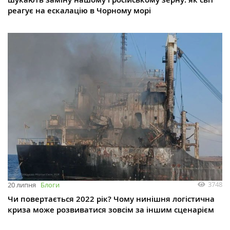
реагує на ескалацію в Чорному морі
3748
20 липня
Блоги
Чи повертається 2022 рік? Чому нинішня логістична
криза може розвиватися зовсім за іншим сценарієм