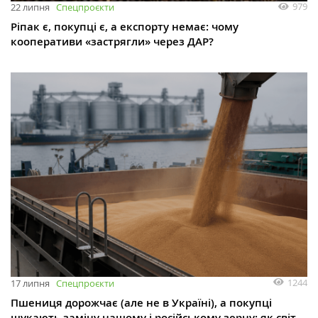
979
22 липня
Спецпроєкти
Ріпак є, покупці є, а експорту немає: чому
кооперативи «застрягли» через ДАР?
1244
17 липня
Спецпроєкти
Пшениця дорожчає (але не в Україні), а покупці
шукають заміну нашому і російському зерну: як світ