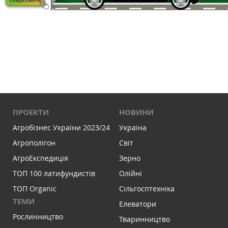
ПРОЕКТИ
НОВИНИ
Агробізнес України 2023/24
Україна
Агрополігон
Світ
АгроЕкспедиція
Зерно
ТОП 100 латифундистів
Олійні
ТОП Organic
Сільгосптехніка
ТЕМИ
Елеватори
Рослинництво
Тваринництво