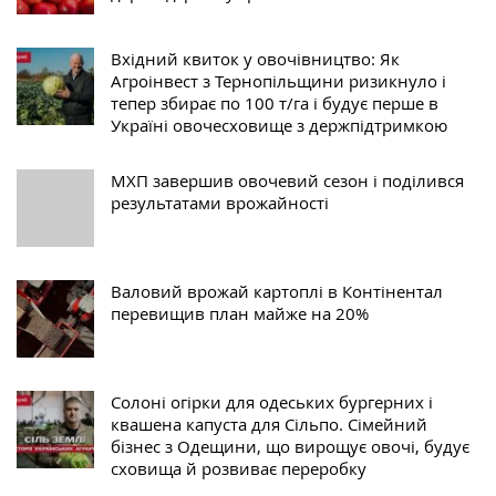
Вхідний квиток у овочівництво: Як
Агроінвест з Тернопільщини ризикнуло і
тепер збирає по 100 т/га і будує перше в
Україні овочесховище з держпідтримкою
МХП завершив овочевий сезон і поділився
результатами врожайності
Валовий врожай картоплі в Контінентал
перевищив план майже на 20%
Солоні огірки для одеських бургерних і
квашена капуста для Сільпо. Cімейний
бізнес з Одещини, що вирощує овочі, будує
сховища й розвиває переробку