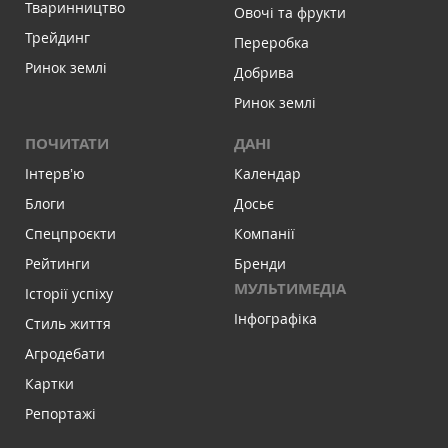
Тваринництво
Овочі та фрукти
Трейдинг
Переробка
Ринок землі
Добрива
Ринок землі
ПОЧИТАТИ
ДАНІ
Інтервʼю
Календар
Блоги
Досьє
Спецпроєкти
Компанії
Рейтинги
Бренди
МУЛЬТИМЕДІА
Історії успіху
Інфографіка
Стиль життя
Агродебати
Картки
Репортажі