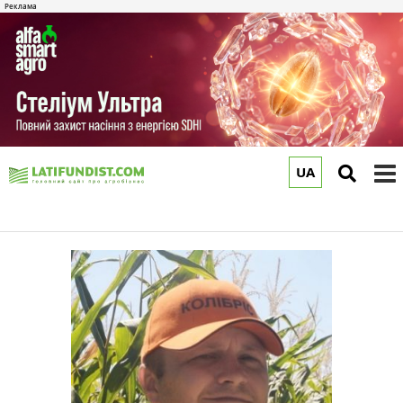
UA
to
m