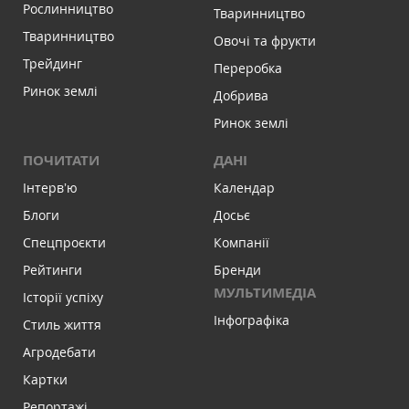
Рослинництво
Тваринництво
Тваринництво
Овочі та фрукти
Трейдинг
Переробка
Ринок землі
Добрива
Ринок землі
ПОЧИТАТИ
ДАНІ
Інтервʼю
Календар
Блоги
Досьє
Спецпроєкти
Компанії
Рейтинги
Бренди
МУЛЬТИМЕДІА
Історії успіху
Інфографіка
Стиль життя
Агродебати
Картки
Репортажі