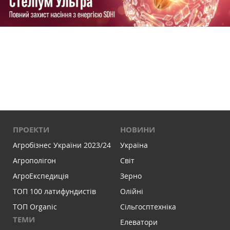
ПРОЕКТИ
НОВИНИ
Агробізнес України 2023/24
Україна
Агрополігон
Світ
АгроЕкспедиція
Зерно
ТОП 100 латифундистів
Олійні
ТОП Organic
Сільгосптехніка
ТЕМИ
Елеватори