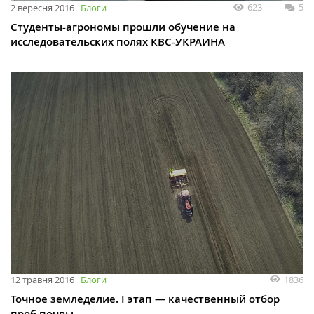
623
5
2 вересня 2016
Блоги
Студенты-агрономы прошли обучение на
исследовательских полях КВС-УКРАИНА
1836
12 травня 2016
Блоги
Точное земледелие. I этап — качественный отбор
проб почвы