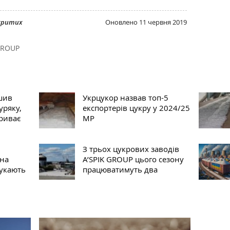
дкритих
Оновлено
11 червня 2019
GROUP
шив
Укрцукор назвав топ-5
уряку,
експортерів цукру у 2024/25
триває
МР
З трьох цукрових заводів
іна
A’SPIK GROUP цього сезону
шукають
працюватимуть два