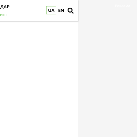
НДАР
Реклама
UA
EN
инг