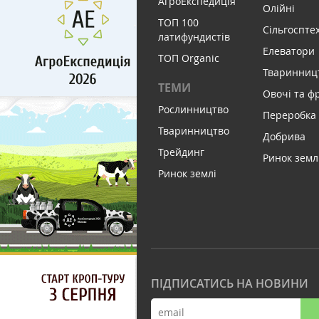
АгроЕкспедиція
Олійні
ТОП 100
Сільгоспте
латифундистів
Елеватори
ТОП Organic
Тваринниц
ТЕМИ
Овочі та ф
Рослинництво
Переробка
Тваринництво
Добрива
Трейдинг
Ринок земл
Ринок землі
ПІДПИСАТИСЬ НА НОВИНИ