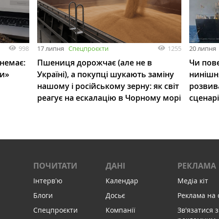
998
1255
17 липня
Спецпроєкти
20 липня
 немає:
Пшениця дорожчає (але не в
Чи пове
ли»
Україні), а покупці шукають заміну
нинішн
нашому і російському зерну: як світ
розвив
реагує на ескалацію в Чорному морі
сценар
ПОЧИТАТИ
ДАНІ
РЕКЛАМА
Інтервʼю
Календар
Медіа кіт
Блоги
Досьє
Реклама на 
Спецпроєкти
Компанії
Зв'язатися з