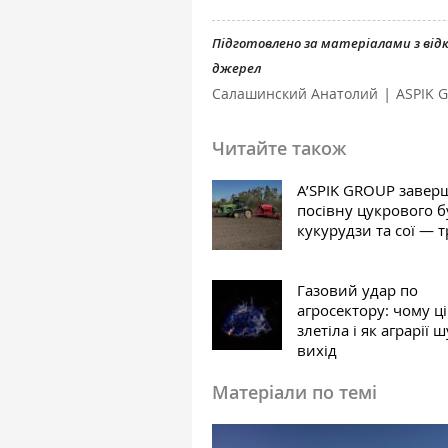
Підготовлено за матеріалами з ві
джерел
|
Салашинский Анатолий
ASPIK 
Читайте також
A’SPIK GROUP завер
посівну цукрового б
кукурудзи та сої — 
Газовий удар по
агросектору: чому ц
злетіла і як аграрії 
вихід
Матеріали по темі