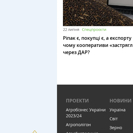
22 липня
Спецпроєкти
Ріпак є, покупці є, а експорту
чому кооперативи «застряг
через ДАР?
ПРОЕКТИ
НОВИНИ
Агробізнес України
Україна
2023/24
Світ
Агрополігон
Зерно