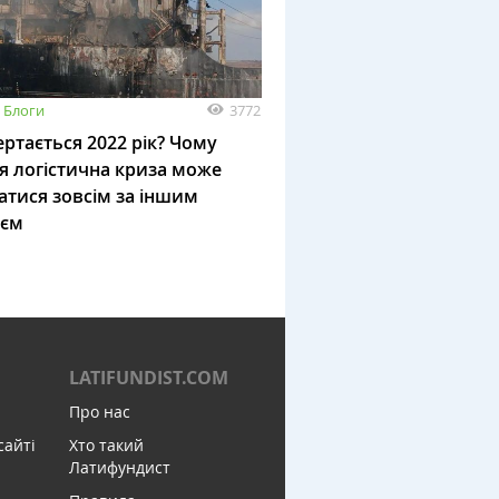
3772
Блоги
ртається 2022 рік? Чому
я логістична криза може
атися зовсім за іншим
ієм
LATIFUNDIST.COM
Про нас
сайті
Хто такий
Латифундист