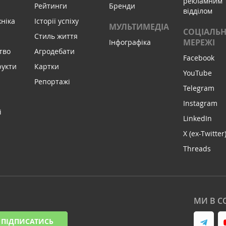
рекламним
Рейтинги
Бренди
відділом
хніка
Історії успіху
МУЛЬТИМЕДІА
СОЦІАЛЬН
Стиль життя
МЕРЕЖІ
Інфографіка
тво
Агродебати
Facebook
рукти
Картки
YouTube
Репортажі
Telegram
Instagram
і
LinkedIn
X (ex-Twitter
Threads
МИ В С
ПІДПИСАТИСЬ