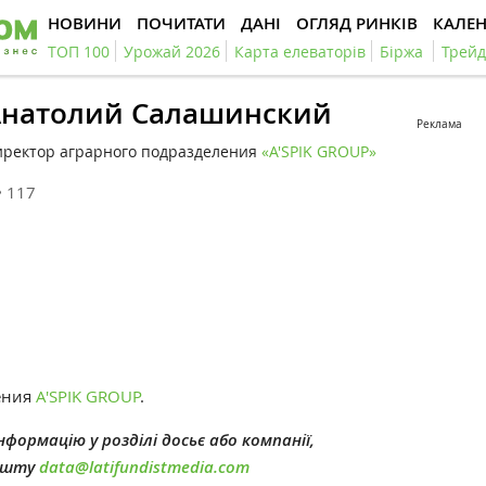
НОВИНИ
ПОЧИТАТИ
ДАНІ
ОГЛЯД РИНКІВ
КАЛЕ
ТОП 100
Урожай 2026
Карта елеваторів
Біржа
Трейд
Анатолий Салашинский
Реклама
иректор аграрного подразделения
«A'SPIK GROUP»
117
ения
A'SPIK GROUP
.
формацію у розділі досьє або компанії,
пошту
data@latifundistmedia.com