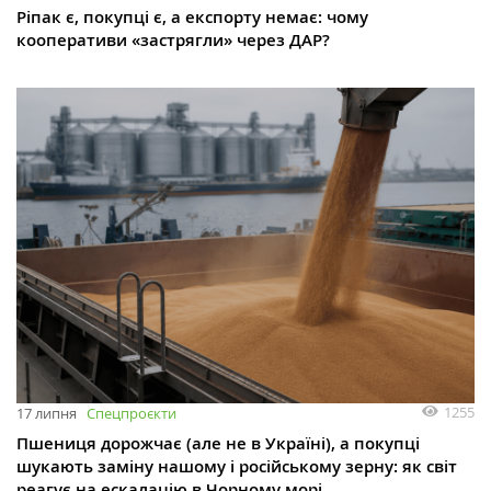
Ріпак є, покупці є, а експорту немає: чому
кооперативи «застрягли» через ДАР?
1255
17 липня
Спецпроєкти
Пшениця дорожчає (але не в Україні), а покупці
шукають заміну нашому і російському зерну: як світ
реагує на ескалацію в Чорному морі