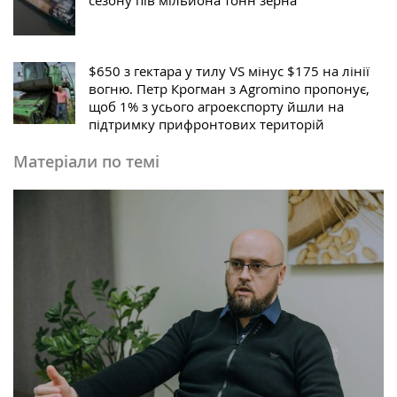
сезону пів мільйона тонн зерна
$650 з гектара у тилу VS мінус $175 на лінії
вогню. Петр Крогман з Agromino пропонує,
щоб 1% з усього агроекспорту йшли на
підтримку прифронтових територій
Матеріали по темі