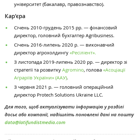
університет (бакалавр, правознавство).
Кар'єра
Січень 2010-грудень 2015 рр. — фінансовий
директор, головний бухгалтер
Agribusiness.
Січень 2016-липень 2020 р. — виконавчий
директор агрохолдингу
«Ресіліент».
З листопада 2019-липень 2020 рр. — директор зі
стратегії та розвитку
Agromino
, голова
«Асоціації
Аграріїв України» (ААУ)
.
З червня 2021 р. — головний операційний
директор
Protech Solutions Ukraine LLC.
Для того, щоб актуалізувати інформацію у розділі
досьє або компанії, надішліть поновлені дані на пошту
data@latifundistmedia.com