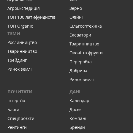
АгроЕкспедиція
Зерно
ТОП 100 латифундистів
Олійні
ТОП Organic
Сільгосптехніка
ТЕМИ
Елеватори
Рослинництво
Тваринництво
Тваринництво
Овочі та фрукти
Трейдинг
Переробка
Ринок землі
Добрива
Ринок землі
ПОЧИТАТИ
ДАНІ
Інтервʼю
Календар
Блоги
Досьє
Спецпроєкти
Компанії
Рейтинги
Бренди