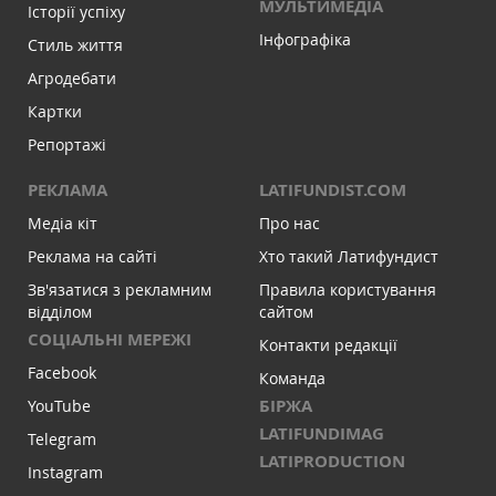
МУЛЬТИМЕДІА
Історії успіху
Інфографіка
Стиль життя
Агродебати
Картки
Репортажі
РЕКЛАМА
LATIFUNDIST.COM
Медіа кіт
Про нас
Реклама на сайті
Хто такий Латифундист
Зв'язатися з рекламним
Правила користування
відділом
сайтом
СОЦІАЛЬНІ МЕРЕЖІ
Контакти редакції
Facebook
Команда
БІРЖА
YouTube
LATIFUNDIMAG
Telegram
LATIPRODUCTION
Instagram