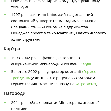
Навчався в Олександрійському індустріальному
технікумі.
1997 р. — закінчив Київський національний
економічний університет ім. Вадима Гетьмана.
Спеціальність — «Економіка підприємства,
менеджер проєктів та консалтинг», магістр ділового
адміністрування.
Кар'єра
1999-2002 рр. — фахівець з торгівлі в
американській міжнародній компанії
Cargill
.
З лютого 2002 р. — директор компанії
«Гермес-
Трейдинг»
(у липні 2018 р. група «УкрАгроКом-
Гермес Трейдінг» змінила назву на
«АгроВіста»
).
Нагороди
2011 р. — «Знак пошани» Міністерства аграрної
політики.