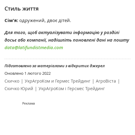
Стиль життя
Сім'я:
одружений, двоє дітей.
Для того, щоб актуалізувати інформацію у розділі
досьє або компанії, надішліть поновлені дані на пошту
data@latifundistmedia.com
Підготовлено за матеріалами з відкритих джерел
Оновлено
1 лютого 2022
|
|
|
Скичко
УкрАгроКом и Гермес Трейдинг
АгроВіста
|
Скичко Юрий
УкрАгроКом і Герсмес Трейдинг
Реклама