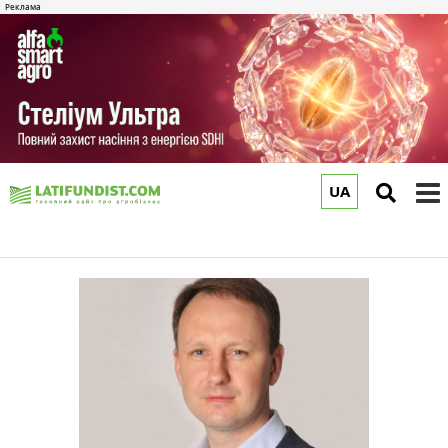
UA
to
m