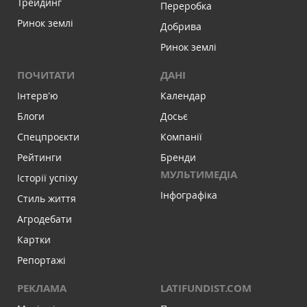
Трейдинг
Переробка
Ринок землі
Добрива
Ринок землі
ПОЧИТАТИ
ДАНІ
Інтервʼю
Календар
Блоги
Досьє
Спецпроєкти
Компанії
Рейтинги
Бренди
МУЛЬТИМЕДІА
Історії успіху
Інфографіка
Стиль життя
Агродебати
Картки
Репортажі
РЕКЛАМА
LATIFUNDIST.COM