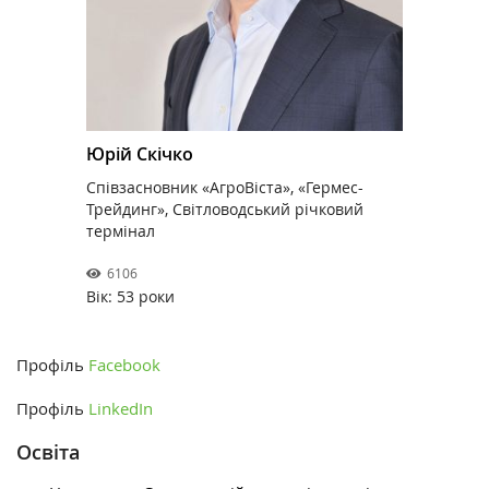
Юрій Скічко
Співзасновник «АгроВіста», «Гермес-
Трейдинг», Світловодський річковий
термінал
6106
Вік: 53 роки
Профіль
Facebook
Профіль
LinkedIn
Освіта