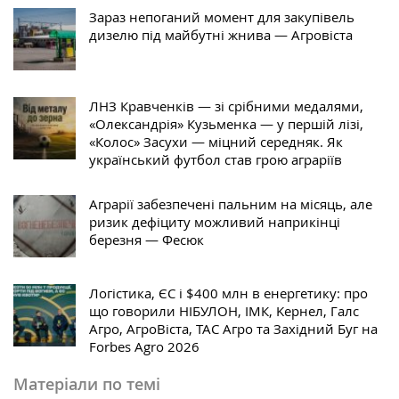
Зараз непоганий момент для закупівель
дизелю під майбутні жнива — Агровіста
ЛНЗ Кравченків — зі срібними медалями,
«Олександрія» Кузьменка — у першій лізі,
«Колос» Засухи — міцний середняк. Як
український футбол став грою аграріїв
Аграрії забезпечені пальним на місяць, але
ризик дефіциту можливий наприкінці
березня — Фесюк
Логістика, ЄС і $400 млн в енергетику: про
що говорили НІБУЛОН, ІМК, Keрнел, Галс
Агро, АгроВіста, ТАС Агро та Західний Буг на
Forbes Agro 2026
Матеріали по темі