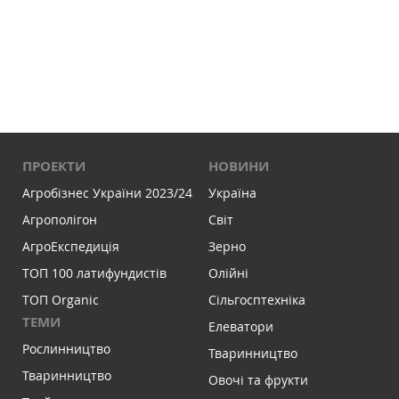
ПРОЕКТИ
НОВИНИ
Агробізнес України 2023/24
Україна
Агрополігон
Світ
АгроЕкспедиція
Зерно
ТОП 100 латифундистів
Олійні
ТОП Organic
Сільгосптехніка
ТЕМИ
Елеватори
Рослинництво
Тваринництво
Тваринництво
Овочі та фрукти