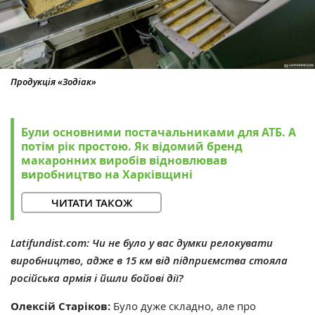
Продукція «Зодіак»
Були основними постачальниками для АТБ. А
потім рік простою. Як відомий бренд
макаронних виробів відновлював
виробництво на Харківщині
ЧИТАТИ ТАКОЖ
Latifundist.com: Чи не було у вас думки релокувати
виробництво, адже в 15 км від підприємства стояла
російська армія і йшли бойові дії?
Олексій Старіков:
Було дуже складно, але про