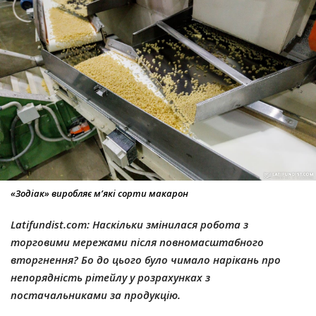
«Зодіак» виробляє м’які сорти макарон
Latifundist.com: Наскільки змінилася робота з
торговими мережами після повномасштабного
вторгнення? Бо до цього було чимало нарікань про
непорядність рітейлу у розрахунках з
постачальниками за продукцію.