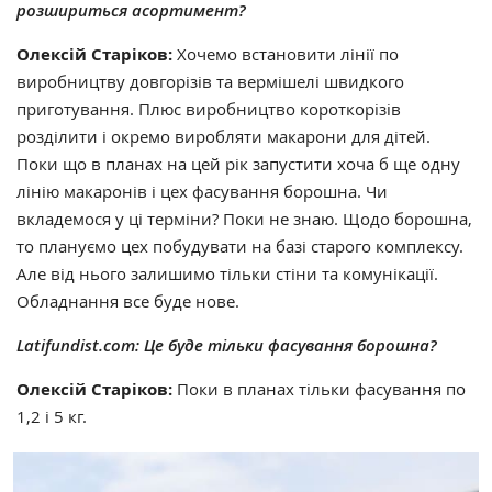
розшириться асортимент?
Олексій Старіков:
Хочемо встановити лінії по
виробництву довгорізів та вермішелі швидкого
приготування. Плюс виробництво короткорізів
розділити і окремо виробляти макарони для дітей.
Поки що в планах на цей рік запустити хоча б ще одну
лінію макаронів і цех фасування борошна. Чи
вкладемося у ці терміни? Поки не знаю. Щодо борошна,
то плануємо цех побудувати на базі старого комплексу.
Але від нього залишимо тільки стіни та комунікації.
Обладнання все буде нове.
Latifundist.com: Це буде тільки фасування борошна?
Олексій Старіков:
Поки в планах тільки фасування по
1,2 і 5 кг.