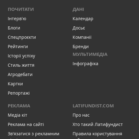
ПОЧИТАТИ
ДАНІ
Інтервʼю
Календар
Блоги
Досьє
Спецпроєкти
Компанії
Рейтинги
Бренди
МУЛЬТИМЕДІА
Історії успіху
Інфографіка
Стиль життя
Агродебати
Картки
Репортажі
РЕКЛАМА
LATIFUNDIST.COM
Медіа кіт
Про нас
Реклама на сайті
Хто такий Латифундист
Зв'язатися з рекламним
Правила користування