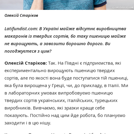
Олексій Старіков
Latifundist.com: В Україні майже відсутнє виробництва
макаронів із твердих сортів, бо таку пшеницю майже
не вирощують, а завозити борошно дорого. Ви
погоджуєтеся з цим?
Олексій Старіков:
Так. На Півдні є підприємства, які
експериментально вирощують пшеницю твердих
сортів, але по якості вона буде поступатися тій пшениці,
яка була вирощена у Греції, чи, до прикладу, в Італії. Ми
в лабораторних умовах випробовуємо пшеницю
твердих сортів українських, італійських, турецьких
виробників. Вивчаємо, які зразки краще себе
показують. Постійно над цим йде робота, бо плануємо
заходити і в цю нішу.