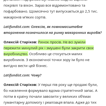
покрівлі та вікон. Зараз все відремонтовано та
пофарбовано. Щомісячно тут випускається до 2,5 тис.
макаронів м’яких сортів.
Latifundist.com: Олексію, як повномасштабне
вторгнення позначилося на ринку макаронних виробів?
Олексій Старіков:
Ринок просів. Не всі зуміли
пережити минулий рік і змушені були закрити своє
виробництво.
Особливо це стосується малих
виробників. З економічної точки зору їм було не
вигідно вести цей бізнес.
Latifundist.com:
Чому?
Олексій Старіков:
У перші пів року ще продажі були,
бо населення формувало вдома стратегічний запас. А
потім в країну почали завозити у великих об’ємах
гуманітарну допомогу і реалізація впала. Адже до тих