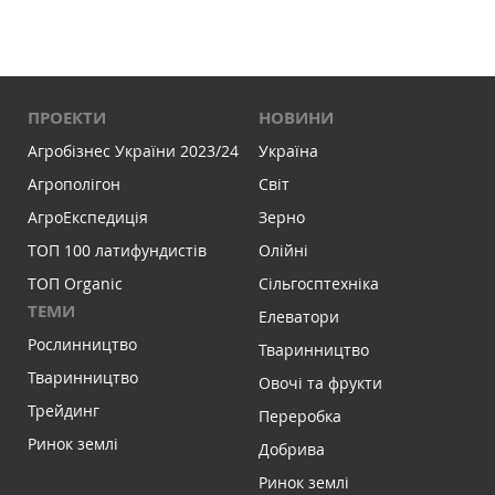
ПРОЕКТИ
НОВИНИ
Агробізнес України 2023/24
Україна
Агрополігон
Світ
АгроЕкспедиція
Зерно
ТОП 100 латифундистів
Олійні
ТОП Organic
Сільгосптехніка
ТЕМИ
Елеватори
Рослинництво
Тваринництво
Тваринництво
Овочі та фрукти
Трейдинг
Переробка
Ринок землі
Добрива
Ринок землі