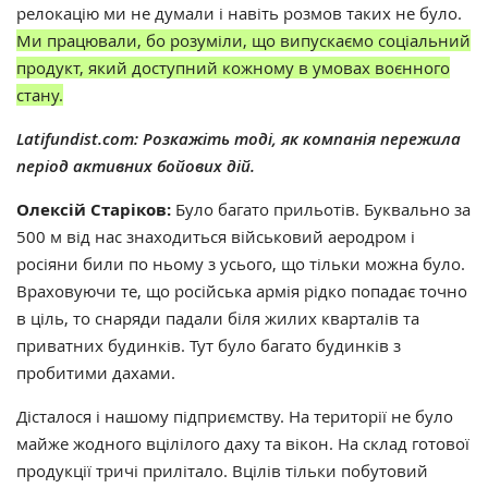
релокацію ми не думали і навіть розмов таких не було.
Ми працювали, бо розуміли, що випускаємо соціальний
продукт, який доступний кожному в умовах воєнного
стану.
Latifundist.com: Розкажіть тоді, як компанія пережила
період активних бойових дій.
Олексій Старіков:
Було багато прильотів. Буквально за
500 м від нас знаходиться військовий аеродром і
росіяни били по ньому з усього, що тільки можна було.
Враховуючи те, що російська армія рідко попадає точно
в ціль, то снаряди падали біля жилих кварталів та
приватних будинків. Тут було багато будинків з
пробитими дахами.
Дісталося і нашому підприємству. На території не було
майже жодного вцілілого даху та вікон. На склад готової
продукції тричі прилітало. Вцілів тільки побутовий