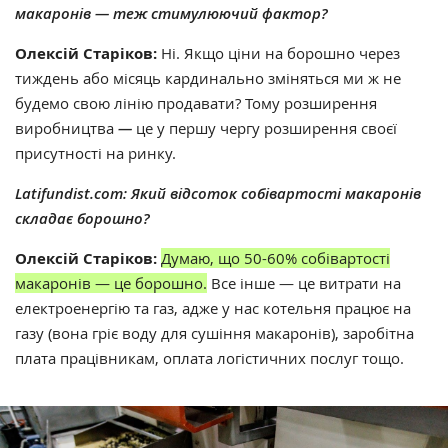
макаронів
—
теж стимулюючий фактор?
Олексій Старіков:
Ні. Якщо ціни на борошно через
тиждень або місяць кардинально зміняться ми ж не
будемо свою лінію продавати? Тому розширення
виробництва
—
це у першу чергу розширення своєї
присутності на ринку.
Latifundist.com: Який відсоток собівартості макаронів
складає борошно?
Олексій Старіков:
Думаю, що 50-60% собівартості
макаронів — це борошно.
Все інше —
це витрати на
електроенергію та газ, адже у нас котельня працює на
газу (вона гріє воду для сушіння макаронів), заробітна
плата працівникам, оплата логістичних послуг тощо.