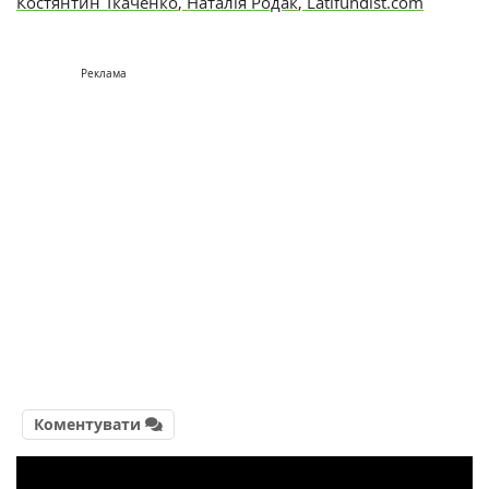
Костянтин Ткаченко
,
Наталія Родак
,
Latifundist.com
Реклама
Коментувати