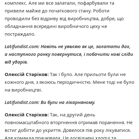
комплекс. Але ми все залатали, пофарбували та
привели майже до початкового стану. Роботи
проводили без відриву від виробництва, добре, що
обладнання всередині виробничого цеху не
постраждало.
Latifundist.com: Навіть не уявляю як це, залатати дах,
а наступного ранку повернутися, і побачити нові сліди
від ударів.
Олексій Старіков:
Так і було. Але прильоти були не
кожного дня, з якоюсь періодичністю. Мене тоді не було
на виробництві.
Latifundist.com: Ви були на лікарняному.
Олексій Старіков:
Так, на другий день
повномасштабного вторгнення отримав поранення. Не
встиг добігти до укриття. Довелося пів року лікуватися.
Але команда працювала. Це досвідчені хлопці та