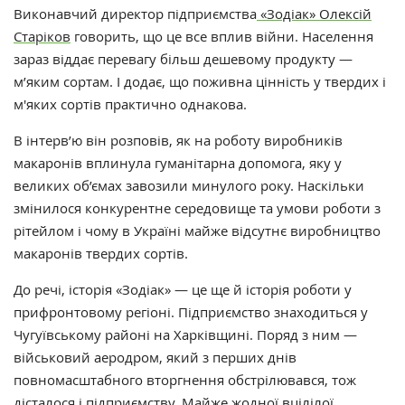
Виконавчий директор підприємства
«Зодіак»
Олексій
Старіков
говорить, що це все вплив війни. Населення
зараз віддає перевагу більш дешевому продукту —
м’яким сортам. І додає, що поживна цінність
у твердих і
м'яких сортів
практично однакова.
В інтерв’ю він розповів, як на роботу виробників
макаронів вплинула гуманітарна допомога, яку у
великих об’ємах завозили минулого року. Наскільки
змінилося конкурентне середовище та умови роботи з
рітейлом і чому в Україні майже відсутнє виробництво
макаронів твердих сортів.
До речі, історія «Зодіак» — це ще й історія роботи у
прифронтовому регіоні. Підприємство знаходиться у
Чугуївському районі на Харківщині. Поряд з ним —
військовий аеродром, який з перших днів
повномасштабного вторгнення обстрілювався, тож
дісталося і підприємству. Майже жодної вцілілої