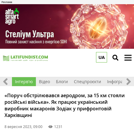
UA
to
m
Фото
Інтерв'ю
Відео
Блоги
Спецпроєкти
Інфографіка
«Поруч обстрілювався аеродром, за 15 км стояли
російські війська». Як працює український
виробник макаронів Зодіак у прифронтовій
Харківщині
8 вересня 2023, 09:00
1231