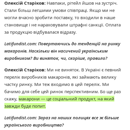
Олексій Старіков:
Навпаки, рітейл йшов на зустріч.
Стали більш легшими умови співпраці. Якщо ми не
могли вчасно зробити поставку, то входили в наше
становище і не нараховували штрафні санкції. Оплата
за продукцію відбувалася відразу.
Latifundist.com: Повертаючись до тенденцій на ринку
макаронів. Наскільки він насичений українським
виробником? Ви виняток, чи, скоріше, правило?
Олексій Старіков:
Ми не виняток. В Україні є певний
перелік виробників макаронів, які займають велику
частку ринку. Ми теж входимо в цей перелік. Ми
бачимо для себе цей ринок перспективним. Бо ще раз
скажу,
макарони — це соціальний продукт, на який
завжди буде попит.
Latifundist.com: Зараз на наших полицях все ж більше
українського виробництва?