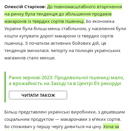
Олексій Старіков:
До повномасштабного вторгнення
на ринку була тенденція до збільшення продажів
макаронів із твердих сортів пшениці.
Бо економіка
України була більш-менш стабільною, у населення були
кошти купувати дорогі макарони із твердих сортів
пшениці. З початком активних бойових дій, ця
тенденція змінилася. Імпорту на полицях українських
магазинів стало менше.
Ранні зернові 2023: Продовольчої пшениці мало,
а врожайність на Заході та в Центрі б’є рекорди
ЧИТАТИ ТАКОЖ
Більш представлені українські виробники, з дешевшим
соціальним продуктом — макаронами з м’яких сортів.
Бо споживач у першу чергу дивиться на ціну.
Хоча за