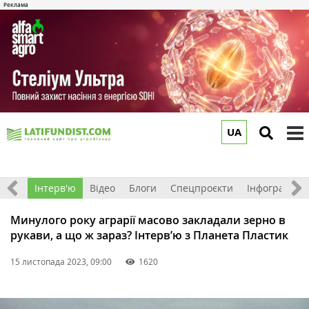
UA
to
m
Фото
Інтерв'ю
Відео
Блоги
Спецпроєкти
Інфографіка
Минулого року аграрії масово закладали зерно в
рукави, а що ж зараз? Інтерв’ю з Планета Пластик
15 листопада 2023, 09:00
1620