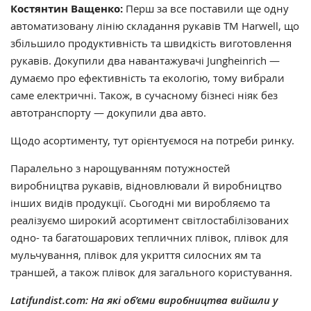
Костянтин Ващенко:
Перш за все поставили ще одну
автоматизовану лінію складання рукавів ТМ Harwell, що
збільшило продуктивність та швидкість виготовлення
рукавів. Докупили два навантажувачі Jungheinrich —
думаємо про ефективність та екологію, тому вибрали
саме електричні. Також, в сучасному бізнесі ніяк без
автотранспорту — докупили два авто.
Щодо асортименту, тут орієнтуємося на потреби ринку.
Паралельно з нарощуванням потужностей
виробництва рукавів, відновлювали й виробництво
інших видів продукції. Сьогодні ми виробляємо та
реалізуємо широкий асортимент світлостабілізованих
одно- та багатошарових тепличних плівок, плівок для
мульчування, плівок для укриття силосних ям та
траншей, а також плівок для загального користування.
Latifundist.com: На які об’єми виробництва вийшли у