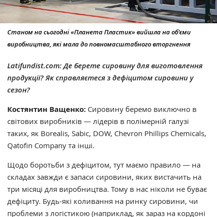
Станом на сьогодні «Планета Пластик» вийшла на об’єми
виробництва, які мала до повномасштабного вторгнення
Latifundist.com: Де берете сировину для виготовлення
продукції? Як справляєтеся з дефіцитом сировини у
сезон?
Костянтин Ващенко:
Сировину беремо виключно в
світових виробників — лідерів в полімерній галузі
таких, як Borealis, Sabic, DOW, Chevron Phillips Chemicals,
Qatofin Company та інші.
Щодо боротьби з дефіцитом, тут маємо правило — на
складах завжди є запаси сировини, яких вистачить на
три місяці для виробництва. Тому в нас ніколи не буває
дефіциту. Будь-які коливання на ринку сировини, чи
проблеми з логістикою (наприклад, як зараз на кордоні