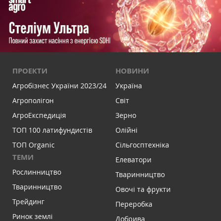
ПРОЕКТИ
НОВИНИ
Агробізнес України 2023/24
Україна
Агрополігон
Світ
АгроЕкспедиція
Зерно
ТОП 100 латифундистів
Олійні
ТОП Organic
Сільгосптехніка
ТЕМИ
Елеватори
Рослинництво
Тваринництво
Тваринництво
Овочі та фрукти
Трейдинг
Переробка
Ринок землі
Добрива