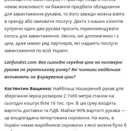
немає можливості чи бажання придбати обладнання
для завантаження рукавів, то його завжди можна взяти
в оренду або замовити послугу. Дехто з наших клієнтів
купуючи один-два рукава просить порекомендувати
когось для завантаження. Звісно, ми допомагаємо і з
цим, адже маємо ряд партнерів, які надають послуги
завантаження по всій Україні.
Latifundist.com: Яка сьогодні середня ціна на полімерні
рукава на українському ринку? Які чинники найбільше
впливають на формування ціни?
Костянтин Ващенко:
Найбільш поширений рукав для
зберігання зерна розміром 2.7х60 метра станом на
сьогодні коштує біля 16 тис. грн. В цю суму входить
вартість доставки та ПДВ. Майже 90% вартості рукава —
це вищезгадана імпортована сировина. На жаль, в
Україні немає виробників сировини з якої можна було б