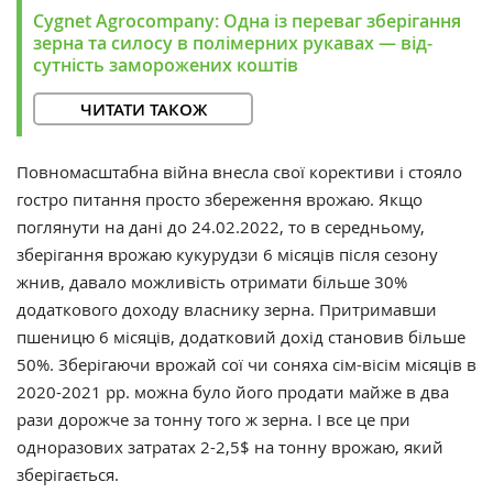
Cygnet Agrocompany: Одна із переваг зберігання
зерна та силосу в полімерних рукавах — від­
сутність за­моро­жених кош­тів
ЧИТАТИ ТАКОЖ
Повномасштабна війна внесла свої корективи і стояло
гостро питання просто збереження врожаю. Якщо
поглянути на дані до 24.02.2022, то в середньому,
зберігання врожаю кукурудзи 6 місяців після сезону
жнив, давало можливість отримати більше 30%
додаткового доходу власнику зерна. Притримавши
пшеницю 6 місяців, додатковий дохід становив більше
50%. Зберігаючи врожай сої чи соняха сім-вісім місяців в
2020-2021 рр. можна було його продати майже в два
рази дорожче за тонну того ж зерна. І все це при
одноразових затратах 2-2,5$ на тонну врожаю, який
зберігається.