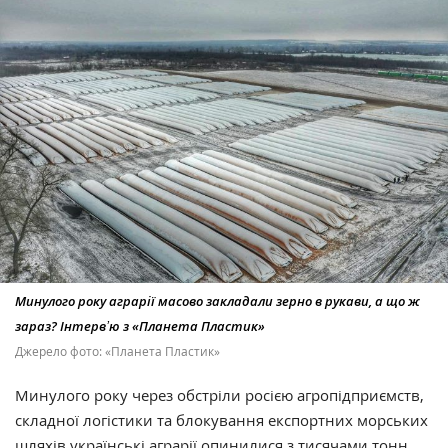
Минулого року аграрії масово закладали зерно в рукави, а що ж
зараз? Інтервʼю з «Планета Пластик»
Джерело фото: «Планета Пластик»
Минулого року через обстріли росією агропідприємств,
складної логістики та блокування експортних морських
шляхів українські аграрії опинилися з тисячами тонн