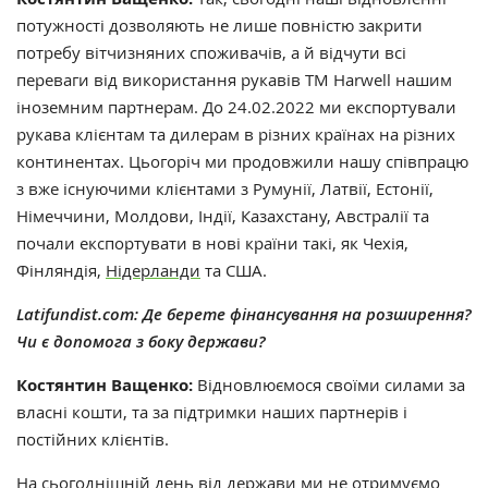
потужності дозволяють не лише повністю закрити
потребу вітчизняних споживачів, а й відчути всі
переваги від використання рукавів ТМ Harwell нашим
іноземним партнерам. До 24.02.2022 ми експортували
рукава клієнтам та дилерам в різних країнах на різних
континентах. Цьогоріч ми продовжили нашу співпрацю
з вже існуючими клієнтами з Румунії, Латвії, Естонії,
Німеччини, Молдови, Індії, Казахстану, Австралії та
почали експортувати в нові країни такі, як Чехія,
Фінляндія,
Нідерланди
та США.
Latifundist.com: Де берете фінансування на розширення?
Чи є допомога з боку держави?
Костянтин Ващенко:
Відновлюємося своїми силами за
власні кошти, та за підтримки наших партнерів і
постійних клієнтів.
На сьогоднішній день від держави ми не отримуємо