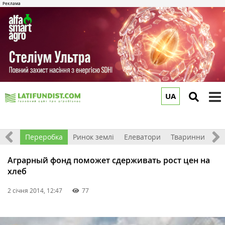
UA
to
m
хніка
Переробка
Ринок землі
Елеватори
Тваринництво
Аграрный фонд поможет сдерживать рост цен на
хлеб
2 січня 2014, 12:47
77