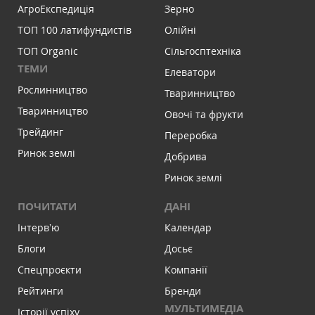
АгроЕкспедиція
Зерно
ТОП 100 латифундистів
Олійні
ТОП Organic
Сільгосптехніка
ТЕМИ
Елеватори
Рослинництво
Тваринництво
Тваринництво
Овочі та фрукти
Трейдинг
Переробка
Ринок землі
Добрива
Ринок землі
ПОЧИТАТИ
ДАНІ
Інтервʼю
Календар
Блоги
Досьє
Спецпроєкти
Компанії
Рейтинги
Бренди
МУЛЬТИМЕДІА
Історії успіху