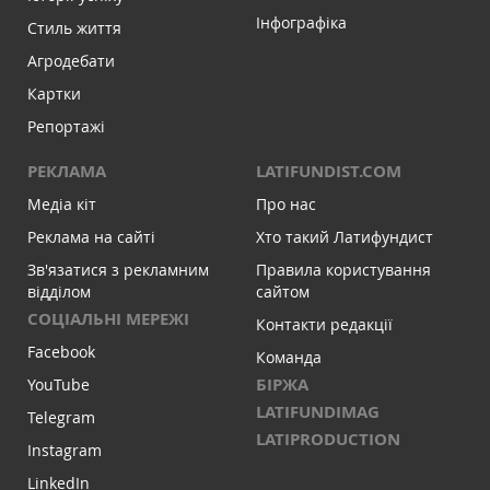
Інфографіка
Стиль життя
Агродебати
Картки
Репортажі
РЕКЛАМА
LATIFUNDIST.COM
Медіа кіт
Про нас
Реклама на сайті
Хто такий Латифундист
Зв'язатися з рекламним
Правила користування
відділом
сайтом
СОЦІАЛЬНІ МЕРЕЖІ
Контакти редакції
Facebook
Команда
БІРЖА
YouTube
LATIFUNDIMAG
Telegram
LATIPRODUCTION
Instagram
LinkedIn