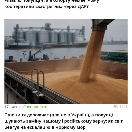
Ріпак є, покупці є, а експорту немає: чому
кооперативи «застрягли» через ДАР?
1228
17 липня
Спецпроєкти
Пшениця дорожчає (але не в Україні), а покупці
шукають заміну нашому і російському зерну: як світ
реагує на ескалацію в Чорному морі