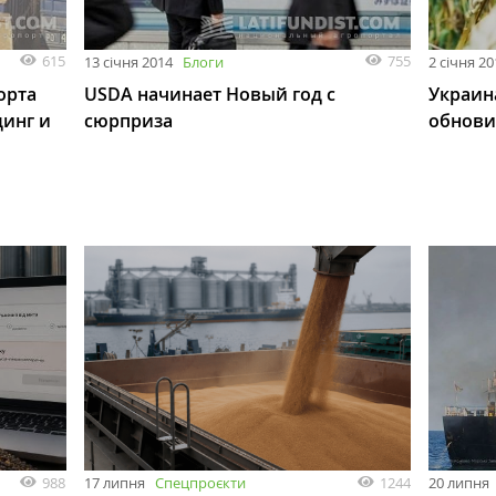
615
755
13 січня 2014
Блоги
2 січня 2
орта
USDA начинает Новый год с
Украина
динг и
сюрприза
обнови
988
1244
17 липня
Спецпроєкти
20 липня