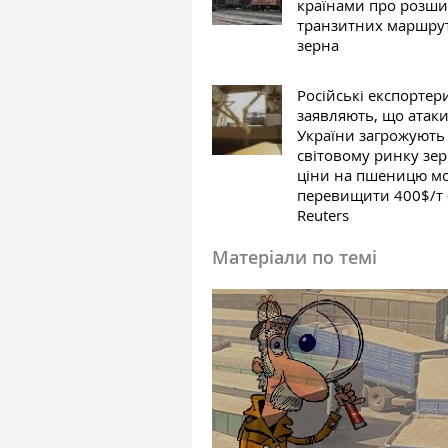
країнами про розш
транзитних маршрут
зерна
Російські експортер
заявляють, що атак
України загрожують
світовому ринку зер
ціни на пшеницю м
перевищити 400$/т
Reuters
Матеріали по темі