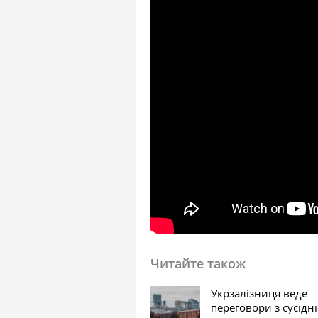
Читайте також
Укрзалізниця веде
переговори з сусідн