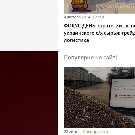
4 лютого 2014
Блоги
ФОКУС-ДЕНЬ: стратегии эксп
украинского с/х сырья: трей
логистика
Популярне на сайті
22 липня
Спецпроєкти