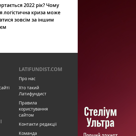
ртається 2022 рік? Чому
я логістична криза може
атися зовсім за іншим
ієм
LATIFUNDIST.COM
Про нас
сайті
Хто такий
Латифундист
Правила
користування
сайтом
І
Контакти редакції
Команда