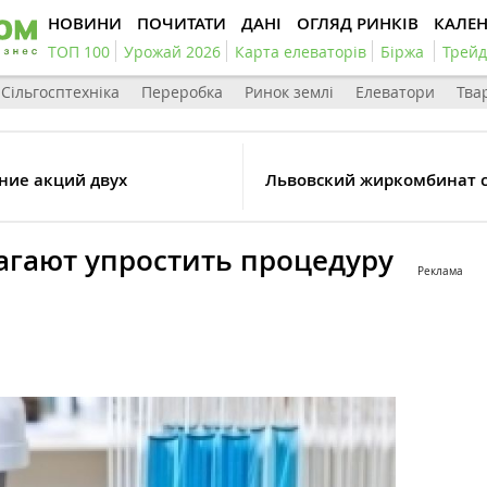
НОВИНИ
ПОЧИТАТИ
ДАНІ
ОГЛЯД РИНКІВ
КАЛЕ
ТОП 100
Урожай 2026
Карта елеваторів
Біржа
Трейд
Сільгосптехніка
Переробка
Ринок землі
Елеватори
Тва
ние акций двух
Львовский жиркомбинат с
агают упростить процедуру
Реклама