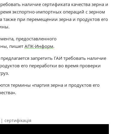
ребовать наличие сертификата качества зерна и
 время экспортно-импортных операций с зерном
 а также при перемещении зерна и продуктов его
ины.
кумента, предоставленного
ины, пишет
АПК-Информ
.
предлагается запретить ГАИ требовать наличие
продуктов его переработки во время проверки
руз.
ются термины «партия зерна и продуктов его
ества».
|
сертифікація