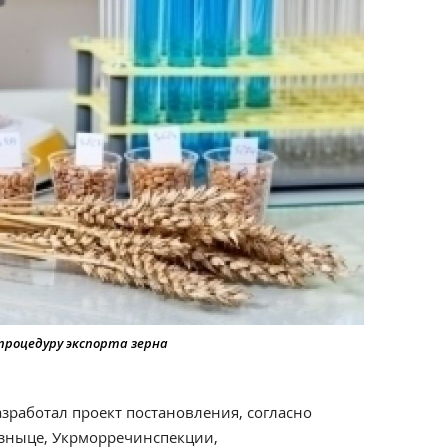
роцедуру экспорта зерна
зработал проект постановления, согласно
изныце, Укрморречинспекции,