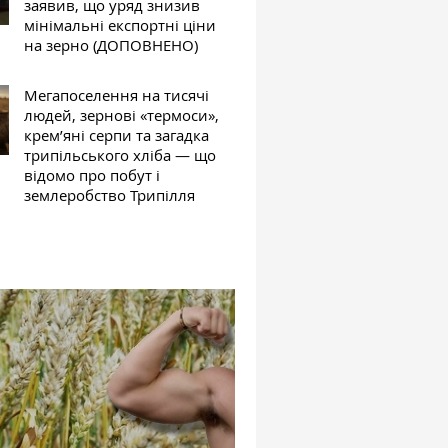
заявив, що уряд знизив
мінімальні експортні ціни
на зерно (ДОПОВНЕНО)
Мегапоселення на тисячі
людей, зернові «термоси»,
крем’яні серпи та загадка
трипільського хліба — що
відомо про побут і
землеробство Трипілля