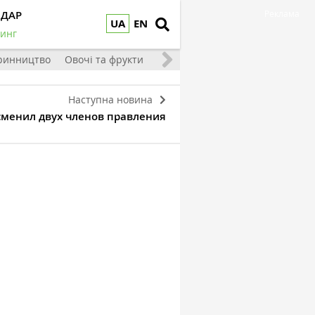
НДАР
Реклама
UA
EN
инг
ринництво
Овочі та фрукти
Наступна новина
менил двух членов правления