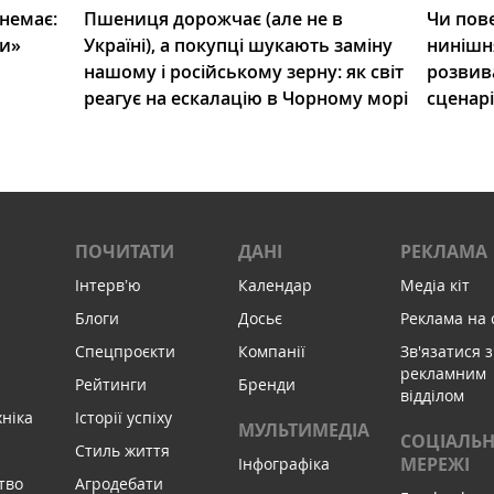
 немає:
Пшениця дорожчає (але не в
Чи пове
ли»
Україні), а покупці шукають заміну
нинішн
нашому і російському зерну: як світ
розвив
реагує на ескалацію в Чорному морі
сценар
ПОЧИТАТИ
ДАНІ
РЕКЛАМА
Інтервʼю
Календар
Медіа кіт
Блоги
Досьє
Реклама на 
Спецпроєкти
Компанії
Зв'язатися з
рекламним
Рейтинги
Бренди
відділом
хніка
Історії успіху
МУЛЬТИМЕДІА
СОЦІАЛЬН
Стиль життя
МЕРЕЖІ
Інфографіка
тво
Агродебати