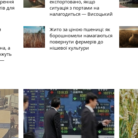
ирення
експортовано, якщо
ів для
ситуація з портами на
налагодиться — Висоцький
и
Жито за ціною пшениці: як
и
борошномели намагаються
повернути фермерів до
на, а
нішевої культури
ожуть
 —