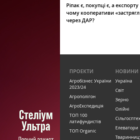
Ріпак є, покупці є, а експорту
чому кооперативи «застряг
через ДАР?
ПРОЕКТИ
НОВИНИ
Агробізнес України
Україна
2023/24
Світ
Агрополігон
Зерно
АгроЕкспедиція
Олійні
ТОП 100
Сільгоспте
латифундистів
Елеватори
ТОП Organic
Тваринниц