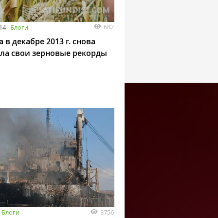
682
014
Блоги
 в декабре 2013 г. снова
ла свои зерновые рекорды
3756
Блоги