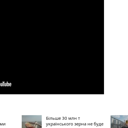
Більше 30 млн т
іми
українського зерна не буде