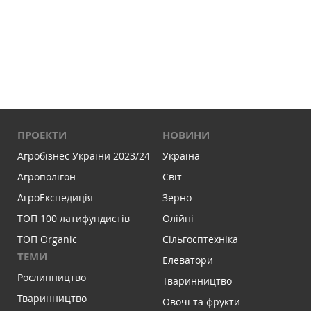
ПРОЕКТИ
НОВИНИ
Агробізнес України 2023/24
Україна
Агрополігон
Світ
АгроЕкспедиція
Зерно
ТОП 100 латифундистів
Олійні
ТОП Organic
Сільгосптехніка
ТЕМИ
Елеватори
Рослинництво
Тваринництво
Тваринництво
Овочі та фрукти