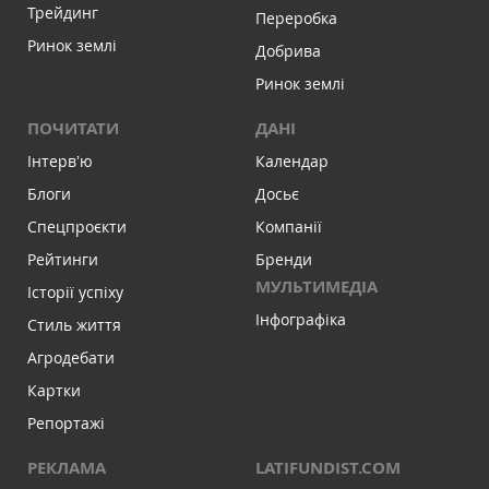
Трейдинг
Переробка
Ринок землі
Добрива
Ринок землі
ПОЧИТАТИ
ДАНІ
Інтервʼю
Календар
Блоги
Досьє
Спецпроєкти
Компанії
Рейтинги
Бренди
МУЛЬТИМЕДІА
Історії успіху
Інфографіка
Стиль життя
Агродебати
Картки
Репортажі
РЕКЛАМА
LATIFUNDIST.COM