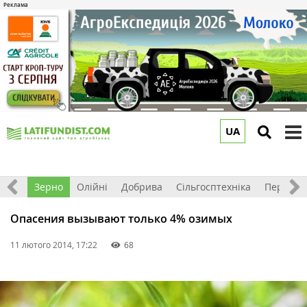
UA
to
m
Світ
Зерно
Олійні
Добрива
Сільгосптехніка
Перероб
Опасения вызывают только 4% озимых
11 лютого 2014, 17:22
68