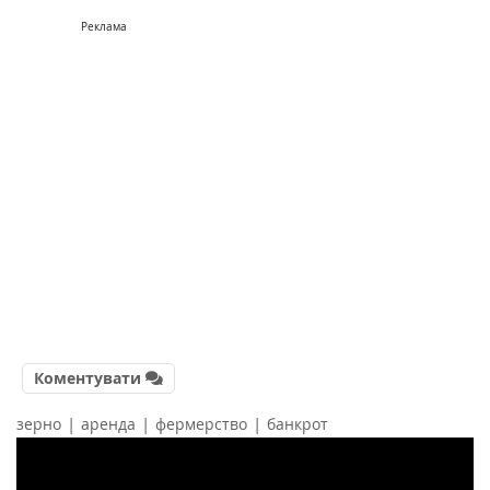
Реклама
Коментувати
|
|
|
зерно
аренда
фермерство
банкрот