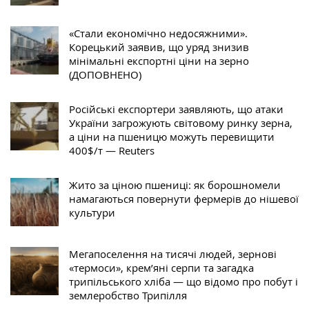
«Стали економічно недосяжними».
Корецький заявив, що уряд знизив
мінімальні експортні ціни на зерно
(ДОПОВНЕНО)
Російські експортери заявляють, що атаки
України загрожують світовому ринку зерна,
а ціни на пшеницю можуть перевищити
400$/т — Reuters
Жито за ціною пшениці: як борошномели
намагаються повернути фермерів до нішевої
культури
Мегапоселення на тисячі людей, зернові
«термоси», крем’яні серпи та загадка
трипільського хліба — що відомо про побут і
землеробство Трипілля