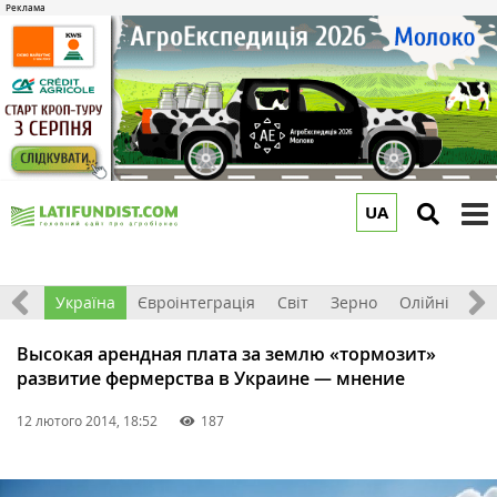
UA
to
m
Все
Україна
Євроінтеграція
Світ
Зерно
Олійні
До
Высокая арендная плата за землю «тормозит»
развитие фермерства в Украине — мнение
12 лютого 2014, 18:52
187