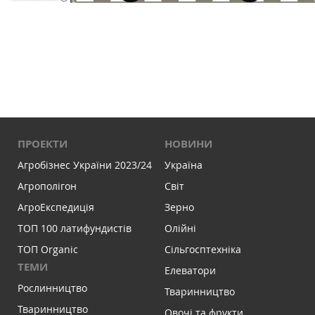
ПРОЕКТИ
НОВИНИ
Агробізнес України 2023/24
Україна
Агрополігон
Світ
АгроЕкспедиція
Зерно
ТОП 100 латифундистів
Олійні
ТОП Organic
Сільгосптехніка
ТЕМИ
Елеватори
Рослинництво
Тваринництво
Тваринництво
Овочі та фрукти