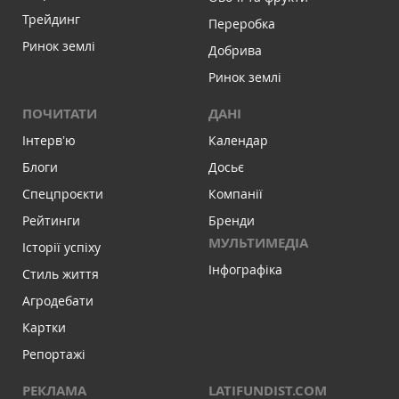
Трейдинг
Переробка
Ринок землі
Добрива
Ринок землі
ПОЧИТАТИ
ДАНІ
Інтервʼю
Календар
Блоги
Досьє
Спецпроєкти
Компанії
Рейтинги
Бренди
МУЛЬТИМЕДІА
Історії успіху
Інфографіка
Стиль життя
Агродебати
Картки
Репортажі
РЕКЛАМА
LATIFUNDIST.COM